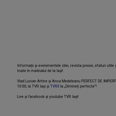
.
Informații și evenimentele zilei, revista presei, sfaturi utile
toate în matinalul de la Iași!
.
Vlad Lucian Arhire şi Anca Medeleanu PERFECT DE IMPERFECŢI
10:00, la TVR Iaşi şi
TVR3
la „Dimineți perfecte"!
.
Live şi facebook și youtube TVR Iași!