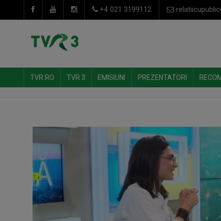
+4 021 3199112
relatiicupublic
TVR.RO
TVR 3
EMISIUNI
PREZENTATORI
RECO