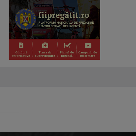
DESCRIPTIO MOLDAVIAE
Reportaj de călătorie & gastronomie
TABLETA DE SĂNĂTATE
Teme medicale de interes și invitați ...
SPIRIT ȘI CREDINȚĂ
Părintele Marius Resceanu și invitații
săi ...
LOCURI, OAMENI ȘI COMORI
Duminica, ora 11.30, bilunar