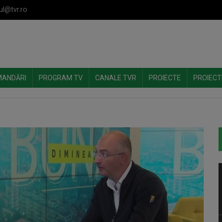
ul@tvr.ro
MANDĂRI
PROGRAM TV
CANALE TVR
PROIECTE
PROIECT