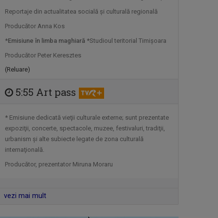
FORUM ECONOMIC
Reportaje din actualitatea socială şi culturală regională
Luni-vineri, ora 16.00
Producător Anna Kos
*
Emisiune în limba maghiară
*Studioul teritorial Timişoara
MEMORIA TIPARULUI
Producător Peter Keresztes
Zilnic, ora 21.50, TVR3
(Reluare)
5:55 Art pass
VINE CLUJU' PE LA NOI
Duminică, ora 13.30
* Emisiune dedicată vieţii culturale externe; sunt prezentate
expoziţii, concerte, spectacole, muzee, festivaluri, tradiţii,
urbanism şi alte subiecte legate de zona culturală
internaţională.
EUROPA 360°
Producător, prezentator Miruna Moraru
Duminică, ora 13.00, la TVR3
vezi mai mult
SCHIȚE URBANE
Vineri, ora 13.05, TVR3