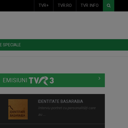
TVR+
TVR.RO
TVR INFO
E SPECIALE
IDENTITATE BASARABIA
EMISIUNI
Interviu-portret cu personalități care
au ...
TRANSPARENȚE
Sâmbătă, ora 12.00