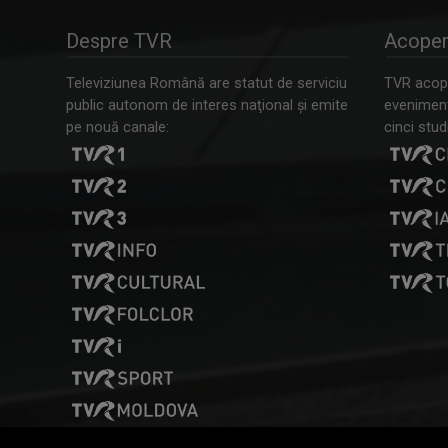
Despre TVR
Acoper
Televiziunea Română are statut de serviciu
TVR acope
public autonom de interes naţional şi emite
evenimente
pe nouă canale:
cinci studi