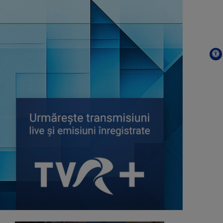
TELEJURNAL REGIONAL
Luni-vineri, ora 17.00
IAȘII MARILOR IUBIRI
Poveşti despre oraşul de odinioară şi
cel de ...
ARENA
Marți, ora 13.05
TOȚI ÎMPREUNĂ
Luni-vineri, ora 11:00