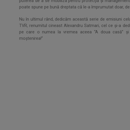
puterea de a se mobiliza pentru protecţia şi managementu
poate spune pe bună dreptata că le-a împrumutat doar, de la
Nu în ultimul rând, dedicăm această serie de emisiuni celui 
TVR, renumitul cineast Alexandru Satmari, cel ce şi-a ded
pe care o numea la vremea aceea “A doua casă” şi “Pa
moştenirea!”