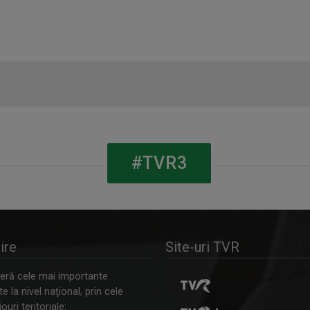
#TVR3
ire
Site-uri TVR
ră cele mai importante
 la nivel naţional, prin cele
ouri teritoriale: