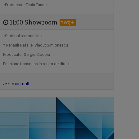
Vineri, ora 18:20, la TVR Tg. Mureș;
*Producator Tania Tunas
sâmbătă, ...
11:00 Showroom
PIPER PE LIMBĂ
Bilunar, joi, ora 13.05 (alternativ cu ...
*Studioul teritorial Iasi
* Renault Rafalle, Vladut Simionescu
Producator Sergiu Ciocoiu
VINE CLUJU' PE LA NOI
Emisiune transmisa in regim de direct
Duminică, ora 13.30
vezi mai mult
RAFINAMENT PLUS
TVR3: Sâmbătă, 19.55; duminică,
18.55
SELFIE
Sâmbătă, ora 13.00