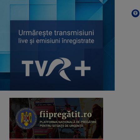
TOȚI ÎMPREUNĂ
Luni-vineri, ora 11:00
REGATUL SĂLBATIC
Duminică, ora 17.00
MEMORIA LOCULUI
O emisiune care își propune să
descopere ...
MONOCROM
Sâmbăta, ora 8.00, TVR3