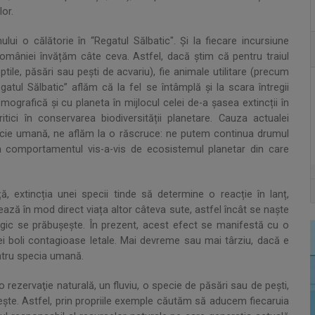
lor.
ului o călătorie în “Regatul Sălbatic". Și la fiecare incursiune
omâniei învățăm câte ceva. Astfel, dacă știm că pentru traiul
ptile, păsări sau pești de acvariu), fie animale utilitare (precum
atul Sălbatic” aflăm că la fel se întâmplă și la scara întregii
mografică și cu planeta în mijlocul celei de-a șasea extincții în
tici în conservarea biodiversității planetare. Cauza actualei
cie umană, ne aflăm la o răscruce: ne putem continua drumul
ba comportamentul vis-a-vis de ecosistemul planetar din care
ă, extincția unei specii tinde să determine o reacție în lanț,
ează în mod direct viața altor câteva sute, astfel încât se naște
logic se prăbușește. În prezent, acest efect se manifestă cu o
i boli contagioase letale. Mai devreme sau mai târziu, dacă e
entru specia umană.
 rezervaţie naturală, un fluviu, o specie de păsări sau de peşti,
şte. Astfel, prin propriile exemple căutăm să aducem fiecaruia