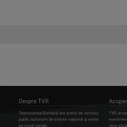
Despre TVR
Acoper
Televiziunea Română are statut de serviciu
TVR acope
public autonom de interes naţional şi emite
evenimente
pe nouă canale:
cinci studi