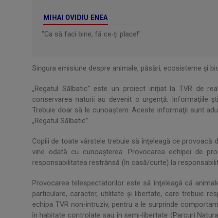
MIHAI OVIDIU ENEA
"Ca să faci bine, fă ce-ți place!"
Singura emisiune despre animale, păsări, ecosisteme şi bio
„Regatul Sălbatic” este un proiect iniţiat la TVR de re
conservarea naturii au devenit o urgenţă. Informaţiile şti
Trebuie doar să le cunoaştem. Aceste informaţii sunt adu
„Regatul Sălbatic”.
Copiii de toate vârstele trebuie să înţeleagă ce provoacă d
vine odată cu cunoaşterea. Provocarea echipei de produ
responsabilitatea restrânsă (în casă/curte) la responsabili
Provocarea telespectatorilor este să înţeleagă că animale
particulare, caracter, utilitate şi libertate, care trebuie 
echipa TVR non-intruziv, pentru a le surprinde comportament
în habitate controlate sau în semi-libertate (Parcuri Natural