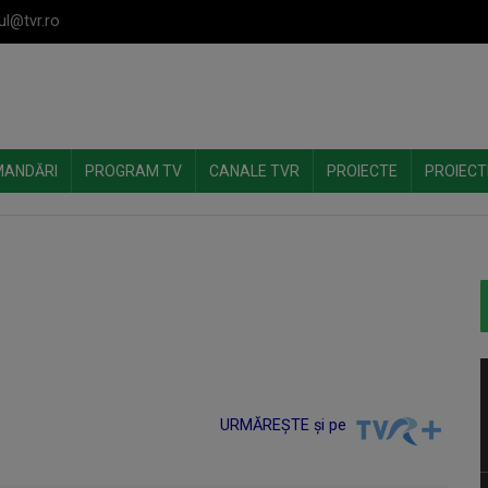
ul@tvr.ro
MANDĂRI
PROGRAM TV
CANALE TVR
PROIECTE
PROIECT
URMĂREȘTE și pe