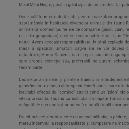
Malul Mării Negre, până la golul alpin de pe crestele Carpaţi
Orice călătorie în natură este pentru realizatorii program
săptămânală în habitatele diverselor animale din fauna R
animalelor domestice, fie ele de companie (pisici, câini, re
cele din gospodarie) suntem responsabili zi de zi, în "Reg
naturi. Avem aceeași responsabilitate. În plină explozie de
masă a speciilor, următorii câțiva ani se vor dovedi cri
catastrofe, Homo Sapiens, sau simplu spus întreaga spe
spre propria extincție sau, preferabil, ne putem schim
facem parte.
Deoarece animalele și plantele trăiesc în interdependenț
generând co-extincția altor specii. Există specii care afect
inevitabil efectul de “domino” atunci când un “pilon” bio
viteză crescută, făcând ca extincția să capete forma une
scăpată de sub control, ar putea fi o boală fatală chiar p
Fie că subiectul nostru este un animal sălbatic, o pădure, o
mereu îndemnul la responsabilitate şi cumpătare ne însote