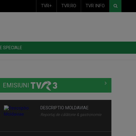
TVR+
TVR.RO
TVR INFO
E SPECIALE
EMISIUNI
DESCRIPTIO MOLDAVIAE
Reportaj de călătorie & gastronomie