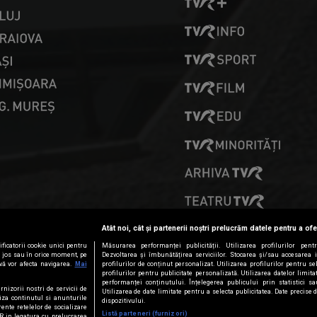
PRESELECȚII
Atât noi, cât și partenerii noștri prelucrăm datele pentru a ofe
ficatorii cookie unici pentru
Măsurarea performanței publicității. Utilizarea profilurilor pent
ai jos sau în orice moment, pe
Dezvoltarea și îmbunătățirea serviciilor. Stocarea și/sau accesarea 
vă vor afecta navigarea.
Mai
profilurilor de conținut personalizat. Utilizarea profilurilor pentru se
profilurilor pentru publicitate personalizată. Utilizarea datelor limi
performanței conținutului. Înțelegerea publicului prin statistici s
rnizorii nostri de servicii de
Utilizarea de date limitate pentru a selecta publicitatea. Date precise 
iza continutul si anunturile
dispozitivului.
erente retelelor de socializare
Listă parteneri (furnizori)
PR in legatura cu prelucrarea