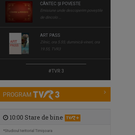
CÂNTEC ȘI POVESTE
Emisiune unde descoperim poveştile
de dincolo ...
ART PASS
Zilnic, ora 5.55; duminică-vineri, ora
19.55, TVR3
PICĂTURA DE CULTURĂ
#TVR 3
Pentru o minte sănătoasă, consumaţi
cel puţin ...
PROGRAM
DRUMUL LUI LEȘE
Sâmbătă, ora 21:00
10:00 Stare de bine
NUTRIINFO
*Studioul teritorial Timişoara