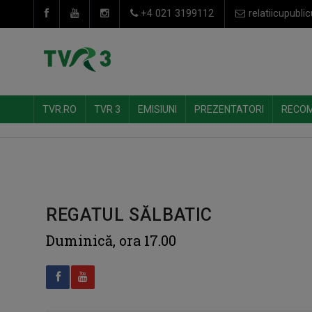
+4 021 3199112
relatiicupublic
TVR.RO
TVR 3
EMISIUNI
PREZENTATORI
RECO
REGATUL SĂLBATIC
Duminică, ora 17.00