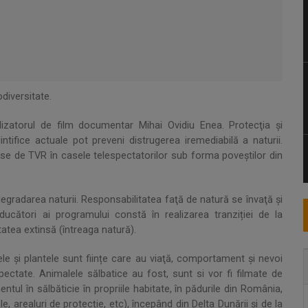
diversitate.
alizatorul de film documentar Mihai Ovidiu Enea. Protecţia şi
intifice actuale pot preveni distrugerea iremediabilă a naturii.
se de TVR în casele telespectatorilor sub forma poveştilor din
egradarea naturii. Responsabilitatea faţă de natură se învaţă şi
cători ai programului constă în realizarea tranziției de la
tatea extinsă (întreaga natură).
le şi plantele sunt ființe care au viaţă, comportament și nevoi
respectate. Animalele sălbatice au fost, sunt si vor fi filmate de
ul în sălbăticie în propriile habitate, în pădurile din România,
e, arealuri de protecție, etc), începând din Delta Dunării și de la