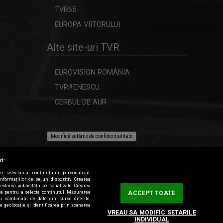
TELEJURNAL REGIONAL
TVR65
Luni-vineri, ora 17.00
EUROPA VIITORULUI
Alte site-uri TVR
CULT@RT
Emisiunea CULT@rt își propune să
EUROVISION ROMÂNIA
aducă mai ...
TVR#ENESCU
CERBUL DE AUR
IDENTITATE BASARABIA
Interviu-portret cu personalități care
au ...
Modifică setările de confidențialitate
CU CĂRȚILE PE FAȚĂ
ri:
O emisiune despre cultură și creatorii
ru selectarea conținutului personalizat.
informațiilor de pe un dispozitiv. Crearea
...
lectarea publicității personalizate. Crearea
tate pentru a selecta conținutul. Măsurarea
ACCEPT TOATE
au combinații de date din surse diferite.
de geolocație și identificarea prin scanarea
LOCURI, OAMENI ȘI COMORI
VREAU SA MODIFIC SETARILE
INDIVIDUAL
Duminica, ora 11.30, bilunar