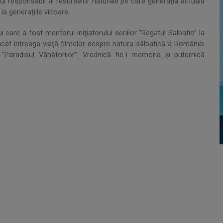
l responsabil al resurselor naturale pe care generaţia actuală
 generaţiile viitoare.
care a fost mentorul iniţiatorului seriilor “Regatul Salbatic” la
icat întreaga viaţă filmelor despre natura sălbatică a României
radisul Vânătorilor”. Vrednică fie-i memoria şi puternică