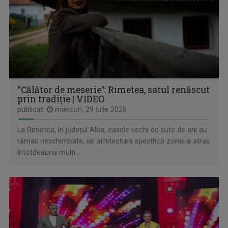
CARAVANA TVR3
Duminică, ora 17.30
“Călător de meserie”: Rimetea, satul renăscut
prin tradiție | VIDEO
publicat:
miercuri, 29 iulie 2026
La Rimetea, în județul Alba, casele vechi de sute de ani au
rămas neschimbate, iar arhitectura specifică zonei a atras
întotdeauna mulți ...
IAȘII MARILOR IUBIRI