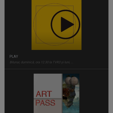
ART PASS
Zilnic, ora 5.55; duminică-vineri, ora 19.55, TVR3