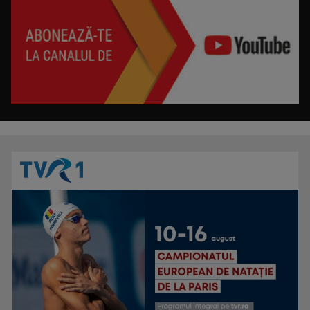
DESCRIPTIO MOLDAVIAE
Reportaj de călătorie & gastronomie
LAURA CONSTANTINESCU
Prezintă emisiunea "Cântec și poveste", ...
MEMORIA TIPARULUI
Zilnic, ora 21.50, TVR3