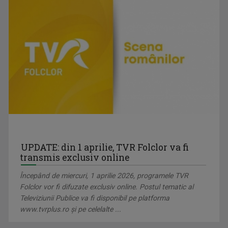
PLAY
Bilunar, duminică, ora 12.30 la TVR3 și luni, ...
LOREDANA BERNEANU
A absolvit Facultatea de Litere din Craiova ...
UPDATE: din 1 aprilie, TVR Folclor va fi
transmis exclusiv online
Începând de miercuri, 1 aprilie 2026, programele TVR
Folclor vor fi difuzate exclusiv online. Postul tematic al
Televiziunii Publice va fi disponibil pe platforma
www.tvrplus.ro şi pe celelalte ...