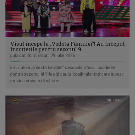
Poveşti despre oraşul de odinioară şi cel de ...
Visul începe la „Vedeta Familiei”! Au început
înscrierile pentru sezonul 9
publicat:
miercuri, 29 iulie 2026
Emisiunea „Vedeta Familiei” deschide oficial înscrierile
pentru sezonul al 9-lea și caută copiii talentați care iubesc
muzica și visează să urce ...
VEDERE CU OLTENI
O emisiune despre oameni, fapte şi întâmplări ...