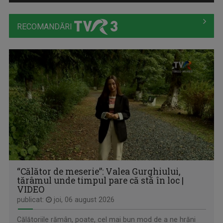
RECOMANDĂRI
PIPER PE LIMBĂ
Bilunar, joi, ora 13.05 (alternativ cu ...
“Călător de meserie”: Valea Gurghiului,
tărâmul unde timpul pare că stă în loc |
VIDEO
publicat:
joi, 06 august 2026
Călătoriile rămân, poate, cel mai bun mod de a ne hrăni