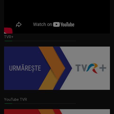
CLAUDIA PREDILĂ
Absolventă a Facultății de Litere, ...
TVR+
CU CĂRȚILE PE FAȚĂ
O emisiune despre cultură și creatorii ...
DIANA BOGEA
Pasiunea pentru călătorii o are de când se ...
YouTube TVR