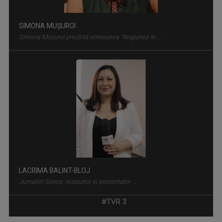
LACRIMA BALINT-BLOJ
Jurnalist Senior, realizator și prezentator ...
ISTORIA NECUNOSCUTĂ
Duminică, ora 11.30, bilunar
MARIA FLOREA
După 20 de ani de jurnalism a învăţat că ...
#TVR 3