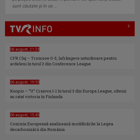
sunt căutate şi în ce ...
06 august, 21:23
IOAN CRISTIAN - TĂRAN
CFR Cluj – Tromsoe 0-5, înfrângere usturătoare pentru
ardeleni în turul 3 din Conference League
Interpret și realizator al emisiunilor ”Cântec ...
06 august, 19:55
Kuopio – ”U” Craiova 1-1 în turul 3 din Europa League, oltenii
au ratat victoria în Finlanda
06 august, 15:43
Comisia Europeană analizează modificările la Legea
decarbonizării din România