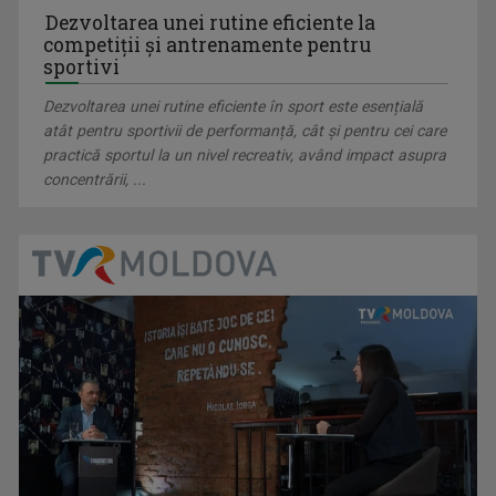
Sâmbătă, ora 13.00
Dezvoltarea unei rutine eficiente la
competiții și antrenamente pentru
sportivi
Dezvoltarea unei rutine eficiente în sport este esențială
DORU CIOLACU
atât pentru sportivii de performanță, cât și pentru cei care
Doru Ciolacu lucrează în presă din 1994. A ...
practică sportul la un nivel recreativ, având impact asupra
concentrării, ...
BIRUITORII
Sâmbătă, ora 8.30, la TVR3.
MIHAI OVIDIU ENEA
"Ca să faci bine, fă ce-ți place!"