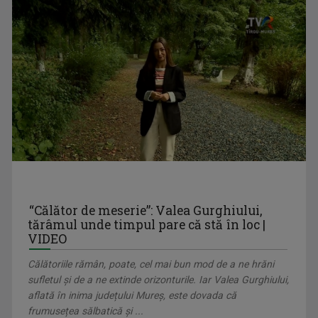
Este licenţiată în jurnalism, lucrează în ...
DIMINEȚI PERFECTE
Emisiune matinală, de luni până vineri, de la ...
IONELA GOGOȚ
“Călător de meserie”: Valea Gurghiului,
La TVR Timișoara, restitui istoria trăită și ...
tărâmul unde timpul pare că stă în loc |
VIDEO
Călătoriile rămân, poate, cel mai bun mod de a ne hrăni
sufletul și de a ne extinde orizonturile. Iar Valea Gurghiului,
aflată în inima județului Mureș, este dovada că
frumusețea sălbatică și ...