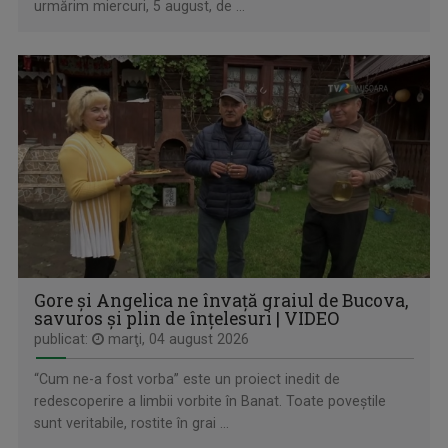
urmărim miercuri, 5 august, de ...
IDENTITATE BASARABIA
Interviu-portret cu personalități care au ...
Gore și Angelica ne învață graiul de Bucova,
savuros și plin de înțelesuri | VIDEO
publicat:
marţi, 04 august 2026
“Cum ne-a fost vorba” este un proiect inedit de
redescoperire a limbii vorbite în Banat. Toate poveștile
sunt veritabile, rostite în grai ...