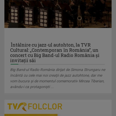
MIRELA GIODEA
Mirela Giodea prezintă emisiunea „Cu cărțile ...
Întâlnire cu jazz-ul autohton, la TVR
Cultural: „Contemporan în România”, un
concert cu Big Band-ul Radio România şi
invitaţii săi
NUTRIINFO
Big Band-ul Radio România dirijat de Simona Strungaru ne
Vineri, ora 18:20, la TVR Tg. Mureș; sâmbătă, ...
încântă cu cele mai noi creaţii de jazz autohtone, dar me
vom bucura şi de momentul comemorativ Mircea Tiberian,
avându-i ca protagoniști ...
SPITZER JUDIT
Jurnalist TV - Compartiment Minorități TVR ...