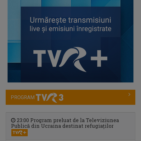
DRUMURI APROAPE
Joi, ora 20:30, la TVR Timișoara. Sâmbătă, ora ...
PROGRAM
23:00 Program preluat de la Televiziunea
LUMEA DE APROAPE
Publică din Ucraina destinat refugiaţilor
Luni-vineri, ora 17.30, la TVR3