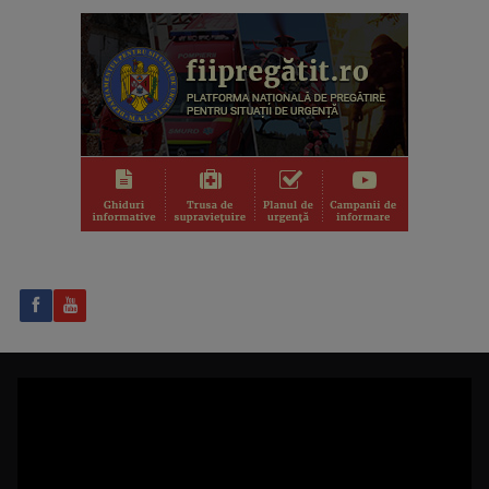
TELEJURNAL REGIONAL
Luni-vineri, ora 17.00
FELICIA STOIAN
Prezintă „Cântecul de acasă” și „Cântec și ...
ÎN PRELUNGIRI
Emisiunea prezintă actualitatea sportivă, ...