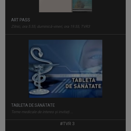
TABLETA DE SĂNĂTATE
Teme medicale de interes și invitați ...
EDUCAȚIE 9
Miercuri, ora 13:05, la TVR3 și luni, ora ...
#TVR 3