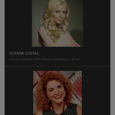
CĂLĂTOR DE MESERIE
Vineri, ora 18:20, la TVR Tg. Mureș; sâmbătă, ...
SIMONA MUȘUROI
Simona Mușuroi prezintă emisiunea "Regiunea în ...
FORUM ECONOMIC
Luni-vineri, ora 16.00