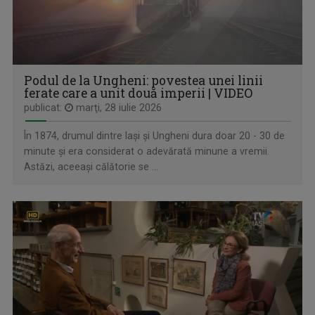
Podul de la Ungheni: povestea unei linii
TOȚI ÎMPREUNĂ
ferate care a unit două imperii | VIDEO
Luni-vineri, ora 11:00
publicat:
marţi, 28 iulie 2026
În 1874, drumul dintre Iași și Ungheni dura doar 20 - 30 de
minute și era considerat o adevărată minune a vremii.
Astăzi, aceeași călătorie se ...
MONOCROM
Sâmbăta, ora 8.00, TVR3