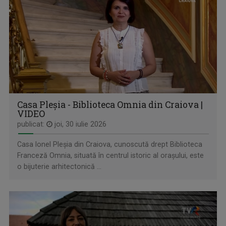
SPORT MAXIM
Sâmbătă, ora 15:00, la TVR3. Vineri, ora ...
Casa Pleșia - Biblioteca Omnia din Craiova |
VIDEO
publicat:
joi, 30 iulie 2026
Casa Ionel Pleșia din Craiova, cunoscută drept Biblioteca
SATUL MEU
Franceză Omnia, situată în centrul istoric al orașului, este
Sâmbătă, duminică, ora 7.00, la TVR3
o bijuterie arhitectonică ...