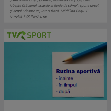
„Sunt Mădă Chiţu, jurnalist, instructor de yoga, care
iubeşte Crăciunul, soarele şi florile de câmp”, spune direct
şi simplu despre ea, într-o frază, Mădălina Chiţu. E
jurnalist TVR INFO şi ne ...
REGATUL SĂLBATIC
Duminică, ora 17.00
ORBAN KATALIN
Jurnalist TV - Compartiment Minorități TVR ...
SELFIE