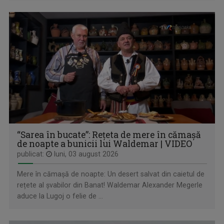
PICĂTURA DE CULTURĂ
Pentru o minte sănătoasă, consumaţi cel puţin ...
“Sarea în bucate”: Rețeta de mere în cămașă
de noapte a bunicii lui Waldemar | VIDEO
publicat:
luni, 03 august 2026
SPIRIT ȘI CREDINȚĂ
Părintele Marius Resceanu și invitații săi ...
Mere în cămașă de noapte: Un desert salvat din caietul de
rețete al șvabilor din Banat! Waldemar Alexander Megerle
aduce la Lugoj o felie de ...