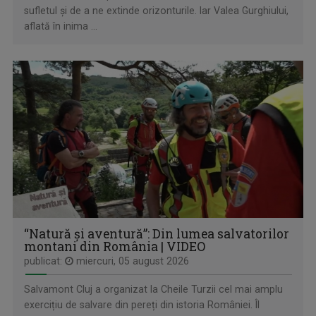
sufletul și de a ne extinde orizonturile. Iar Valea Gurghiului,
aflată în inima ...
CÂNTEC ȘI POVESTE
Emisiune unde descoperim poveştile de dincolo ...
“Natură și aventură”: Din lumea salvatorilor
RAFINAMENT PLUS
montani din România | VIDEO
TVR3: Sâmbătă, 19.55; duminică, 18.55
publicat:
miercuri, 05 august 2026
Salvamont Cluj a organizat la Cheile Turzii cel mai amplu
exercițiu de salvare din pereți din istoria României. Îl