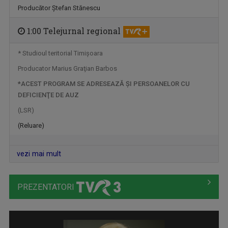
Producător Ştefan Stănescu
1:00 Telejurnal regional
* Studioul teritorial Timişoara
Producator Marius Graţian Barbos
*ACEST PROGRAM SE ADRESEAZĂ ŞI PERSOANELOR CU
DEFICIENŢE DE AUZ
(LSR)
DRUMUL LUI LEȘE
(Reluare)
Sâmbătă, ora 21:00
vezi mai mult
PREZENTATORI