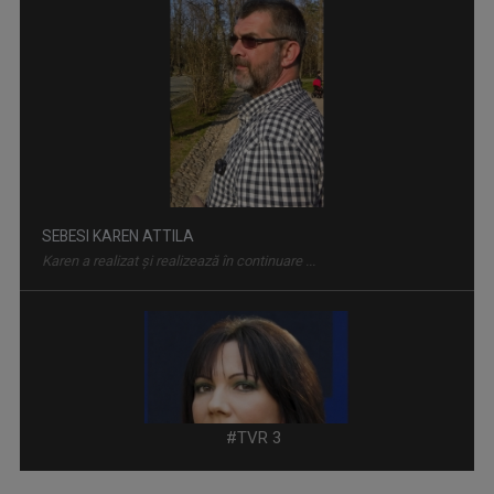
SEBESI KAREN ATTILA
Karen a realizat şi realizează în continuare ...
LAURA CONSTANTINESCU
Prezintă emisiunea "Cântec și poveste", ...
#TVR 3