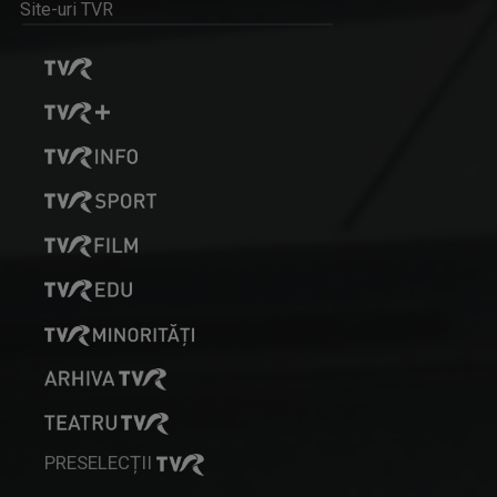
MIHAI OVIDIU ENEA
"Ca să faci bine, fă ce-ți place!"
Site-uri TVR
FELICIA STOIAN
Prezintă „Cântecul de acasă” și „Cântec și ...
PRESELECȚII