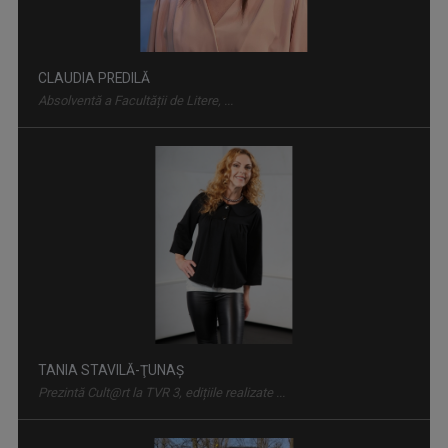
TANIA STAVILĂ-ŢUNAŞ
Prezintă Cult@rt la TVR 3, edițiile realizate ...