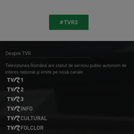
MĂDĂLINA VLĂSCEANU
Prezintă Telejurnal regional, de luni până ...
#TVR3
Despre TVR
Televiziunea Română are statut de serviciu public autonom de
interes naţional şi emite pe nouă canale:
ORBAN KATALIN
Jurnalist TV - Compartiment Minorități TVR ...