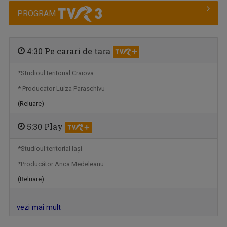
PROGRAM
4:30 Pe carari de tara
*Studioul teritorial Craiova
* Producator Luiza Paraschivu
SIMONA MUȘUROI
Simona Mușuroi prezintă emisiunea "Regiunea în ...
(Reluare)
5:30 Play
*Studioul teritorial Iaşi
*Producător Anca Medeleanu
(Reluare)
vezi mai mult