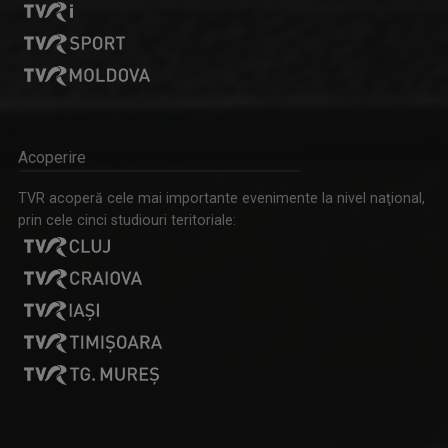
Acoperire
LAURA LUCESCU
Nu împlinise 20 de ani când a început să vadă ...
TVR acoperă cele mai importante evenimente la nivel naţional,
prin cele cinci studiouri teritoriale: