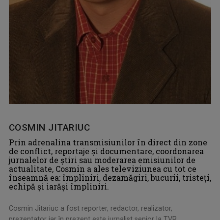
COSMIN JITARIUC
Prin adrenalina transmisiunilor în direct din zone
de conflict, reportaje și documentare, coordonarea
jurnalelor de știri sau moderarea emisiunilor de
actualitate, Cosmin a ales televiziunea cu tot ce
înseamnă ea: împliniri, dezamăgiri, bucurii, tristeți,
echipă și iarăși împliniri.
Cosmin Jitariuc a fost reporter, redactor, realizator,
prezentator iar în prezent este jurnalist senior la TVR