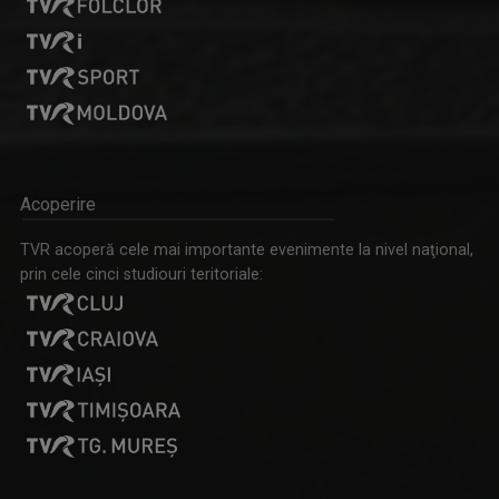
MIHAI OVIDIU ENEA
"Ca să faci bine, fă ce-ți place!"
Acoperire
TVR acoperă cele mai importante evenimente la nivel naţional,
prin cele cinci studiouri teritoriale:
ROBERT UNGUREANU
Robert Ungureanu prezintă "Telejurnal Regional".