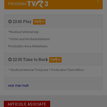
PROGRAM
22:00 Play
*Studioul teritorial Iaşi
* Robin and the Backstabbers
Producător Anca Medeleanu
22:30 Time to Rock
CLAUDIA PREDILĂ
Absolventă a Facultății de Litere, ...
* Studioul teritorial Timişoara * Producător Florin Mihoc
vezi mai mult
ARTICOLE ASOCIATE