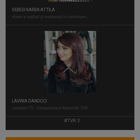
LAVINIA DANDOCI
Jurnalist TV - Compartiment Minorități TVR ...
#TVR 3
SIMONA CARAULEANU
Este licenţiată în jurnalism, lucrează în ...