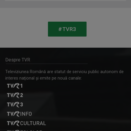
#TVR3
Despre TVR
Televiziunea Română are statut de serviciu public autonom de
LOREDANA BERNEANU
interes naţional şi emite pe nouă canale:
A absolvit Facultatea de Litere din Craiova ...