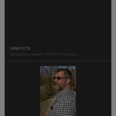
Compozitor și realizator TVR. Din 2011 până în ...
SEBESI KAREN ATTILA
Karen a realizat şi realizează în continuare ...