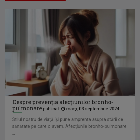
PAKAI ENIKO
Jurnalist TV - Compartiment Minorități TVR ...
Despre prevenția afecțiunilor bronho-
pulmonare
publicat:
marţi, 03 septembrie 2024
Stilul nostru de viață își pune amprenta asupra stării de
GRIGORE LEŞE
sănătate pe care o avem. Afecțiunile bronho-pulmonare
Din 2006, Leşe realizează emisiuni la ...
...