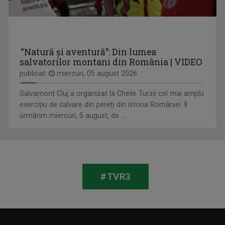
Duminică, ora 13.00, la TVR3
“Natură și aventură”: Din lumea
salvatorilor montani din România | VIDEO
publicat:
miercuri, 05 august 2026
Salvamont Cluj a organizat la Cheile Turzii cel mai amplu
exercițiu de salvare din pereți din istoria României. Îl
urmărim miercuri, 5 august, de ...
ANDRADA COJOCARU
A absolvit Facultatea de Drept "Nicolae ...
MEMORIA TIPARULUI
Zilnic, ora 21.50, TVR3
#TVR3