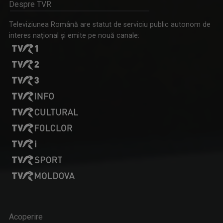
Despre TVR
Televiziunea Română are statut de serviciu public autonom de
interes naţional şi emite pe nouă canale:
SEBESI KAREN ATTILA
Karen a realizat şi realizează în continuare ...
CĂLĂTOR DE MESERIE
Vineri, ora 18:20, la TVR Tg. Mureș; sâmbătă, ...
SIMONA CARAULEANU
Este licenţiată în jurnalism, lucrează în ...
SATUL MEU
Acoperire
Sâmbătă, duminică, ora 7.00, la TVR3