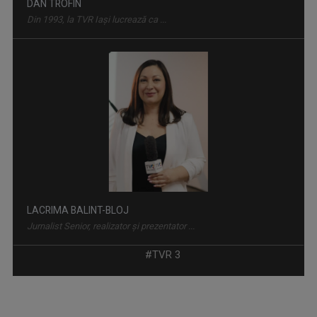
DAN TROFIN
Din 1993, la TVR Iaşi lucrează ca ...
CARAVANA TVR3
Duminică, ora 17.30
LACRIMA BALINT-BLOJ
Jurnalist Senior, realizator și prezentator ...
PICĂTURA DE CULTURĂ
Pentru o minte sănătoasă, consumaţi cel puţin ...
#TVR 3