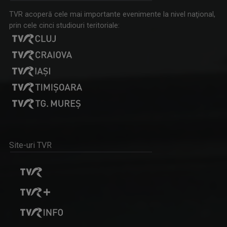
TVR acoperă cele mai importante evenimente la nivel naţional,
prin cele cinci studiouri teritoriale:
LIANA GOȚA
Compozitor și realizator TVR. Din 2011 până în ...
SPORT MAXIM
Site-uri TVR
Sâmbătă, ora 15:00, la TVR3. Vineri, ora ...