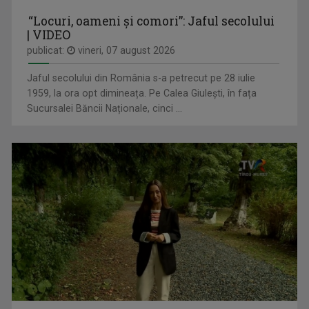
Mirela Giodea prezintă emisiunea „Cu cărțile ...
VINE CLUJU' PE LA NOI
“Locuri, oameni și comori”: Jaful secolului
Duminică, ora 13.30
| VIDEO
publicat:
vineri, 07 august 2026
Jaful secolului din România s-a petrecut pe 28 iulie
1959, la ora opt dimineața. Pe Calea Giulești, în fața
Sucursalei Băncii Naționale, cinci ...
SIMONA MUȘUROI
Simona Mușuroi prezintă emisiunea "Regiunea în ...
TOȚI ÎMPREUNĂ
Luni-vineri, ora 11:00