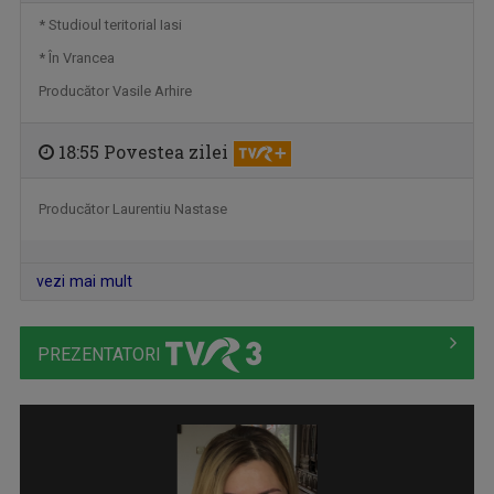
* Studioul teritorial Iasi
* În Vrancea
VEDERE CU OLTENI
O emisiune despre oameni, fapte şi întâmplări ...
Producător Vasile Arhire
18:55 Povestea zilei
Producător Laurentiu Nastase
vezi mai mult
PREZENTATORI
TABLETA DE SĂNĂTATE
Teme medicale de interes și invitați ...