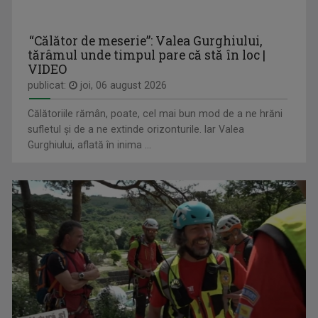
“Călător de meserie”: Valea Gurghiului,
tărâmul unde timpul pare că stă în loc |
VIDEO
publicat:
joi, 06 august 2026
ROXANA COSTAȘ
Pe 20 noiembrie 2007 Roxana împlinea 21 de ani ...
FORUM ECONOMIC
Călătoriile rămân, poate, cel mai bun mod de a ne hrăni
Luni-vineri, ora 16.00
sufletul și de a ne extinde orizonturile. Iar Valea
Gurghiului, aflată în inima ...
VALENTIN PRIBEANU
Absolvent în 1995 al Facultăţii de Ştiinţele ...
EUROPA 360°