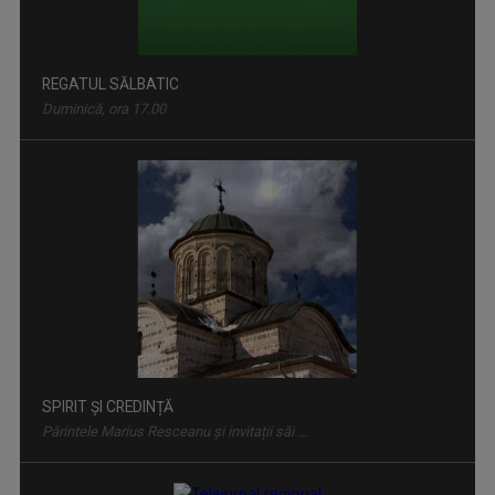
REGATUL SĂLBATIC
Duminică, ora 17.00
SPIRIT ȘI CREDINȚĂ
Părintele Marius Resceanu și invitații săi ...