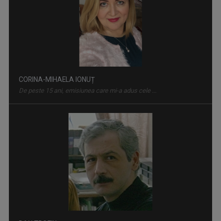
CORINA-MIHAELA IONUȚ
De peste 15 ani, emisiunea care mi-a adus cele ...
PLAY
Bilunar, duminică, ora 12.30 la TVR3 și luni, ...