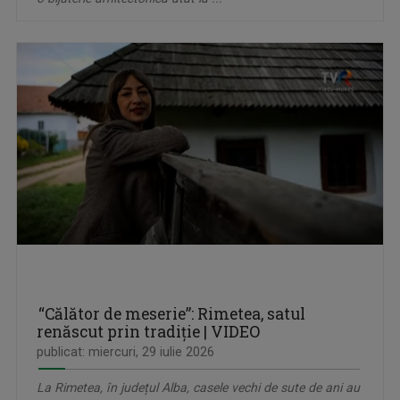
“Călător de meserie”: Rimetea, satul
renăscut prin tradiție | VIDEO
publicat: miercuri, 29 iulie 2026
La Rimetea, în județul Alba, casele vechi de sute de ani au