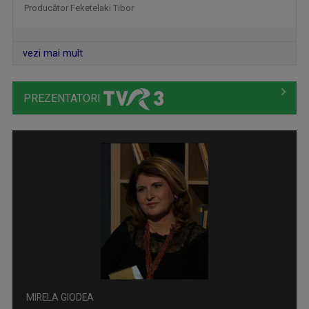
Producător Feketelaki Tibor
SATUL MEU
Sâmbătă, duminică, ora 7.00, la TVR3
vezi mai mult
PREZENTATORI
ARENA
Marți, ora 13.05
MIRELA GIODEA
Mirela Giodea prezintă emisiunea „Cu cărțile ...