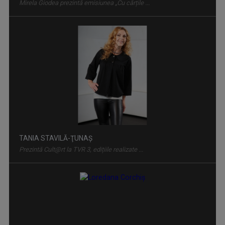
L.EGAL 100%
Bilunar, luni, ora 13.05 (alternativ cu ...
TANIA STAVILĂ-ŢUNAŞ
Prezintă Cult@rt la TVR 3, edițiile realizate ...