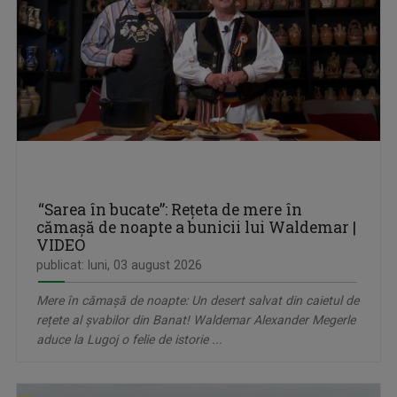
“Sarea în bucate”: Rețeta de mere în
cămașă de noapte a bunicii lui Waldemar |
VIDEO
publicat: luni, 03 august 2026
Mere în cămașă de noapte: Un desert salvat din caietul de
rețete al șvabilor din Banat! Waldemar Alexander Megerle
aduce la Lugoj o felie de istorie ...