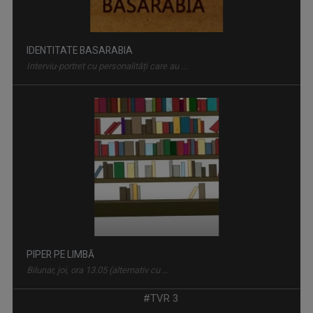
IDENTITATE BASARABIA
Interviu-portret cu personalități care au ...
PIPER PE LIMBĂ
Bilunar, joi, ora 13.05 (alternativ cu ...
#TVR 3