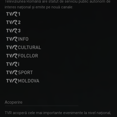
Televiziunea Română are statut de serviciu public autonom de
interes naţional şi emite pe nouă canale:
FORUM ECONOMIC
Luni-vineri, ora 16.00
LACRIMA BALINT-BLOJ
Jurnalist Senior, realizator și prezentator ...
Acoperire
TVR acoperă cele mai importante evenimente la nivel naţional,
ART PASS