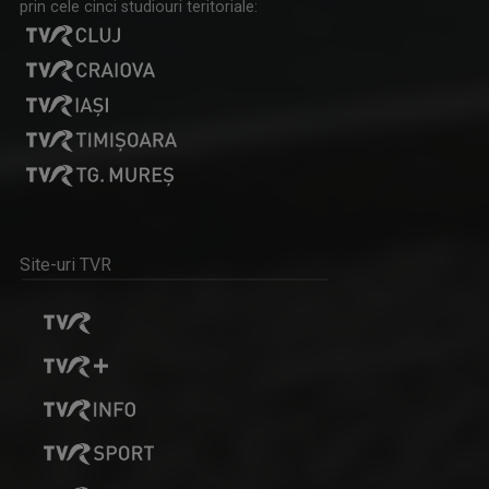
prin cele cinci studiouri teritoriale:
Zilnic, ora 5.55; duminică-vineri, ora 19.55, TVR3
RALUCA AFTENE
Realizator de emisiuni şi prezentator la TVR ...
Site-uri TVR
TELEJURNAL REGIONAL
Luni-vineri, ora 17.00
CORALIA IOANA MATEA
Este videojurnalist la studioul regional TVR ...