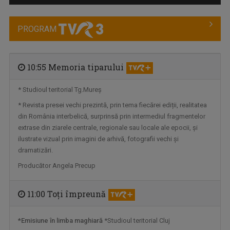
PROGRAM
10:55 Memoria tiparului
* Studioul teritorial Tg.Mureş
MEMORIA LOCULUI
* Revista presei vechi prezintă, prin tema fiecărei ediții, realitatea
O emisiune care își propune să descopere ...
din România interbelică, surprinsă prin intermediul fragmentelor
extrase din ziarele centrale, regionale sau locale ale epocii, și
ilustrate vizual prin imagini de arhivă, fotografii vechi şi
dramatizări.
Producător Angela Precup
11:00 Toţi împreună
*Emisiune în limba maghiară
*Studioul teritorial Cluj