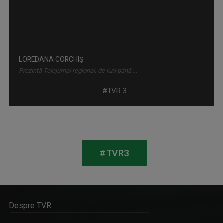
DESCRIPTIO MOLDAVIAE
Reportaj de călătorie & gastronomie
LOREDANA CORCHIȘ
Prezintă Telejurnal regional, de luni până ...
#TVR 3
#TVR3
SELFIE
Sâmbătă, ora 13.00
PETRONELA MORARU
Despre TVR
Realizator și producător de emisiuni ...