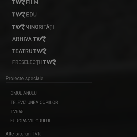
TABLETA DE SĂNĂTATE
Teme medicale de interes și invitați ...
PRESELECȚII
VALENTIN PRIBEANU
Absolvent în 1995 al Facultăţii de Ştiinţele ...
Proiecte speciale
OMUL ANULUI
TELEVIZIUNEA COPIILOR
TVR65
EUROPA VIITORULUI
ÎN PRELUNGIRI
Alte site-uri TVR
Emisiunea prezintă actualitatea sportivă, ...