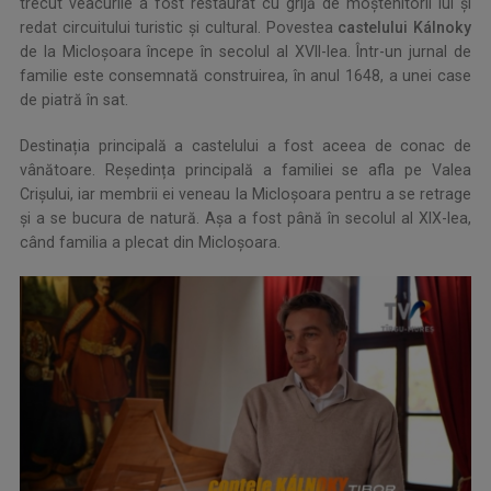
trecut veacurile a fost restaurat cu grijă de moștenitorii lui și
redat circuitului turistic și cultural. Povestea
castelului Kálnoky
de la Micloșoara începe în secolul al XVII-lea. Într-un jurnal de
familie este consemnată construirea, în anul 1648, a unei case
de piatră în sat.
Destinația principală a castelului a fost aceea de conac de
vânătoare. Reședința principală a familiei se afla pe Valea
Crișului, iar membrii ei veneau la Micloșoara pentru a se retrage
și a se bucura de natură. Așa a fost până în secolul al XIX-lea,
când familia a plecat din Micloșoara.