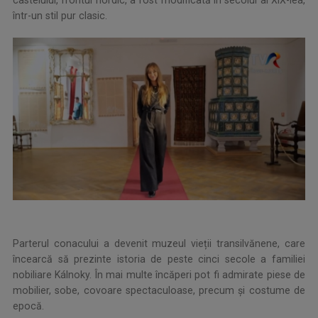
castelului, frontul nordic, a fost modificată în secolul al XIX-lea,
într-un stil pur clasic.
Parterul conacului a devenit muzeul vieții transilvănene, care
încearcă să prezinte istoria de peste cinci secole a familiei
nobiliare Kálnoky. În mai multe încăperi pot fi admirate piese de
mobilier, sobe, covoare spectaculoase, precum și costume de
epocă.