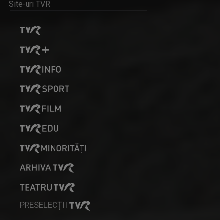
Site-uri TVR
SPORT MAXIM
Sâmbătă, ora 15:00, la TVR3. Vineri, ora ...
MARIA CINAR-JIGA
Jurnalist TV senior, TVR Cluj. Interesată de ...
SATUL MEU
Sâmbătă, duminică, ora 7.00, la TVR3
PRESELECȚII