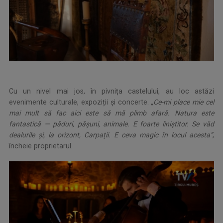
Cu un nivel mai jos, în pivnița castelului, au loc astăzi
evenimente culturale, expoziții și concerte.
„Ce-mi place mie cel
mai mult să fac aici este să mă plimb afară. Natura este
fantastică — păduri, pășuni, animale. E foarte liniștitor. Se văd
dealurile și, la orizont, Carpații. E ceva magic în locul acesta”
,
încheie proprietarul.