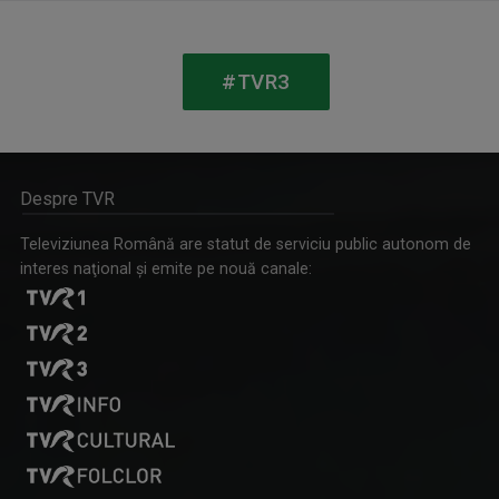
TABLETA DE SĂNĂTATE
Teme medicale de interes și invitați ...
#TVR3
Despre TVR
Televiziunea Română are statut de serviciu public autonom de
interes naţional şi emite pe nouă canale:
LOREDANA CORCHIȘ
Prezintă Telejurnal regional, de luni până ...
VINE CLUJU' PE LA NOI
Duminică, ora 13.30