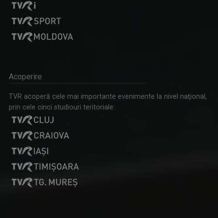
DIANA BOGEA
Pasiunea pentru călătorii o are de când se ...
Acoperire
SCHIȚE URBANE
Vineri, ora 13.05, TVR3
TVR acoperă cele mai importante evenimente la nivel naţional,
prin cele cinci studiouri teritoriale:
FLORIN MIHOC
Florin Mihoc este una dintre cele mai ...