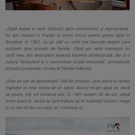
„După aceea a venit războiul, apoi comunismul și exproprierea.
Eu am crescut în Franța și m-am întors pentru prima dată în
România în 1987, ca să văd cu ochii mei lucrurile despre care
auzisem doar povești de familie. Când am venit împreună cu
tatăl meu, am descoperit această bijuterie arhitecturală, dar și o
natură fantastică și o comunitate locală minunată”
, povestește
actualul proprietar, urmaș al familiei Kálnoky.
„Este un sat de aproximativ 500 de locuitori, care parcă a rămas
înghețat în timp vreme de un secol. Atunci mi-am spus că, dacă
se poate, mă voi întoarce aici. În 1987 aveam 20 de ani, adică
eram exact la vârsta la care trebuie să te hotărăști încotro mergi
și ce vrei să faci cu viața ta”
, continuă el.