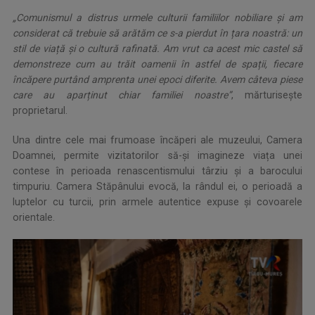
„Comunismul a distrus urmele culturii familiilor nobiliare și am
considerat că trebuie să arătăm ce s-a pierdut în țara noastră: un
stil de viață și o cultură rafinată. Am vrut ca acest mic castel să
demonstreze cum au trăit oamenii în astfel de spații, fiecare
încăpere purtând amprenta unei epoci diferite. Avem câteva piese
care au aparținut chiar familiei noastre”
, mărturisește
proprietarul.
Una dintre cele mai frumoase încăperi ale muzeului, Camera
Doamnei, permite vizitatorilor să-și imagineze viața unei
contese în perioada renascentismului târziu și a barocului
timpuriu. Camera Stăpânului evocă, la rândul ei, o perioadă a
luptelor cu turcii, prin armele autentice expuse și covoarele
orientale.