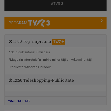
#TVR 3
PROGRAM
11:00 Toţi împreună
* Studioul teritorial Timişoara
*M
agazin interetnic în limbile minorităţilor
*Alte minorităţi
IAȘII MARILOR IUBIRI
Poveşti despre oraşul de odinioară şi cel de ...
Producător Miodrag Obradov
12:50 Teleshopping-Publicitate
vezi mai mult