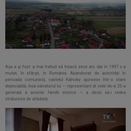
Așa a și fost: a mai trebuit să treacă zece ani, dar în 1997 s-a
mutat, în sfârșit, în România. Abandonat de autorități în
perioada comunistă, castelul Kálnoky ajunsese într-o stare
deplorabilă, însă salvatorul lui — reprezentant al celei de-a 25-a
generații a acestei familii istorice — a decis să-i redea
strălucirea de altădată.