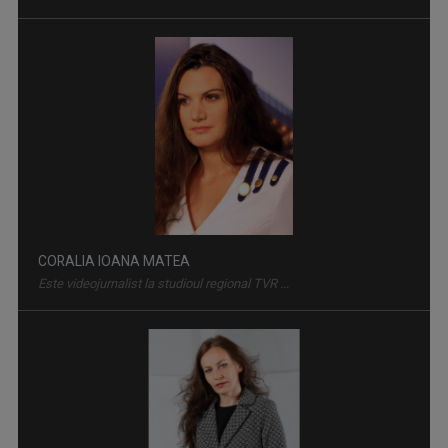
CORALIA IOANA MATEA
Este videojurnalist la studioul regional TVR ...
VEDERE CU OLTENI
O emisiune despre oameni, fapte şi întâmplări ...
IONELA GOGOȚ