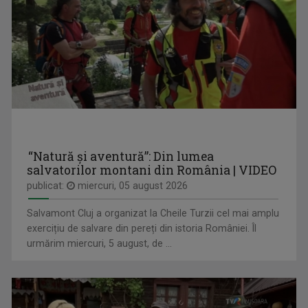
Mirela Giodea prezintă emisiunea „Cu cărțile ...
MONOCROM
Sâmbăta, ora 8.00, TVR3
“Natură și aventură”: Din lumea
salvatorilor montani din România | VIDEO
publicat:
miercuri, 05 august 2026
LACRIMA BALINT-BLOJ
Jurnalist Senior, realizator și prezentator ...
Salvamont Cluj a organizat la Cheile Turzii cel mai amplu
exercițiu de salvare din pereți din istoria României. Îl
L.EGAL 100%
urmărim miercuri, 5 august, de ...
Bilunar, luni, ora 13.05 (alternativ cu ...