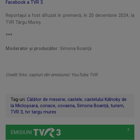
Facebook a TVR 3
.
Reportajul a fost difuzat în premieră, în 20 decembrie 2024, la
TVR Târgu Mureș.
***
Moderator și producător:
Simona Boanță
Credit foto: capturi din emisiune/ YouTube TVR
Tag-uri:
Călător de meserie
,
castele
,
castelului Kálnoky de
la Micloșoara
,
conace
,
covasna
,
Simona Boanță
,
turism
,
TVR 3
,
tvr targu mures
EMISIUNI