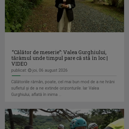
CORINA-MIHAELA IONUȚ
De peste 15 ani, emisiunea care mi-a adus cele ...
“Călător de meserie”: Valea Gurghiului,
tărâmul unde timpul pare că stă în loc |
ARENA
VIDEO
Marți, ora 13.05
publicat:
joi, 06 august 2026
Călătoriile rămân, poate, cel mai bun mod de a ne hrăni
sufletul și de a ne extinde orizonturile. Iar Valea
Gurghiului, aflată în inima ...
MIRELA GIODEA