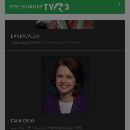
PREZENTATORI
IDENTITATE BASARABIA
Interviu-portret cu personalități care au ...
PAKAI ENIKO
Jurnalist TV - Compartiment Minorități TVR ...
NUTRIINFO
Vineri, ora 18:20, la TVR Tg. Mureș; sâmbătă, ...