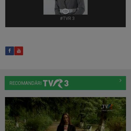
La TVR Timișoara, restitui istoria trăită și ...
#TVR 3
TOȚI ÎMPREUNĂ
Luni-vineri, ora 11:00
RECOMANDĂRI
VASILE HOTEA-FERNEZAN
Face parte din echipa TVR Cluj din 2000. ...
DRUMUL LUI LEȘE
Sâmbătă, ora 21:00