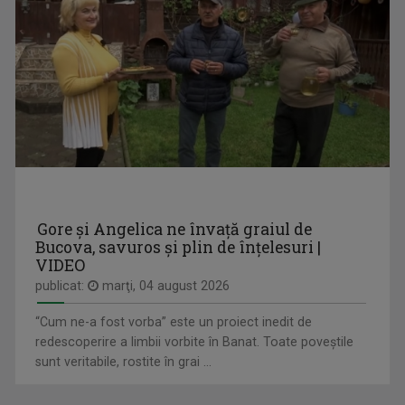
ALEXANDRU PUGNA
Realizatorul emisiunii ”Cântec și poveste” de ...
ISTORIA NECUNOSCUTĂ
Duminică, ora 11.30, bilunar
Gore și Angelica ne învață graiul de
Bucova, savuros și plin de înțelesuri |
VIDEO
publicat:
marţi, 04 august 2026
“Cum ne-a fost vorba” este un proiect inedit de
redescoperire a limbii vorbite în Banat. Toate poveștile
sunt veritabile, rostite în grai ...
LIANA GOȚA
Compozitor și realizator TVR. Din 2011 până în ...