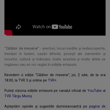
“Călător de meserie”
- aventuri, locuri inedite și nedescoperite,
trenduri în turism, cazări diferite, povești ale oamenilor și
locurilor, cultură și mâncare, toate acestea și multe altele se
regăsesc sau se vor regăsi în edițiile emisiunii.
Revedem o ediție “Călător de meserie”, joi, 2 iulie, de la ora
18:00, la TVR 3 și online pe
TVR+
.
Puteți viziona edițiile emisiunii pe canalul oficial de
YouTube al
TVR Târgu Mureș
.
Așteptăm opiniile și sugestiile dumneavoastră pe
pagina de