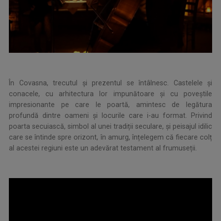
În Covasna, trecutul și prezentul se întâlnesc. Castelele și
conacele, cu arhitectura lor impunătoare și cu poveștile
impresionante pe care le poartă, amintesc de legătura
profundă dintre oameni și locurile care i-au format. Privind
poarta secuiască, simbol al unei tradiții seculare, și peisajul idilic
care se întinde spre orizont, în amurg, înțelegem că fiecare colț
al acestei regiuni este un adevărat testament al frumuseții.