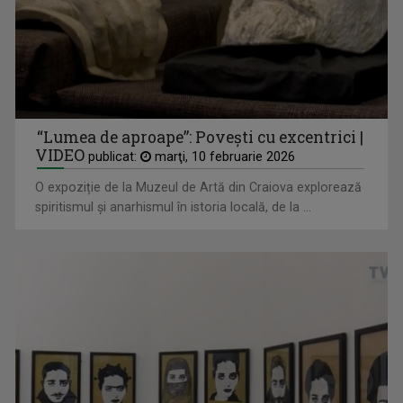
De peste 10 ani, Veronica Mihoc vă face poftă ...
“Lumea de aproape”: Povești cu excentrici |
VIDEO
publicat:
marţi, 10 februarie 2026
O expoziție de la Muzeul de Artă din Craiova explorează
spiritismul și anarhismul în istoria locală, de la ...
IONELA GOGOȚ
La TVR Timișoara, restitui istoria trăită și ...