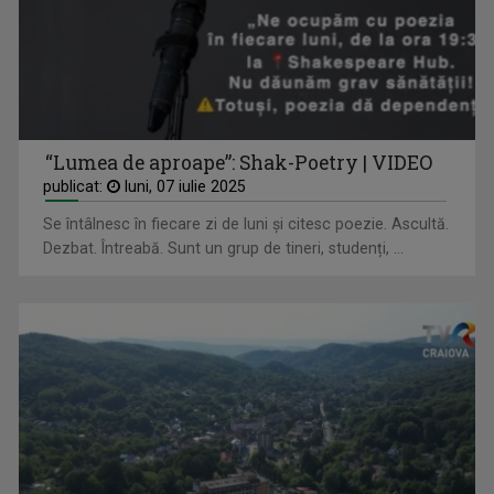
IZABELLA VEIBEL
Jurnalist TV - Compartiment Minorități TVR ...
“Lumea de aproape”: Shak-Poetry | VIDEO
publicat:
luni, 07 iulie 2025
Se întâlnesc în fiecare zi de luni și citesc poezie. Ascultă.
Dezbat. Întreabă. Sunt un grup de tineri, studenți, ...
DAN PĂVĂLOIU
Dan Mihai Pavaloiu este unul dintre cei mai ...