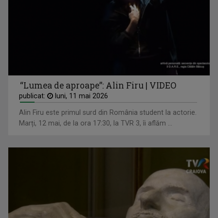
CLAUDIA PREDILĂ
Absolventă a Facultății de Litere, ...
“Lumea de aproape”: Alin Firu | VIDEO
publicat:
luni, 11 mai 2026
Alin Firu este primul surd din România student la actorie.
Marți, 12 mai, de la ora 17:30, la TVR 3, îi aflăm ...
VERONICA MIHOC