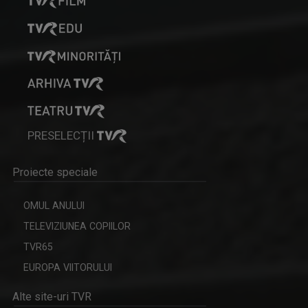
PRESELECȚII
SEBESI KAREN ATTILA
Karen a realizat şi realizează în continuare ...
Proiecte speciale
OMUL ANULUI
TELEVIZIUNEA COPIILOR
TVR65
EUROPA VIITORULUI
Alte site-uri TVR