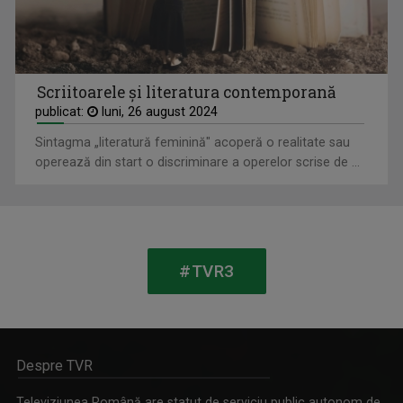
FELICIA STOIAN
Scriitoarele și literatura contemporană
Prezintă „Cântecul de acasă” și „Cântec și ...
publicat:
luni, 26 august 2024
Sintagma „literatură feminină" acoperă o realitate sau
operează din start o discriminare a operelor scrise de ...
#TVR3
ORBAN KATALIN
Jurnalist TV - Compartiment Minorități TVR ...
Despre TVR
Televiziunea Română are statut de serviciu public autonom de