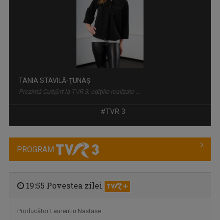
TANIA STAVILĂ-ŢUNAŞ
Prezintă Cult@rt la TVR 3, edițiile realizate ...
#TVR 3
PROGRAM
19:55 Povestea zilei
Producător Laurentiu Nastase