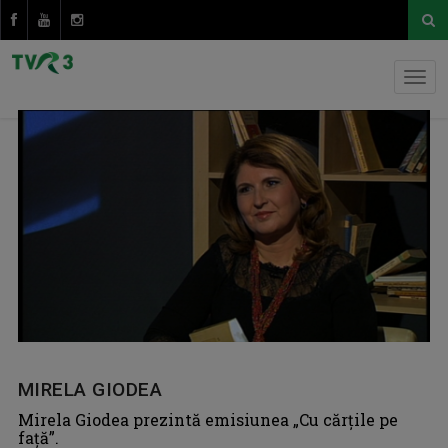
MIRELA GIODEA
Mirela Giodea prezintă emisiunea „Cu cărțile pe
față”.