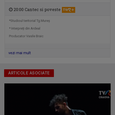
ANGELA PRECUP
Angela Precup este Jurnalist TV Senior în ...
20:00 Cantec si poveste
*Studioul teritorial Tg.Mureş
* Interpreți din Ardeal
Producator Vasile Braic
vezi mai mult
ARTICOLE ASOCIATE
EMILIA NICOLAESCU
La TVR3, Emilia Nicolaescu ne aduce poveşti ...