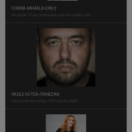
CORINA-MIHAELA IONUȚ
De peste 15 ani, emisiunea care mi-a adus cele ...
VASILE HOTEA-FERNEZAN
Face parte din echipa TVR Cluj din 2000. ...