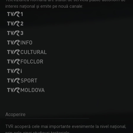
interes naţional şi emite pe nouă canale:
SIMONA MUȘUROI
Simona Mușuroi prezintă emisiunea "Regiunea în ...
Acoperire
TVR acoperă cele mai importante evenimente la nivel naţional,
prin cele cinci studiouri teritoriale: