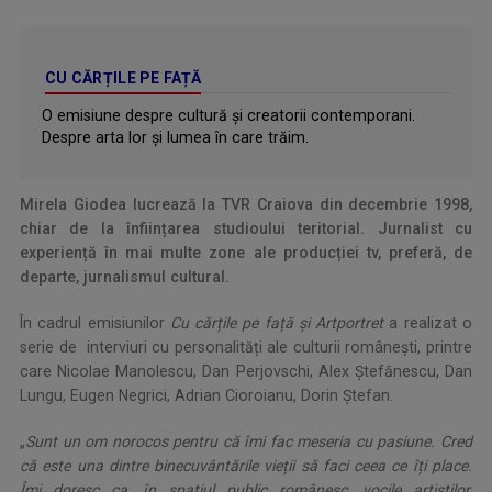
CU CĂRȚILE PE FAȚĂ
O emisiune despre cultură și creatorii contemporani.
Despre arta lor și lumea în care trăim.
Mirela Giodea lucrează la TVR Craiova din decembrie 1998,
chiar de la înființarea studioului teritorial. Jurnalist cu
experiență în mai multe zone ale producției tv, preferă, de
departe, jurnalismul cultural.
În cadrul emisiunilor
Cu cărțile pe față
și Artportret
a realizat o
serie de interviuri cu personalități ale culturii românești, printre
care Nicolae Manolescu, Dan Perjovschi, Alex Ștefănescu, Dan
Lungu, Eugen Negrici, Adrian Cioroianu, Dorin Ștefan.
„
Sunt un om norocos pentru că îmi fac meseria cu pasiune. Cred
că este una dintre binecuvântările vieții să faci ceea ce îți place.
Îmi doresc ca, în spațiul public românesc, vocile artiștilor,