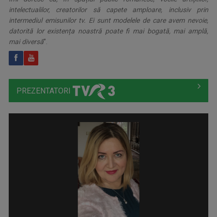
intelectualilor, creatorilor să capete amploare, inclusiv prin
intermediul emisunilor tv. Ei sunt modelele de care avem nevoie,
datorită lor existența noastră poate fi mai bogată, mai amplă,
mai diversă
”.
PREZENTATORI