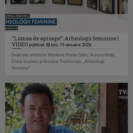
DIANA BOGEA
“Lumea de aproape”: Arheologii feminine |
VIDEO
Pasiunea pentru călătorii o are de când se ...
publicat:
luni, 19 ianuarie 2026
Dedicată artistelor Marilena Preda-Sânc, Aurora Király,
Elena Scutaru și Roxana Trestiorean, „Arheologii
feminine” ...
MIRELA GIODEA
Mirela Giodea prezintă emisiunea „Cu cărțile ...