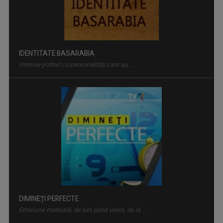
DIMINEȚI PERFECTE
Emisiune matinală, de luni până vineri, de la ...
SPORT MAXIM
Sâmbătă, ora 15:00, la TVR3. Vineri, ora ...