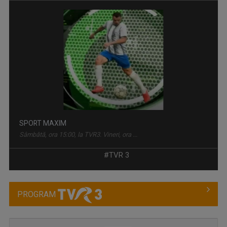
CULT@RT
Emisiunea CULT@rt își propune să aducă mai ...
#TVR 3
PROGRAM