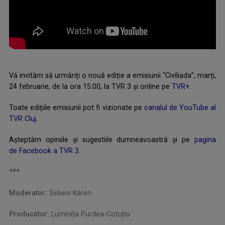
Vă invităm să urmăriți o nouă ediție a emisiunii “Civiliada”, marți,
24 februarie, de la ora 15:00, la TVR 3 și online pe
TVR+
.
Toate ediţiile emisiunii pot fi vizionate pe
canalul de YouTube al
TVR Cluj
.
Așteptăm opiniile și sugestiile dumneavoastră și pe
pagina
de Facebook a TVR 3
.
***
Moderator:
Sebesi Karen
Producător:
Luminița Purdea-Cotuțiu