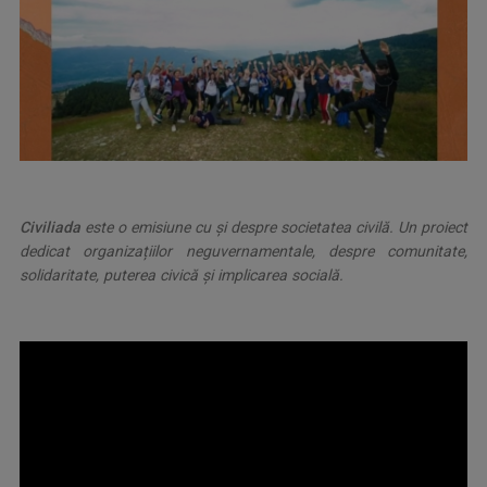
Civiliada
este o emisiune cu și despre societatea civilă. Un proiect
dedicat organizațiilor neguvernamentale, despre comunitate,
solidaritate, puterea civică și implicarea socială.