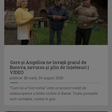
LAVINIA DANDOCI
Jurnalist TV - Compartiment Minorități TVR ...
RAFINAMENT PLUS
TVR3: Sâmbătă, 19.55; duminică, 18.55
Gore și Angelica ne învață graiul de
Bucova, savuros și plin de înțelesuri |
VIDEO
publicat:
marţi, 04 august 2026
MARIA CINAR-JIGA
Jurnalist TV senior, TVR Cluj. Interesată de ...
“Cum ne-a fost vorba” este un proiect inedit de
redescoperire a limbii vorbite în Banat. Toate poveștile
sunt veritabile, rostite în grai ...