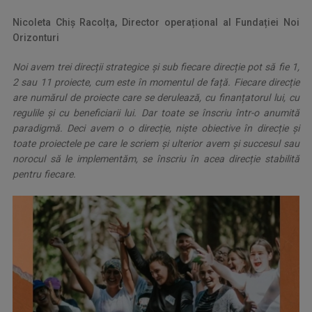
Nicoleta Chiș Racolța, Director operațional al Fundației Noi
Orizonturi
Noi avem trei direcții strategice și sub fiecare direcție pot să fie 1,
2 sau 11 proiecte, cum este în momentul de față. Fiecare direcție
are numărul de proiecte care se derulează, cu finanțatorul lui, cu
regulile și cu beneficiarii lui. Dar toate se înscriu într-o anumită
paradigmă. Deci avem o o direcție, niște obiective în direcție și
toate proiectele pe care le scriem și ulterior avem și succesul sau
norocul să le implementăm, se înscriu în acea direcție stabilită
pentru fiecare.