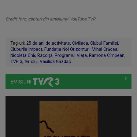
Credit foto: capturi din emisiune/ YouTube TVR
Tag-uri:
25 de ani de activitate
,
Civiliada
,
Clubul Familiei
,
Cluburile Impact
,
Fundația Noi Orizonturi
,
Mihai Crăcea
,
Nicoleta Chiș Racolța
,
Programul Viața
,
Ramona Cîmpean
,
TVR 3
,
tvr cluj
,
Vasilica Găzdac
EMISIUNI