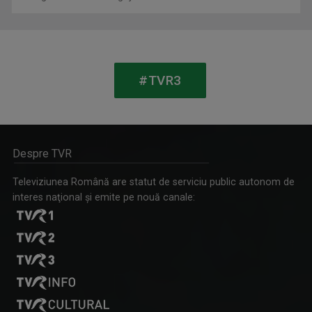
CORINA-MIHAELA IONUȚ
De peste 15 ani, emisiunea care mi-a adus cele ...
#TVR3
ISTORIA NECUNOSCUTĂ
Duminică, ora 11.30, bilunar
Despre TVR
Televiziunea Română are statut de serviciu public autonom de
interes naţional şi emite pe nouă canale:
IOAN CRISTIAN - TĂRAN
Interpret și realizator al emisiunilor ”Cântec ...