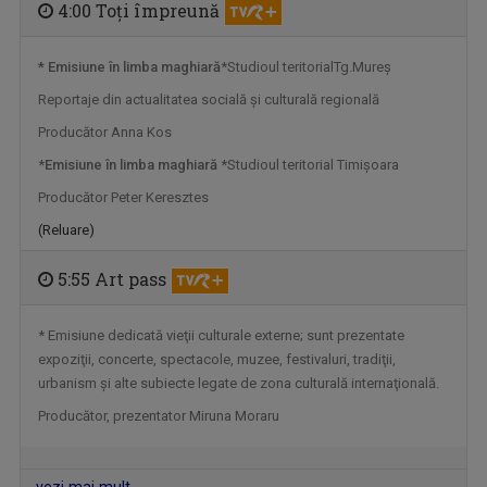
4:00 Toţi împreună
* Emisiune în limba maghiară
*Studioul teritorialTg.Mureş
DRUMURI APROAPE
Reportaje din actualitatea socială şi culturală regională
Joi, ora 20:30, la TVR Timișoara. Sâmbătă, ora ...
Producător Anna Kos
*
Emisiune în limba maghiară
*Studioul teritorial Timişoara
Producător Peter Keresztes
(Reluare)
5:55 Art pass
* Emisiune dedicată vieţii culturale externe; sunt prezentate
expoziţii, concerte, spectacole, muzee, festivaluri, tradiţii,
urbanism şi alte subiecte legate de zona culturală internaţională.
TABLETA DE SĂNĂTATE
Producător, prezentator Miruna Moraru
Teme medicale de interes și invitați ...