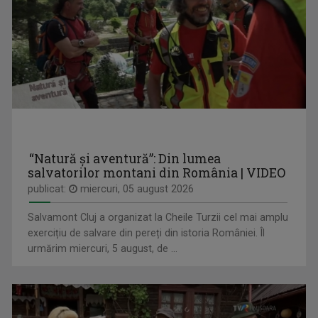
VEDERE CU OLTENI
O emisiune despre oameni, fapte şi întâmplări ...
IZABELLA VEIBEL
Jurnalist TV - Compartiment Minorități TVR ...
“Natură și aventură”: Din lumea
salvatorilor montani din România | VIDEO
publicat:
miercuri, 05 august 2026
Salvamont Cluj a organizat la Cheile Turzii cel mai amplu
exercițiu de salvare din pereți din istoria României. Îl
SELFIE
urmărim miercuri, 5 august, de ...
Sâmbătă, ora 13.00