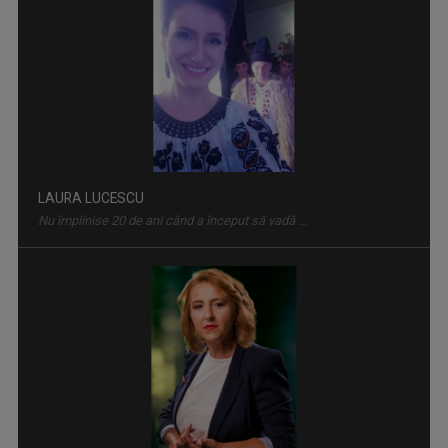
SPIRIT ȘI CREDINȚĂ
Părintele Marius Resceanu și invitații săi ...
DIANA BOGEA
Pasiunea pentru călătorii o are de când se ...
ARENA
Marți, ora 13.05