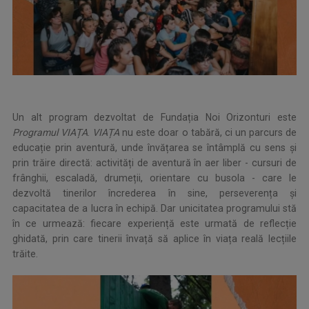
Un alt program dezvoltat de Fundația Noi Orizonturi este
Programul VIAȚA
.
VIAȚA
nu este doar o tabără, ci un parcurs de
educație prin aventură, unde învățarea se întâmplă cu sens și
prin trăire directă: activități de aventură în aer liber - cursuri de
frânghii, escaladă, drumeții, orientare cu busola - care le
dezvoltă tinerilor încrederea în sine, perseverența și
capacitatea de a lucra în echipă. Dar unicitatea programului stă
în ce urmează: fiecare experiență este urmată de reflecție
ghidată, prin care tinerii învață să aplice în viața reală lecțiile
trăite.