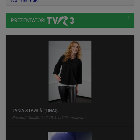
vezi mai mult
PREZENTATORI
LOCURI, OAMENI ȘI COMORI
Duminica, ora 11.30, bilunar
LAURA LUCESCU
Nu împlinise 20 de ani când a început să vadă ...