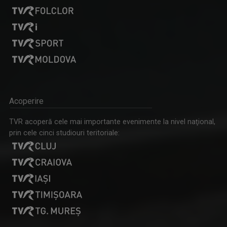
PICĂTURA DE CULTURĂ
Pentru o minte sănătoasă, consumaţi cel puţin ...
CORALIA IOANA MATEA
Este videojurnalist la studioul regional TVR ...
Acoperire
TVR acoperă cele mai importante evenimente la nivel naţional,
prin cele cinci studiouri teritoriale:
TELEJURNAL REGIONAL
Luni-vineri, ora 17.00
MĂDĂLINA VLĂSCEANU