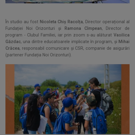
În studio au fost
Nicoleta Chiș Racolța
, Director operațional al
Fundației Noi Orizonturi și
Ramona Cîmpean
, Director de
program - Clubul Familiei, iar prin zoom s-au alăturat
Vasilica
Găzdac
, una dintre educatoarele implicate în program, și
Mihai
Crăcea
, responsabil comunicare și CSR, companie de asigurări
(partener Fundația Noi Orizonturi).