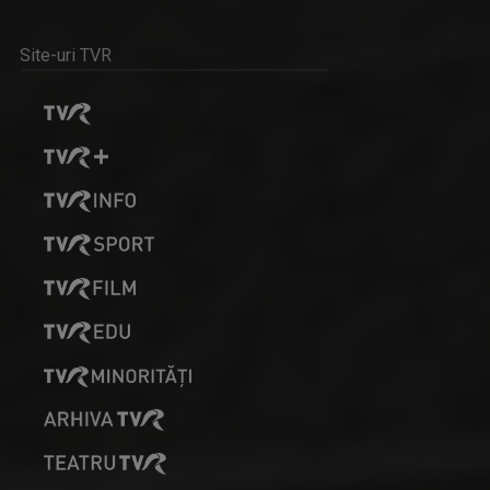
Prezintă Telejurnal regional, de luni până ...
Site-uri TVR
CĂLĂTOR DE MESERIE
Vineri, ora 18:20, la TVR Tg. Mureș; sâmbătă, ...
LOREDANA CORCHIȘ
Prezintă Telejurnal regional, de luni până ...
DESCRIPTIO MOLDAVIAE