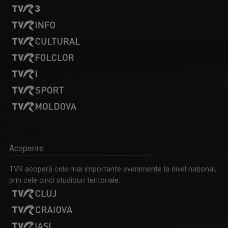
RAFINAMENT PLUS
DAN TROFIN
TVR3: Sâmbătă, 19.55; duminică, 18.55
Din 1993, la TVR Iaşi lucrează ca ...
Acoperire
TVR acoperă cele mai importante evenimente la nivel naţional,
prin cele cinci studiouri teritoriale: