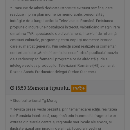
* Emisiune de arhivă dedicată istoriei televiziunii române, care
REGATUL SĂLBATIC
readuce în prim plan momente memorabile, personalităţi
Duminică, ora 17.00
îndrăgite de-a lungul anilor la Televiziunea Română. Emisiunea
propune o incursiune nostalgică în trecut, valorificând imagini rare
din arhiva TVR: spectacole de divertisment, interviuri de referință,
emisiuni culturale, programe pentru copii și momente istorice
care au marcat generații. Prin selecții atent realizate și comentarii
contextualizate, „Amintirile micului ecran” oferă publicului ocazia
de a redescoperi farmecul programelor de altădată și de a
înțelege evoluția producțiilor Televiziunii Române (I+II) Jurnalist
Roxana Sandu Producator delegat Stefan Stanescu
16:50 Memoria tiparului
IAȘII MARILOR IUBIRI
Poveşti despre oraşul de odinioară şi cel de ...
* Studioul teritorial Tg.Mureş
* Revista presei vechi prezintă, prin tema fiecărei ediții, realitatea
din România interbelică, surprinsă prin intermediul fragmentelor
extrase din ziarele centrale, regionale sau locale ale epocii, şi
ilustrate vizual prin imagini de arhivă, fotografii vechi şi