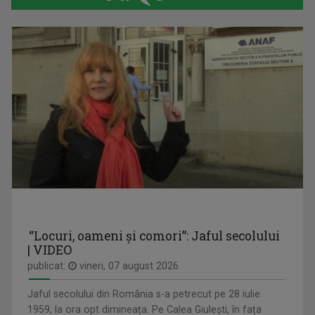
Sâmbătă, ora 8.30, la TVR3.
Jurnalist TV - Compartiment Minorități TVR ...
CÂNTEC ȘI POVESTE
LAURA LUCESCU
Emisiune unde descoperim poveştile de dincolo ...
Nu împlinise 20 de ani când a început să vadă ...
“Locuri, oameni și comori”: Jaful secolului
| VIDEO
publicat:
vineri, 07 august 2026
Jaful secolului din România s-a petrecut pe 28 iulie
1959, la ora opt dimineața. Pe Calea Giulești, în fața