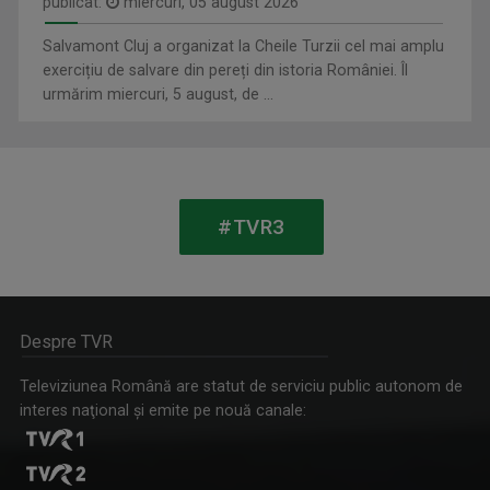
publicat:
miercuri, 05 august 2026
Salvamont Cluj a organizat la Cheile Turzii cel mai amplu
exercițiu de salvare din pereți din istoria României. Îl
urmărim miercuri, 5 august, de ...
ARENA
SERGIU CIOCOIU
Marți, ora 13.05
Are 14 ani de experienţă în televiziune şi se ...
#TVR3
Despre TVR
Televiziunea Română are statut de serviciu public autonom de
interes naţional şi emite pe nouă canale:
PICĂTURA DE CULTURĂ
RALUCA AFTENE
Pentru o minte sănătoasă, consumaţi cel puţin ...
Realizator de emisiuni şi prezentator la TVR ...