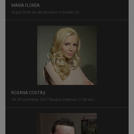
MONOCROM
MARIA FLOREA
Sâmbăta, ora 8.00, TVR3
După 20 de ani de jurnalism a învăţat că ...
TELEJURNAL REGIONAL
ROXANA COSTAȘ
Luni-vineri, ora 17.00
Pe 20 noiembrie 2007 Roxana împlinea 21 de ani ...