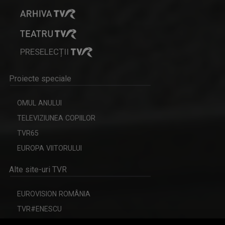
PRESELECȚII
Proiecte speciale
OMUL ANULUI
ÎN PRELUNGIRI
OVIDIU DAMIAN
TELEVIZIUNEA COPIILOR
Emisiunea prezintă actualitatea sportivă, ...
Este specializat în media și psihologie iar ...
TVR65
EUROPA VIITORULUI
Alte site-uri TVR
EUROVISION ROMÂNIA
TVR#ENESCU
CERBUL DE AUR