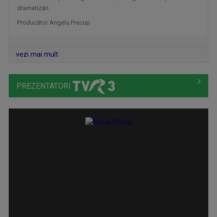
dramatizări.
Producător Angela Precup
vezi mai mult
DRUMUL LUI LEȘE
PREZENTATORI
Sâmbătă, ora 21:00