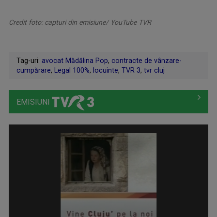
Credit foto: capturi din emisiune/ YouTube TVR
Tag-uri:
avocat Mădălina Pop
,
contracte de vânzare-
cumpărare
,
Legal 100%
,
locuinte
,
TVR 3
,
tvr cluj
EMISIUNI