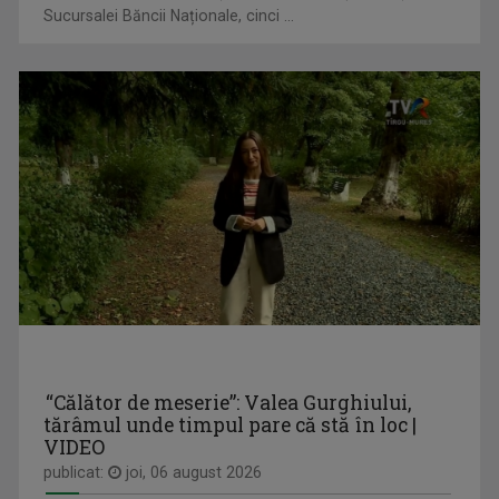
Sucursalei Băncii Naționale, cinci ...
PLAY
EMILIA NICOLAESCU
Bilunar, duminică, ora 12.30 la TVR3 și luni, ...
La TVR3, Emilia Nicolaescu ne aduce poveşti ...
“Călător de meserie”: Valea Gurghiului,
tărâmul unde timpul pare că stă în loc |
VIDEO
SATUL MEU
publicat:
joi, 06 august 2026
FELICIA STOIAN
Sâmbătă, duminică, ora 7.00, la TVR3