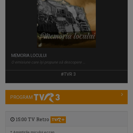
MEMORIA LOCULUI
O emisiune care își propune să descopere ...
#TVR 3
PROGRAM
15:00 TV Retro
* Amintirile micului ecran