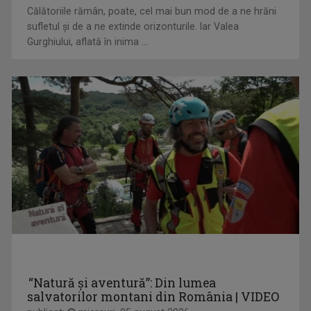
Prezintă „Cântecul de acasă” și „Cântec și ...
Călătoriile rămân, poate, cel mai bun mod de a ne hrăni
sufletul și de a ne extinde orizonturile. Iar Valea
Gurghiului, aflată în inima ...
FORUM ECONOMIC
CORINA-MIHAELA IONUȚ
Luni-vineri, ora 16.00
De peste 15 ani, emisiunea care mi-a adus cele ...
“Natură și aventură”: Din lumea
salvatorilor montani din România | VIDEO