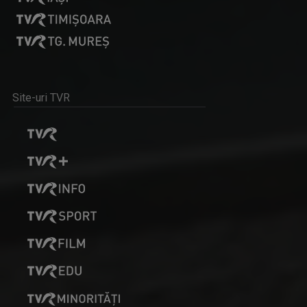
LUMEA DE APROAPE
SIMONA CARAULEANU
Luni-vineri, ora 17.30, la TVR3
Este licenţiată în jurnalism, lucrează în ...
Site-uri TVR
LOCURI, OAMENI ȘI COMORI
LAVINIA DANDOCI
Duminica, ora 11.30, bilunar
Jurnalist TV - Compartiment Minorități TVR ...