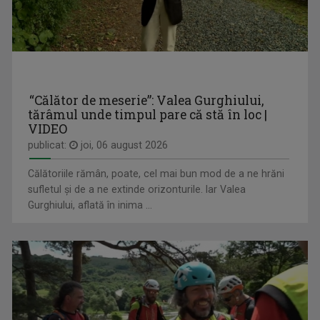
DRUMUL LUI LEȘE
Sâmbătă, ora 21:00
“Călător de meserie”: Valea Gurghiului,
tărâmul unde timpul pare că stă în loc |
VIDEO
publicat:
joi, 06 august 2026
LAURA CONSTANTINESCU
Prezintă emisiunea "Cântec și poveste", ...
Călătoriile rămân, poate, cel mai bun mod de a ne hrăni
sufletul și de a ne extinde orizonturile. Iar Valea
Gurghiului, aflată în inima ...
ÎN PRELUNGIRI
Emisiunea prezintă actualitatea sportivă, ...