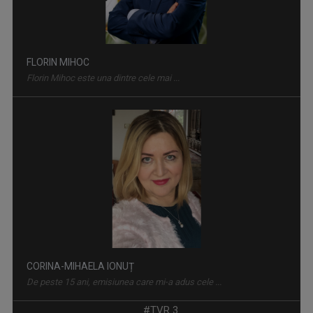
Duminica, ora 11.30, bilunar
FLORIN MIHOC
Florin Mihoc este una dintre cele mai ...
MEMORIA LOCULUI
O emisiune care își propune să descopere ...
CORINA-MIHAELA IONUȚ
De peste 15 ani, emisiunea care mi-a adus cele ...
#TVR 3