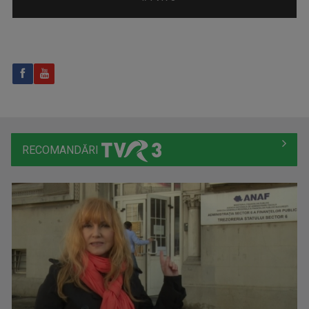
IAȘII MARILOR IUBIRI
Poveşti despre oraşul de odinioară şi cel de ...
RECOMANDĂRI
ANDREI BOROSOVICI
Realizator și prezentator la “Magazin ...
TABLETA DE SĂNĂTATE
Teme medicale de interes și invitați ...