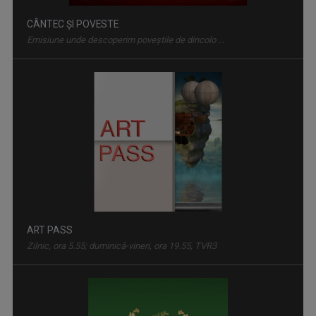
CÂNTEC ȘI POVESTE
Emisiune unde descoperim poveştile de dincolo ...
ART PASS
Zilnic, ora 5.55; duminică-vineri, ora 19.55, TVR3