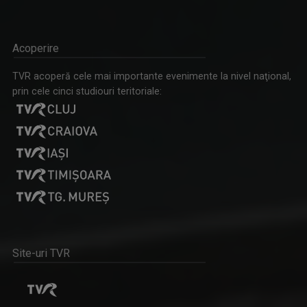
TANIA STAVILĂ-ŢUNAŞ
Prezintă Cult@rt la TVR 3, edițiile realizate ...
Acoperire
TVR acoperă cele mai importante evenimente la nivel naţional,
prin cele cinci studiouri teritoriale:
IDENTITATE BASARABIA
Interviu-portret cu personalități care au ...
FEKETELAKI TIBOR
Jurnalist tv - Compartiment Minorități TVR ...
Site-uri TVR