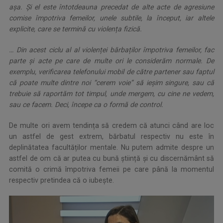
așa. Și el este întotdeauna precedat de alte acte de agresiune
comise împotriva femeilor, unele subtile, la început, iar altele
explicite, care se termină cu violența fizică.
… Din acest ciclu al al violenței bărbaților împotriva femeilor, fac
parte și acte pe care de multe ori le considerăm normale. De
exemplu, verificarea telefonului mobil de către partener sau faptul
că poate multe dintre noi “cerem voie” să ieșim singure, sau că
trebuie să raportăm tot timpul, unde mergem, cu cine ne vedem,
sau ce facem. Deci, începe ca o formă de control.
De multe ori avem tendința să credem că atunci când are loc
un astfel de gest extrem, bărbatul respectiv nu este în
deplinătatea facultăților mentale. Nu putem admite despre un
astfel de om că ar putea cu bună știință și cu discernământ să
comită o crimă împotriva femeii pe care până la momentul
respectiv pretindea că o iubește.