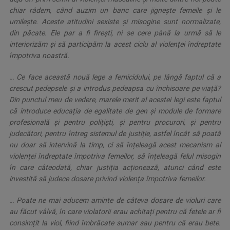
chiar râdem, când auzim un banc care jignește femeile și le
umilește. Aceste atitudini sexiste și misogine sunt normalizate,
din păcate. Ele par a fi firești, ni se cere până la urmă să le
interiorizăm și să participăm la acest ciclu al violenței îndreptate
împotriva noastră.
… Ce face această nouă lege a femicidului, pe lângă faptul că a
crescut pedepsele și a introdus pedeapsa cu închisoare pe viață?
Din punctul meu de vedere, marele merit al acestei legi este faptul
că introduce educația de egalitate de gen și module de formare
profesională și pentru polițiști, și pentru procurori, și pentru
judecători, pentru întreg sistemul de justiție, astfel încât să poată
nu doar să intervină la timp, ci să înțeleagă acest mecanism al
violenței îndreptate împotriva femeilor, să înțeleagă felul misogin
în care câteodată, chiar justiția acționează, atunci când este
investită să judece dosare privind violența împotriva femeilor.
… Poate ne mai aducem aminte de câteva dosare de violuri care
au făcut vâlvă, în care violatorii erau achitați pentru că fetele ar fi
consimțit la viol, fiind îmbrăcate sumar sau pentru că erau bete.