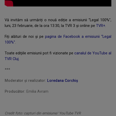
Vă invităm să urmăriți o nouă ediție a emisiunii “Legal 100%”,
luni, 23 februarie, de la ora 13:30, la TVR 3 și online pe
TVR+
.
Fiți alături de noi și pe
pagina de Facebook a emisiunii “Legal
100%”
.
Toate ediţiile emisiunii pot fi vizionate pe
canalul de YouTube al
TVR Cluj
.
***
Moderator şi realizator:
Loredana Corchiş
Producător:
Emilia Avram
Credit foto: capturi din emisiune/ YouTube TVR