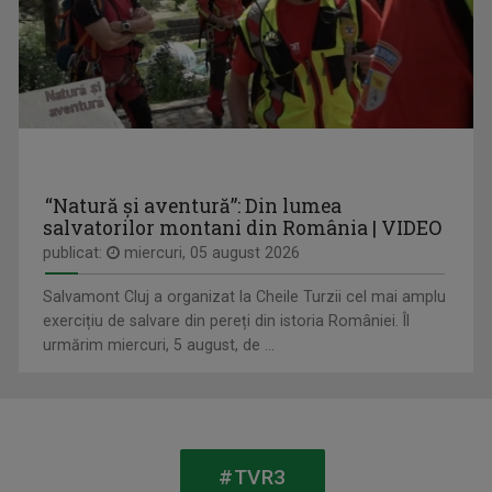
ANGELA PRECUP
Angela Precup este Jurnalist TV Senior în ...
“Natură și aventură”: Din lumea
salvatorilor montani din România | VIDEO
publicat:
miercuri, 05 august 2026
CĂLĂTOR DE MESERIE
Vineri, ora 18:20, la TVR Tg. Mureș; sâmbătă, ...
Salvamont Cluj a organizat la Cheile Turzii cel mai amplu
exercițiu de salvare din pereți din istoria României. Îl
urmărim miercuri, 5 august, de ...
GRIGORE LEŞE
Din 2006, Leşe realizează emisiuni la ...
#TVR3