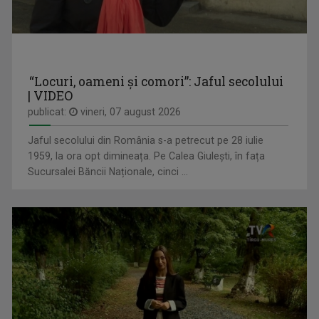
CORALIA IOANA MATEA
Este videojurnalist la studioul regional TVR ...
“Locuri, oameni și comori”: Jaful secolului
| VIDEO
publicat:
vineri, 07 august 2026
Jaful secolului din România s-a petrecut pe 28 iulie
1959, la ora opt dimineața. Pe Calea Giulești, în fața
Sucursalei Băncii Naționale, cinci ...
TOȚI ÎMPREUNĂ
Luni-vineri, ora 11:00
MARGA ANDREESCU
A început să lucreze la TVR Iaşi în 1998 în ...