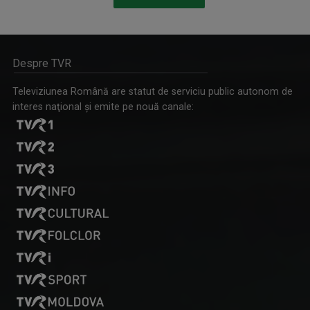
L.EGAL 100%
Despre TVR
Bilunar, luni, ora 13.05 (alternativ cu ...
Televiziunea Română are statut de serviciu public autonom de
interes naţional şi emite pe nouă canale:
SIMONA CARAULEANU
Este licenţiată în jurnalism, lucrează în ...
VEDERE CU OLTENI
O emisiune despre oameni, fapte şi întâmplări ...