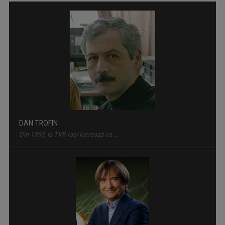
VINE CLUJU' PE LA NOI
Duminică, ora 13.30
DAN TROFIN
Din 1993, la TVR Iaşi lucrează ca ...
LOCURI, OAMENI ȘI COMORI