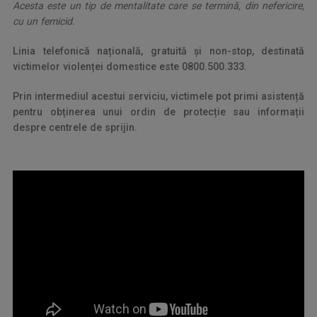
Acesta este un tip de mentalitate care se termină, din nefericire,
cu un femicid.
Linia telefonică națională, gratuită și non-stop, destinată
victimelor violenței domestice este 0800.500.333.
Prin intermediul acestui serviciu, victimele pot primi asistență
pentru obținerea unui ordin de protecție sau informații
despre centrele de sprijin.