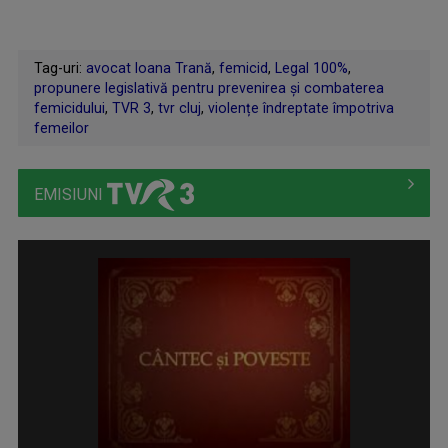
Tag-uri:
avocat Ioana Trană
,
femicid
,
Legal 100%
,
propunere legislativă pentru prevenirea și combaterea
femicidului
,
TVR 3
,
tvr cluj
,
violențe îndreptate împotriva
femeilor
EMISIUNI