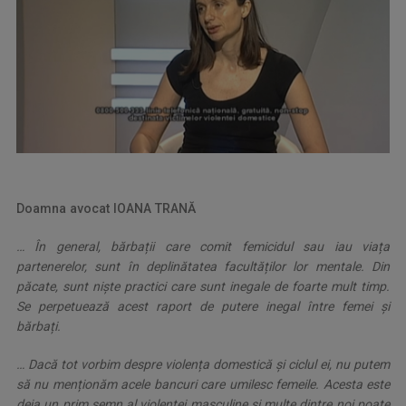
Doamna avocat IOANA TRANĂ
… În general, bărbații care comit femicidul sau iau viața
partenerelor, sunt în deplinătatea facultăților lor mentale. Din
păcate, sunt niște practici care sunt inegale de foarte mult timp.
Se perpetuează acest raport de putere inegal între femei și
bărbați.
… Dacă tot vorbim despre violența domestică și ciclul ei, nu putem
să nu menționăm acele bancuri care umilesc femeile. Acesta este
deja un prim semn al violenței masculine și multe dintre noi poate