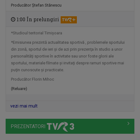
CULT@RT
Producător Ştefan Stănescu
Emisiunea CULT@rt își propune să aducă mai ...
1:00 În prelungiri
*Studioul teritorial Timişoara
*Emisiunea prezintă actualitatea sportivă , problemele sportului
din zonă, sportul de ieri şi de azi prin prezenţa în studio a unor
personalităţi sportive în activitate sau unor foste glorii ale
sportului, materiale filmate şi invitaţi despre ramuri sportive mai
puţin cunoscute şi practicate.
Producător Florin Mihoc
(Reluare)
PIPER PE LIMBĂ
Bilunar, joi, ora 13.05 (alternativ cu ...
vezi mai mult
PREZENTATORI