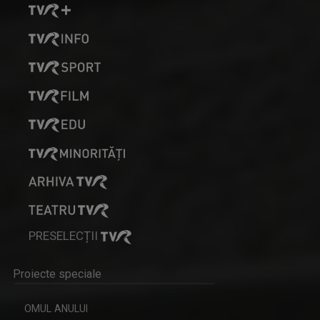
DESCRIPTIO MOLDAVIAE
Reportaj de călătorie & gastronomie
ROBERT UNGUREANU
Robert Ungureanu prezintă "Telejurnal Regional".
PRESELECȚII
ISTORIA NECUNOSCUTĂ
Proiecte speciale
Duminică, ora 11.30, bilunar
OMUL ANULUI