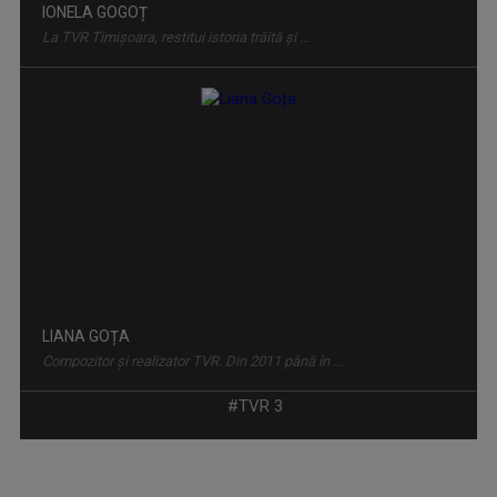
IONELA GOGOȚ
La TVR Timișoara, restitui istoria trăită și ...
VINE CLUJU' PE LA NOI
Duminică, ora 13.30
LIANA GOȚA
Compozitor și realizator TVR. Din 2011 până în ...
#TVR 3