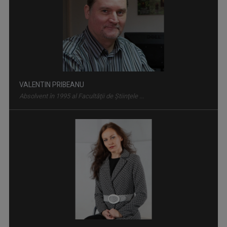
PIPER PE LIMBĂ
Bilunar, joi, ora 13.05 (alternativ cu ...
VALENTIN PRIBEANU
Absolvent în 1995 al Facultăţii de Ştiinţele ...
CULT@RT
Emisiunea CULT@rt își propune să aducă mai ...