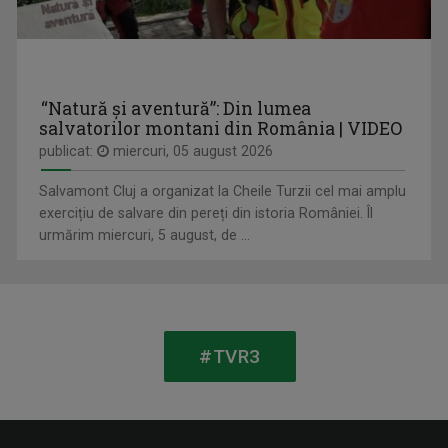
“Natură și aventură”: Din lumea
salvatorilor montani din România | VIDEO
publicat:
miercuri, 05 august 2026
IAȘII MARILOR IUBIRI
Salvamont Cluj a organizat la Cheile Turzii cel mai amplu
Poveşti despre oraşul de odinioară şi cel de ...
exercițiu de salvare din pereți din istoria României. Îl
urmărim miercuri, 5 august, de ...
MARIA FLOREA
După 20 de ani de jurnalism a învăţat că ...
#TVR3