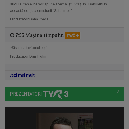
sudul Olteniei ne vor spune specialiștii Stațiunii Dăbuleni în
această ediție a emisiunii "Satul meu".
Producator Dana Preda
7:55 Maşina timpului
*Studioul teritorial Iaşi
Producător Dan Trofin
TABLETA DE SĂNĂTATE
Teme medicale de interes și invitați ...
vezi mai mult
PREZENTATORI