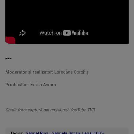
***
Moderator şi realizator:
Loredana Corchiş
Producător:
Emilia Avram
Credit foto: captură din emisiune/ YouTube TVR
Tag-uri:
Gabriel Rusu
,
Gabriela Groza
,
Legal 100%
,