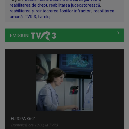
reabilitarea de drept
,
reabilitarea judecătorească
,
reabilitarea şi reintegrarea foştilor infractori
,
reabilitarea
umană
,
TVR 3
,
tvr cluj
EMISIUNI
EUROPA 360°
Duminică, ora 13.00, la TVR3