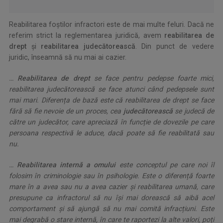
Reabilitarea foştilor infractori este de mai multe feluri. Dacă ne
referim strict la reglementarea juridică, avem
reabilitarea de
drept
și
reabilitarea judecătorească
. Din punct de vedere
juridic, înseamnă să nu mai ai cazier.
…
Reabilitarea de drept
se face pentru pedepse foarte mici,
reabilitarea judecătorească se face atunci când pedepsele sunt
mai mari. Diferența de bază este că reabilitarea de drept se face
fără să fie nevoie de un proces, cea
judecătorească
se judecă de
către un judecător, care apreciază în funcție de dovezile pe care
persoana respectivă le aduce, dacă poate să fie reabilitată sau
nu.
…
Reabilitarea internă a omului
este conceptul pe care noi îl
folosim în criminologie sau în psihologie. Este o diferență foarte
mare în a avea sau nu a avea cazier și reabilitarea umană, care
presupune ca infractorul să nu își mai dorească să aibă acel
comportament și să ajungă să nu mai comită infracțiuni. Este
mai degrabă o stare internă, în care te raportezi la alte valori, poți