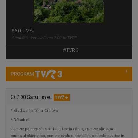
SATUL MEU
Sâmbătă, duminică, ora 7.00, la TVR3
#TVR 3
PROGRAM
7:00 Satul meu
* Studioul teritorial Craiova
* Dăbuleni
SPORT MAXIM
Sâmbătă, ora 15:00, la TVR3. Vineri, ora ...
Cum se plantează cartoful dulce în câmp, cum se altoiește
curmalul chinezesc, cum au evoluat speciile pomicole exotice în