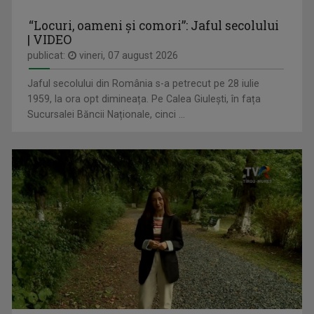
Este licenţiată în jurnalism, lucrează în ...
“Locuri, oameni și comori”: Jaful secolului
| VIDEO
publicat:
vineri, 07 august 2026
Jaful secolului din România s-a petrecut pe 28 iulie
1959, la ora opt dimineața. Pe Calea Giulești, în fața
Sucursalei Băncii Naționale, cinci ...
ISTORIA NECUNOSCUTĂ
Duminică, ora 11.30, bilunar
ANDREI BOROSOVICI
Realizator și prezentator la “Magazin ...