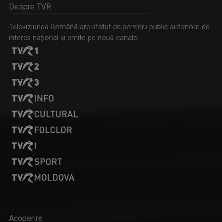
Despre TVR
SCHIȚE URBANE
Vineri, ora 13.05, TVR3
Televiziunea Română are statut de serviciu public autonom de
interes naţional şi emite pe nouă canale:
SERGIU CIOCOIU
Are 14 ani de experienţă în televiziune şi se ...
REGATUL SĂLBATIC
Duminică, ora 17.00
LAURA LUCESCU
Nu împlinise 20 de ani când a început să vadă ...
Acoperire