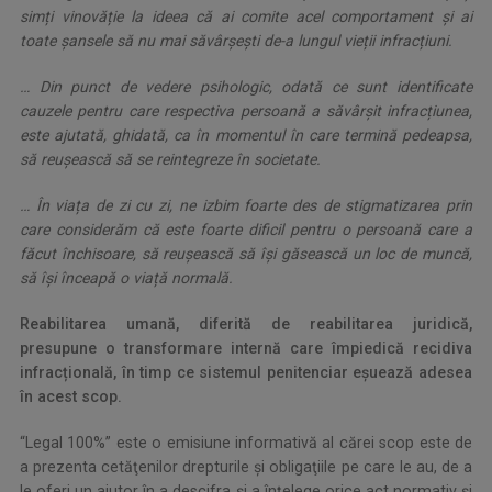
simți vinovăție la ideea că ai comite acel comportament și ai
toate șansele să nu mai săvârșești de-a lungul vieții infracțiuni.
… Din punct de vedere psihologic, odată ce sunt identificate
cauzele pentru care respectiva persoană a săvârșit infracțiunea,
este ajutată, ghidată, ca în momentul în care termină pedeapsa,
să reușească să se reintegreze în societate.
… În viața de zi cu zi, ne izbim foarte des de stigmatizarea prin
care considerăm că este foarte dificil pentru o persoană care a
făcut închisoare, să reușească să își găsească un loc de muncă,
să își înceapă o viață normală.
Reabilitarea umană, diferită de reabilitarea juridică,
presupune o transformare internă care împiedică recidiva
infracțională, în timp ce sistemul penitenciar eșuează adesea
în acest scop.
“Legal 100%” este o emisiune informativă al cărei scop este de
a prezenta cetăţenilor drepturile şi obligaţiile pe care le au, de a
le oferi un ajutor în a descifra și a înțelege orice act normativ şi