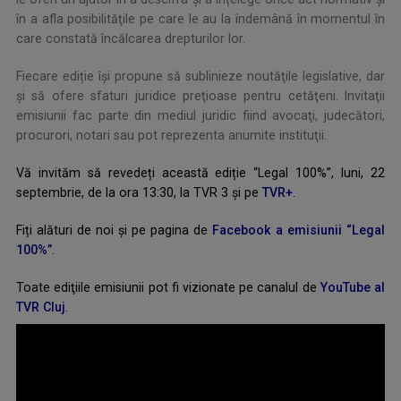
în a afla posibilităţile pe care le au la îndemână în momentul în
care constată încălcarea drepturilor lor.
Fiecare ediție îşi propune să sublinieze noutăţile legislative, dar
şi să ofere sfaturi juridice preţioase pentru cetăţeni. Invitaţii
emisiunii fac parte din mediul juridic fiind avocaţi, judecători,
procurori, notari sau pot reprezenta anumite instituţii.
Vă invităm să revedeți această ediție “Legal 100%”, luni, 22
septembrie, de la ora 13:30, la TVR 3 și pe
TVR+
.
Fiți alături de noi și pe pagina de
Facebook a emisiunii “Legal
100%”
.
Toate ediţiile emisiunii pot fi vizionate pe canalul de
YouTube al
TVR Cluj
.