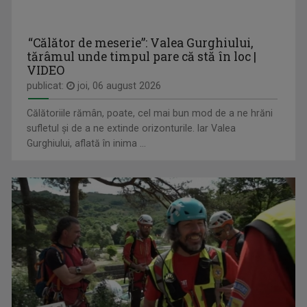
CARAVANA TVR3
“Călător de meserie”: Valea Gurghiului,
Duminică, ora 17.30
tărâmul unde timpul pare că stă în loc |
VIDEO
publicat:
joi, 06 august 2026
PAKAI ENIKO
Jurnalist TV - Compartiment Minorități TVR ...
Călătoriile rămân, poate, cel mai bun mod de a ne hrăni
sufletul și de a ne extinde orizonturile. Iar Valea
Gurghiului, aflată în inima ...
SPIRIT ȘI CREDINȚĂ
Părintele Marius Resceanu și invitații săi ...
FELICIA STOIAN
Prezintă „Cântecul de acasă” și „Cântec și ...