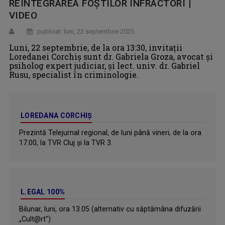
REINTEGRAREA FOŞTILOR INFRACTORI |
VIDEO
publicat: luni, 22 septembrie 2025
Luni, 22 septembrie, de la ora 13:30, invitații
Loredanei Corchiş sunt dr. Gabriela Groza, avocat și
psiholog expert judiciar, și lect. univ. dr. Gabriel
Rusu, specialist în criminologie.
LOREDANA CORCHIȘ
Prezintă Telejurnal regional, de luni până vineri, de la ora
17:00, la TVR Cluj și la TVR 3.
L.EGAL 100%
Bilunar, luni, ora 13.05 (alternativ cu săptămâna difuzării
„Cult@rt")