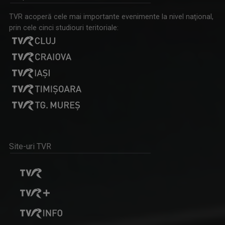
TVR acoperă cele mai importante evenimente la nivel naţional,
prin cele cinci studiouri teritoriale:
LOCURI, OAMENI ȘI COMORI
Duminica, ora 11.30, bilunar
LOREDANA BERNEANU
A absolvit Facultatea de Litere din Craiova ...
Site-uri TVR
ART PASS