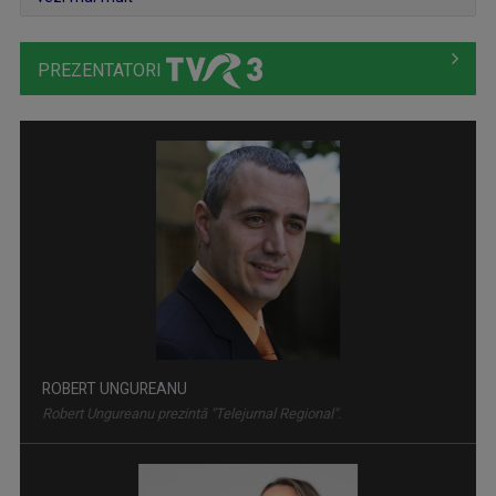
CULT@RT
Emisiunea CULT@rt își propune să aducă mai ...
PREZENTATORI
BIRUITORII
Sâmbătă, ora 8.30, la TVR3.
ROBERT UNGUREANU
Robert Ungureanu prezintă "Telejurnal Regional".