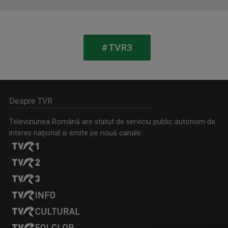
Compozitor și realizator TVR. Din 2011 până în ...
#TVR3
Despre TVR
Televiziunea Română are statut de serviciu public autonom de
ISTORIA NECUNOSCUTĂ
interes naţional şi emite pe nouă canale:
Duminică, ora 11.30, bilunar
SERGIU CIOCOIU
Are 14 ani de experienţă în televiziune şi se ...