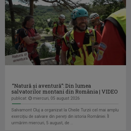
VEDERE CU OLTENI
O emisiune despre oameni, fapte şi întâmplări ...
DAN PĂVĂLOIU
Dan Mihai Pavaloiu este unul dintre cei mai ...
“Natură și aventură”: Din lumea
salvatorilor montani din România | VIDEO
publicat:
miercuri, 05 august 2026
Salvamont Cluj a organizat la Cheile Turzii cel mai amplu
PIPER PE LIMBĂ
exercițiu de salvare din pereți din istoria României. Îl
Bilunar, joi, ora 13.05 (alternativ cu ...
urmărim miercuri, 5 august, de ...
LIANA GOȚA