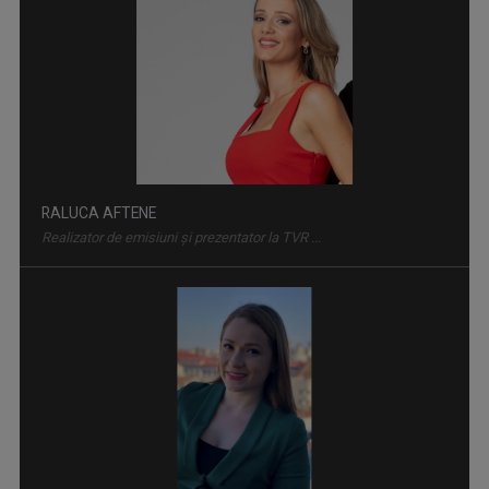
EUROPA 360°
Duminică, ora 13.00, la TVR3
RALUCA AFTENE
Realizator de emisiuni şi prezentator la TVR ...
NUTRIINFO