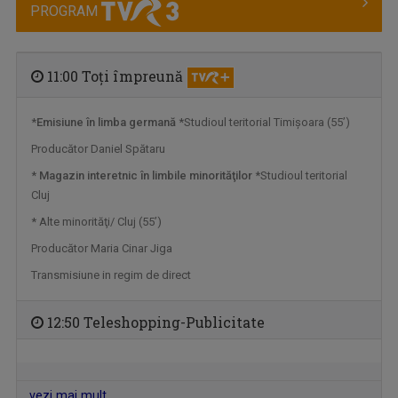
PROGRAM
11:00 Toţi împreună
*
Emisiune în limba germană
*Studioul teritorial Timişoara (55’)
SATUL MEU
Producător Daniel Spătaru
Sâmbătă, duminică, ora 7.00, la TVR3
*
Magazin interetnic în limbile minorităţilor
*Studioul teritorial
Cluj
* Alte minorităţi/ Cluj (55’)
Producător Maria Cinar Jiga
Transmisiune in regim de direct
12:50 Teleshopping-Publicitate
vezi mai mult