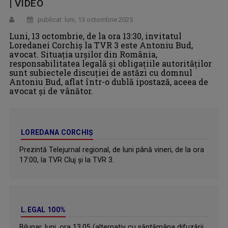
| VIDEO
publicat: luni, 13 octombrie 2025
Luni, 13 octombrie, de la ora 13:30, invitatul
Loredanei Corchiş la TVR 3 este Antoniu Bud,
avocat. Situația urșilor din România,
responsabilitatea legală și obligațiile autorităților
sunt subiectele discuției de astăzi cu domnul
Antoniu Bud, aflat într-o dublă ipostază, aceea de
avocat și de vânător.
LOREDANA CORCHIȘ
Prezintă Telejurnal regional, de luni până vineri, de la ora
17:00, la TVR Cluj și la TVR 3.
L.EGAL 100%
Bilunar, luni, ora 13.05 (alternativ cu săptămâna difuzării