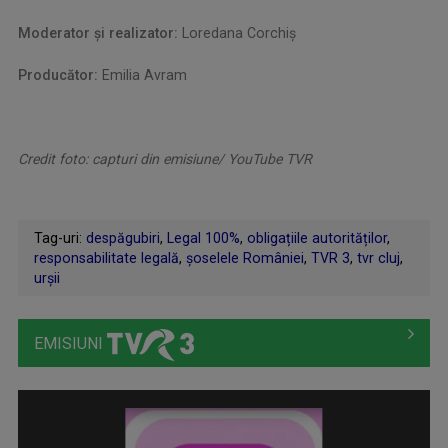
Moderator şi realizator:
Loredana Corchiş
Producător:
Emilia Avram
Credit foto: capturi din emisiune/ YouTube TVR
Tag-uri:
despăgubiri
,
Legal 100%
,
obligațiile autorităților
,
responsabilitate legală
,
şoselele României
,
TVR 3
,
tvr cluj
,
urşii
EMISIUNI