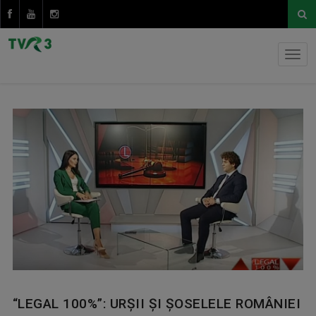
“LEGAL 100%”: URŞII ŞI ŞOSELELE ROMÂNIEI