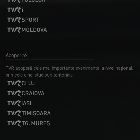
ARENA
Marți, ora 13.05
FELICIA STOIAN
Prezintă „Cântecul de acasă” și „Cântec și ...
Acoperire
TVR acoperă cele mai importante evenimente la nivel naţional,
prin cele cinci studiouri teritoriale:
EDUCAȚIE 9
Miercuri, ora 13:05, la TVR3 și luni, ora ...
LACRIMA BALINT-BLOJ