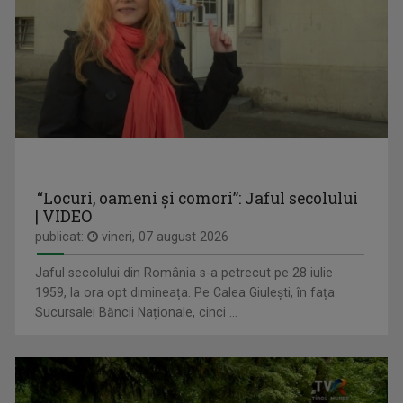
MEMORIA LOCULUI
O emisiune care își propune să descopere ...
ROXANA COSTAȘ
Pe 20 noiembrie 2007 Roxana împlinea 21 de ani ...
“Locuri, oameni și comori”: Jaful secolului
| VIDEO
publicat:
vineri, 07 august 2026
Jaful secolului din România s-a petrecut pe 28 iulie
1959, la ora opt dimineața. Pe Calea Giulești, în fața
Sucursalei Băncii Naționale, cinci ...
SCHIȚE URBANE
Vineri, ora 13.05, TVR3