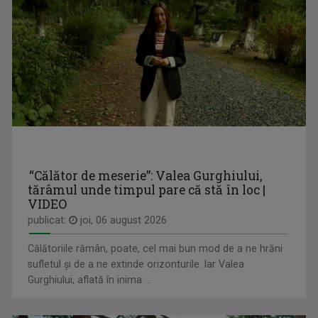
VALENTIN PRIBEANU
Absolvent în 1995 al Facultăţii de Ştiinţele ...
“Călător de meserie”: Valea Gurghiului,
CÂNTEC ȘI POVESTE
tărâmul unde timpul pare că stă în loc |
Emisiune unde descoperim poveştile de dincolo ...
VIDEO
publicat:
joi, 06 august 2026
VASILE HOTEA-FERNEZAN
Face parte din echipa TVR Cluj din 2000. ...
Călătoriile rămân, poate, cel mai bun mod de a ne hrăni
sufletul și de a ne extinde orizonturile. Iar Valea
Gurghiului, aflată în inima ...