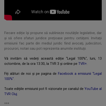
Fiecare ediție îşi propune să sublinieze noutăţile legislative, dar
şi să ofere sfaturi juridice preţioase pentru cetăţeni. Invitaţii
emisiunii fac parte din mediul juridic fiind avocaţi, judecători,
procurori, notari sau pot reprezenta anumite instituţii.
Vă invităm să vedeți această ediție “Legal 100%”, luni, 13
octombrie, de la ora 13:30, la TVR 3 și online pe
TVR+
.
Fiți alături de noi și pe pagina de
Facebook a emisiunii “Legal
100%”
.
Toate ediţiile emisiunii pot fi vizionate pe canalul de
YouTube al
TVR Cluj
.
***