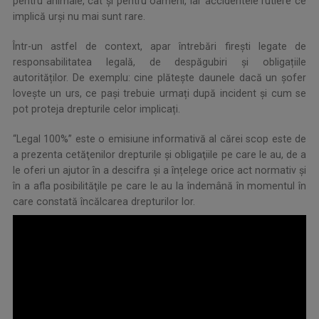
pentru animale, cât și pentru oameni, iar accidentele rutiere ce
implică urși nu mai sunt rare.
Într-un astfel de context, apar întrebări firești legate de
responsabilitatea legală, de despăgubiri și obligațiile
autorităților. De exemplu: cine plătește daunele dacă un șofer
lovește un urs, ce pași trebuie urmați după incident și cum se
pot proteja drepturile celor implicați.
“Legal 100%” este o emisiune informativă al cărei scop este de
a prezenta cetăţenilor drepturile şi obligaţiile pe care le au, de a
le oferi un ajutor în a descifra și a înțelege orice act normativ şi
în a afla posibilităţile pe care le au la îndemână în momentul în
care constată încălcarea drepturilor lor.