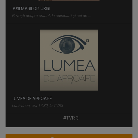
IAȘII MARILOR IUBIRI
Poveşti despre oraşul de odinioară şi cel de ...
LUMEA DE APROAPE
Luni-vineri, ora 17.30, la TVR3
#TVR 3