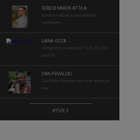
Sâmbătă, ora ...
SEBESI KAREN ATTILA
Karen a realizat şi realizează în
ART PASS
continuare ...
Zilnic, ora 5.55; duminică-vineri, ora
19.55, TVR3
LIANA GOȚA
Compozitor și realizator TVR. Din 2011
LOCURI, OAMENI ȘI COMORI
până în ...
Duminica, ora 11.30, bilunar
DAN PĂVĂLOIU
Dan Mihai Pavaloiu este unul dintre cei
MEMORIA TIPARULUI
mai ...
Zilnic, ora 21.50, TVR3
LAURA LUCESCU
#TVR 3
Nu împlinise 20 de ani când a început să
TRANSPARENȚE
vadă ...
Sâmbătă, ora 12.00
GRIGORE LEŞE