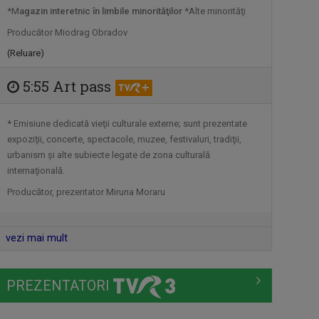
Sâmbătă, ora 8.30, la TVR3.
*M
agazin interetnic în limbile minorităţilor
*Alte minorităţi
Producător Miodrag Obradov
(Reluare)
IAȘII MARILOR IUBIRI
Poveşti despre oraşul de odinioară şi cel
5:55 Art pass
de ...
* Emisiune dedicată vieţii culturale externe; sunt prezentate
TABLETA DE SĂNĂTATE
expoziţii, concerte, spectacole, muzee, festivaluri, tradiţii,
Teme medicale de interes și invitați ...
urbanism şi alte subiecte legate de zona culturală
internaţională.
Producător, prezentator Miruna Moraru
SELFIE
Sâmbătă, ora 13.00
vezi mai mult
PREZENTATORI
DRUMURI APROAPE
Joi, ora 20:30, la TVR Timișoara.