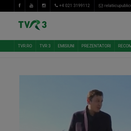
+4 021 3199112
relatiicupublic
TVR.RO
TVR 3
EMISIUNI
PREZENTATORI
RECO