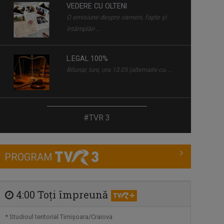
VEDERE CU OLTENI
O emisiune despre oameni, fapte şi
întâmplări ...
L.EGAL 100%
Bilunar, luni, ora 13.05 (alternativ cu ...
SCHIȚE URBANE
#TVR 3
Vineri, ora 13.05, TVR3
PROGRAM
MONOCROM
Sâmbăta, ora 8.00, TVR3
4:00 Toţi împreună
BIRUITORII
* Studioul teritorial Timişoara/Craiova