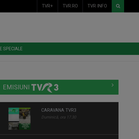
TVR+
TVR.RO
TVR INFO
E SPECIALE
EMISIUNI
CARAVANA TVR3
Duminică, ora 17.30