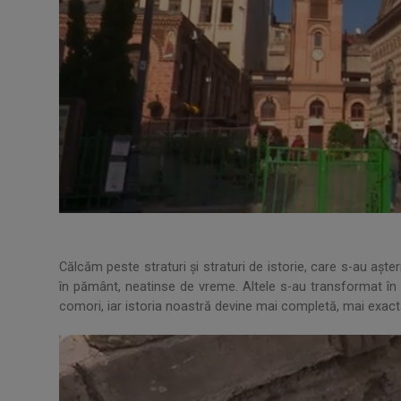
Călcăm peste straturi și straturi de istorie, care s-au aște
în pământ, neatinse de vreme. Altele s-au transformat în p
comori, iar istoria noastră devine mai completă, mai exac