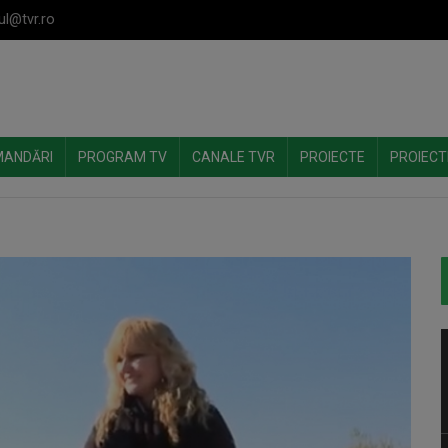
ul@tvr.ro
MANDĂRI
PROGRAM TV
CANALE TVR
PROIECTE
PROIECT