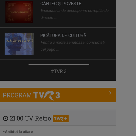
CÂNTEC ȘI POVESTE
Emisiune unde descoperim poveştile de
dincolo ...
PICĂTURA DE CULTURĂ
Pentru o minte sănătoasă, consumaţi
cel puţin ...
VEDERE CU OLTENI
#TVR 3
O emisiune despre oameni, fapte şi
întâmplări ...
PROGRAM
ART PASS
Zilnic, ora 5.55; duminică-vineri, ora
19.55, TVR3
21:00 TV Retro
EDUCAȚIE 9
*Antidot la uitare