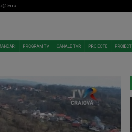
ul@tvr.ro
MANDĂRI
PROGRAM TV
CANALE TVR
PROIECTE
PROIECT