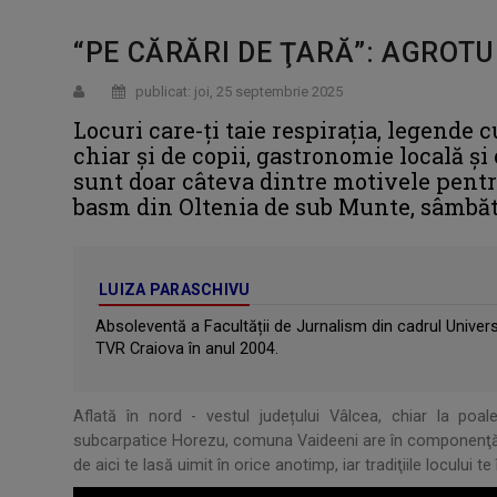
“PE CĂRĂRI DE ŢARĂ”: AGROTUR
publicat: joi, 25 septembrie 2025
Locuri care-ți taie respirația, legende 
chiar și de copii, gastronomie locală ș
sunt doar câteva dintre motivele pentr
basm din Oltenia de sub Munte, sâmbătă,
LUIZA PARASCHIVU
Absoleventă a Facultății de Jurnalism din cadrul Universi
TVR Craiova în anul 2004.
Aflată în nord - vestul județului Vâlcea, chiar la poal
subcarpatice Horezu, comuna Vaideeni are în componenţă sa
de aici te lasă uimit în orice anotimp, iar tradiţiile locului t