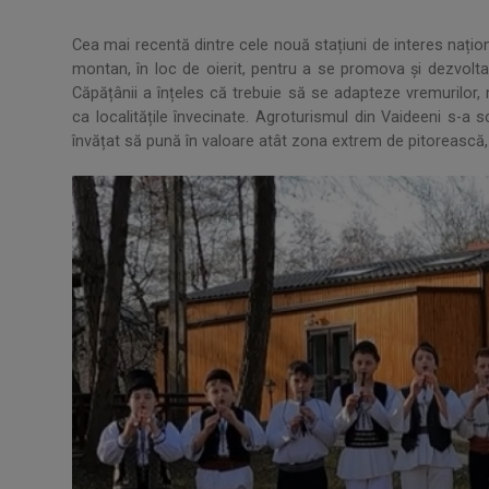
Cea mai recentă dintre cele nouă stațiuni de interes națion
montan, în loc de oierit, pentru a se promova și dezvolt
Căpățânii a înțeles că trebuie să se adapteze vremurilor, m
ca localitățile învecinate. Agroturismul din Vaideeni s-a schi
învățat să pună în valoare atât zona extrem de pitorească, 