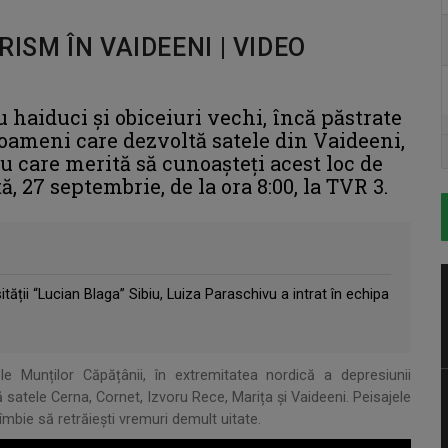
ISM ÎN VAIDEENI | VIDEO
cu haiduci și obiceiuri vechi, încă păstrate
i oameni care dezvoltă satele din Vaideeni,
u care merită să cunoașteți acest loc de
 27 septembrie, de la ora 8:00, la TVR 3.
tății “Lucian Blaga” Sibiu, Luiza Paraschivu a intrat în echipa
ele Munților Căpățânii, în extremitatea nordică a depresiunii
tele Cerna, Cornet, Izvoru Rece, Marița și Vaideeni. Peisajele
e îmbie să retrăieşti vremuri demult uitate.