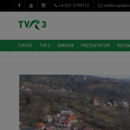
+4 021 3199112
relatiicupublic
TVR.RO
TVR 3
EMISIUNI
PREZENTATORI
RECO