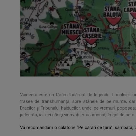
Vaideeni este un tărâm încărcat de legende. Localnicii o
trasee de transhumanţă, spre stânele de pe munte, dar 
Dracilor și Tribunalul haiducilor, unde, pe vremuri, poposeau 
judecata, iar cei găsiţi vinovaţi erau aruncaţi în gol de pe o
Vă recomandăm o călătorie “Pe cărări de țară”, sâmbătă, 27