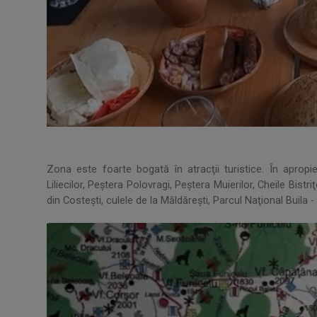
Zona este foarte bogată în atracţii turistice. În apropi
Liliecilor, Peştera Polovragi, Peştera Muierilor, Cheile Bistriţ
din Costeşti, culele de la Măldăreşti, Parcul Naţional Buila - 