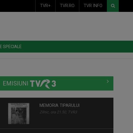
TVR+
TVR.RO
TVR INFO
E SPECIALE
EMISIUNI
MEMORIA TIPARULUI
Zilnic, ora 21.50, TVR3