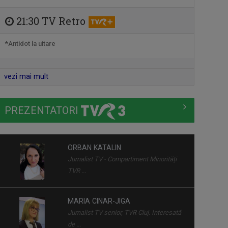
Miercuri, ora 13:05, la TVR3 și luni, ora ...
21:30 TV Retro
*Antidot la uitare
DRUMUL LUI LEȘE
Sâmbătă, ora 21:00
vezi mai mult
CARAVANA TVR3
PREZENTATORI
Duminică, ora 17.30
ORBAN KATALIN
ÎN PRELUNGIRI
Jurnalist TV - Compartiment Minorități
Emisiunea prezintă actualitatea sportivă,
TVR ...
...
MARIA CINAR-JIGA
DIMINEȚI PERFECTE
Jurnalist TV senior, TVR Cluj. Interesată
Emisiune matinală, de luni până vineri,
de ...