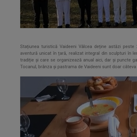
Stațiunea turistică Vaideeni Vâlcea deține astăzi peste
aventură unicat în țară, realizat integral din sculpturi în 
tradiție și care se organizează anual aici, dar și punct
Tocanul, brânza și pastrama de Vaideeni sunt doar câteva di