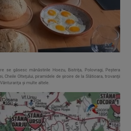
ere se găsesc mănăstirile Hoezu, Bistriţa, Polovragi, Peştera
ei, Cheile Olteţului, piramidele de şiroire de la Slătioara, trovanţii
Vânturariţa şi multe altele.