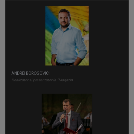
NUTRIINFO
Vineri, ora 18:20, la TVR Tg. Mureș; sâmbătă, ...
ANDREI BOROSOVICI
Realizator și prezentator la “Magazin ...
SPORT MAXIM
Sâmbătă, ora 15:00, la TVR3. Vineri, ora ...