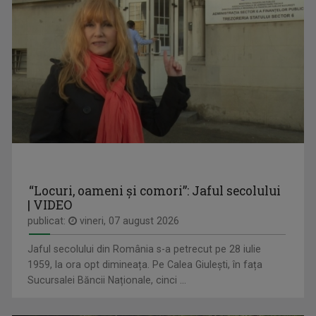
EUROPA 360°
Duminică, ora 13.00, la TVR3
COSMIN JITARIUC
Prin adrenalina transmisiunilor în direct din ...
“Locuri, oameni și comori”: Jaful secolului
| VIDEO
DRUMUL LUI LEȘE
publicat:
vineri, 07 august 2026
Sâmbătă, ora 21:00
Jaful secolului din România s-a petrecut pe 28 iulie
1959, la ora opt dimineața. Pe Calea Giulești, în fața
Sucursalei Băncii Naționale, cinci ...