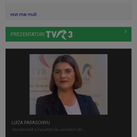
vezi mai mult
PREZENTATORI
LUMEA DE APROAPE
Luni-vineri, ora 17.30, la TVR3
LUIZA PARASCHIVU
Absoleventă a Facultății de Jurnalism din ...