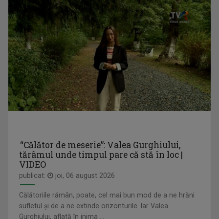
ALEXANDRU PUGNA
Realizatorul emisiunii ”Cântec și poveste” de ...
DESCRIPTIO MOLDAVIAE
Reportaj de călătorie & gastronomie
“Călător de meserie”: Valea Gurghiului,
tărâmul unde timpul pare că stă în loc |
VIDEO
publicat:
joi, 06 august 2026
DAN TROFIN
Din 1993, la TVR Iaşi lucrează ca ...
Călătoriile rămân, poate, cel mai bun mod de a ne hrăni
sufletul și de a ne extinde orizonturile. Iar Valea
CULT@RT
Gurghiului, aflată în inima ...