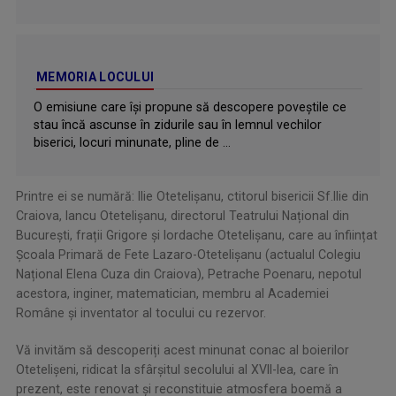
MEMORIA LOCULUI
O emisiune care își propune să descopere poveştile ce
stau încă ascunse în zidurile sau în lemnul vechilor
biserici, locuri minunate, pline de ...
Printre ei se numără: Ilie Otetelișanu, ctitorul bisericii Sf.Ilie din
Craiova, Iancu Otetelișanu, directorul Teatrului Național din
București, frații Grigore și Iordache Otetelișanu, care au înființat
Școala Primară de Fete Lazaro-Otetelișanu (actualul Colegiu
Național Elena Cuza din Craiova), Petrache Poenaru, nepotul
acestora, inginer, matematician, membru al Academiei
Române și inventator al tocului cu rezervor.
Vă invităm să descoperiți acest minunat conac al boierilor
Otetelișeni, ridicat la sfârșitul secolului al XVII-lea, care în
prezent, este renovat și reconstituie atmosfera boemă a