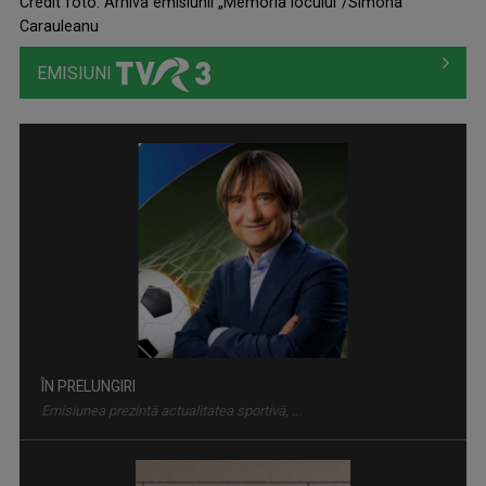
Credit foto: Arhiva emisiunii „Memoria locului”/Simona
Carauleanu
EMISIUNI
ÎN PRELUNGIRI
Emisiunea prezintă actualitatea sportivă, ...