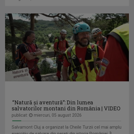
Emisiunea CULT@rt își propune să aducă mai ...
LAURA CONSTANTINESCU
Prezintă emisiunea "Cântec și poveste", ...
CĂLĂTOR DE MESERIE
Vineri, ora 18:20, la TVR Tg. Mureș; sâmbătă, ...
“Natură și aventură”: Din lumea
salvatorilor montani din România | VIDEO
publicat:
miercuri, 05 august 2026
Salvamont Cluj a organizat la Cheile Turzii cel mai amplu
exercițiu de salvare din pereți din istoria României. Îl