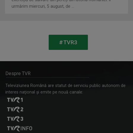
urmărim miercuri, 5 august, de ...
VERONICA MIHOC
De peste 10 ani, Veronica Mihoc vă face poftă ...
FORUM ECONOMIC
#TVR3
Luni-vineri, ora 16.00
Despre TVR
Televiziunea Română are statut de serviciu public autonom de
interes naţional şi emite pe nouă canale:
SEBESI KAREN ATTILA
Karen a realizat şi realizează în continuare ...
IAȘII MARILOR IUBIRI
Poveşti despre oraşul de odinioară şi cel de ...