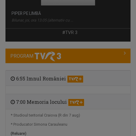
PIPER PE LIMBĂ
Bilunar, joi, ora 13.05 (alternativ cu ...
#TVR 3
PROGRAM
6:55 Imnul României
7:00 Memoria locului
TOȚI ÎMPREUNĂ
Luni-vineri, ora 11:00
* Studioul teritorial Craiova (R din 7 aug)
* Producator Simona Carauleanu
(Reluare)