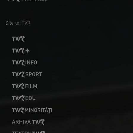
DAN PĂVĂLOIU
Dan Mihai Pavaloiu este unul dintre cei mai ...
Site-uri TVR
IDENTITATE BASARABIA
Interviu-portret cu personalități care au ...
MARIA CINAR-JIGA
Jurnalist TV senior, TVR Cluj. Interesată de ...
REGATUL SĂLBATIC
Duminică, ora 17.00