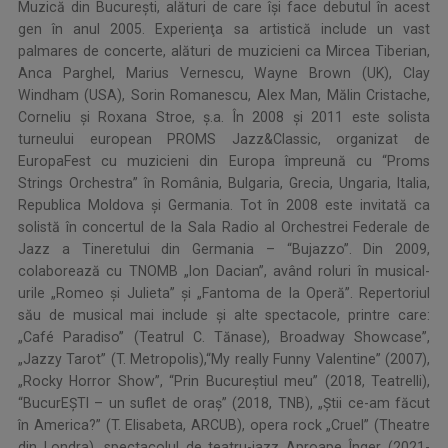
Muzică din Bucureşti, alături de care îşi face debutul în acest
gen în anul 2005. Experienţa sa artistică include un vast
palmares de concerte, alături de muzicieni ca Mircea Tiberian,
Anca Parghel, Marius Vernescu, Wayne Brown (UK), Clay
Windham (USA), Sorin Romanescu, Alex Man, Mălin Cristache,
Corneliu şi Roxana Stroe, ș.a. În 2008 și 2011 este solista
turneului european PROMS Jazz&Classic, organizat de
EuropaFest cu muzicieni din Europa împreună cu “Proms
Strings Orchestra” în România, Bulgaria, Grecia, Ungaria, Italia,
Republica Moldova şi Germania. Tot în 2008 este invitată ca
solistă în concertul de la Sala Radio al Orchestrei Federale de
Jazz a Tineretului din Germania – “Bujazzo”. Din 2009,
colaborează cu TNOMB „Ion Dacian”, având roluri în musical-
urile „Romeo și Julieta” și „Fantoma de la Operă”. Repertoriul
său de musical mai include şi alte spectacole, printre care:
„Café Paradiso” (Teatrul C. Tănase), Broadway Showcase”,
„Jazzy Tarot” (T. Metropolis),“My really Funny Valentine” (2007),
„Rocky Horror Show”, “Prin Bucureştiul meu” (2018, Teatrelli),
“BucurEŞTI – un suflet de oraș” (2018, TNB), „Ştii ce-am făcut
în America?” (T. Elisabeta, ARCUB), opera rock „Cruel” (Theatre
din Londra), spectacolul de teatru-jazz Aproape Înger (2021-