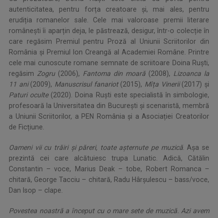
autenticitatea, pentru forța creatoare și, mai ales, pentru
erudiția romanelor sale. Cele mai valoroase premii literare
românești îi aparțin deja, le păstrează, desigur, într-o colecție în
care regăsim Premiul pentru Proză al Uniunii Scriitorilor din
România și Premiul Ion Creangă al Academiei Române. Printre
cele mai cunoscute romane semnate de scriitoare Doina Ruști,
regăsim
Zogru
(2006),
Fantoma din moară
(2008),
Lizoanca la
11 ani
(2009),
Manuscrisul fanariot
(2015),
Mîța Vinerii
(2017) și
Paturi oculte
(2020). Doina Ruști este specialistă în simbologie,
profesoară la Universitatea din București și scenaristă, membră
a Uniunii Scriitorilor, a PEN România și a Asociației Creatorilor
de Ficțiune.
Oameni vii cu trăiri şi păreri, toate aşternute pe muzică
. Așa se
prezintă cei care alcătuiesc trupa Lunatic. Adică, Cătălin
Constantin – voce, Marius Deak – tobe, Robert Romanca –
chitară, George Tacciu – chitară, Radu Hârşulescu – bass/voce,
Dan Isop – clape.
Povestea noastră a început cu o mare sete de muzică. Azi avem