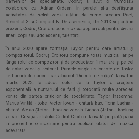
oamenilor de specialitate. Codruț a avut o frumoasă
colaborare cu Adrian Ordean. În paralel și-a desfășurat
activitatea de solist vocal alături de nume precum Pact,
Schimbul 3 si Compact B. De asemenea, din 2013 și până în
prezent, Codruț Croitoru scrie muzica pop și rock pentru diversi
tineri, copii sau adolescenti, talentati,
În anul 2020 apare formația Taylor, pentru care artistul și
compozitorul, Codruț Croitoru compune toată muzica, iar pe
lângă rolul de compozitor și de producător, îl mai are și pe cel
de solist vocal și chitarist. Primele single-uri lansate de Taylor
se bucură de succes, iar albumul "Dincolo de măști", lansat în
martie 2022, le aduce celor de la Taylor o creștere
exponențială a numărului de fani și totodată multe aprecieri
venite din partea criticilor de specialitate. Taylor înseamnă:
Marius Vintilă - tobe, Victor Iovan - chitară bas, Florin Laghia -
chitară, Alexia Ștefan - backing vocals, Bianca Ștefan - backing
vocals. Creația artistului Codruț Croitoru lansată pe piață până
în prezent e o încântare pentru publicul iubitor de muzică
adevărată.