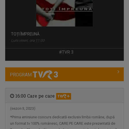
TOȚI ÎMPREUNĂ
Luni-vineri, ora 11:00
#TVR 3
PROGRAM
16:00 Care pe care
(sezon II, 2023)
*Prima emisiune concurs dedicată exclusiv limbii române, după
LOCURI, OAMENI ȘI COMORI
un format tv 100% românesc, CARE PE CARE este prezentată de
Duminica, ora 11.30, bilunar