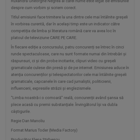
Ruxandra Gheorghe Negrea al cărei nume este legat de emisiunile
despre cum vorbim și scriem corect.
Titlul emisiunii face trimitere la una dintre cele mai întâlnite greșeli
în vorbirea curentă, dar în același timp este un indicator către
competiția de limba și literatura română care va avea loc în
platoul de televiziune CARE PE CARE.
În fiecare ediție a concursului, patru concurenți se întrec în cinci
runde spectaculoase, care nu sunt formate numai din întrebări și
răspunsuri, ci și din probe incitante, clipuri video cu greșeli
gramaticale culese din presă și de pe internet. Emisiunea aduce în
atenţia concurenților și telespectatorilor cele mai întâlnite greșeli
SELFIE
gramaticale, capcanele în care cad jurnaliștii, politicienii,
Sâmbătă, ora 13.00
influencerii, expresiile străzii și englezismele.
"Limba noastră-i o comoară" reală, concurenții având şansa să
plece acasă cu premii substanţiale. Învingătorul își va dubla
câștigurile.
Regie Dan Manoliu
Format Marius Toder (Media Factory)
Producător Elena Stirbescu