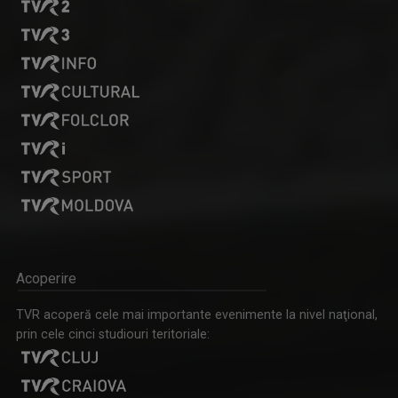
Face parte din echipa TVR Cluj din 2000. ...
DRUMURI APROAPE
Joi, ora 20:30, la TVR Timișoara. Sâmbătă, ora ...
SPITZER JUDIT
Jurnalist TV - Compartiment Minorități TVR ...
Acoperire
TVR acoperă cele mai importante evenimente la nivel naţional,
prin cele cinci studiouri teritoriale: