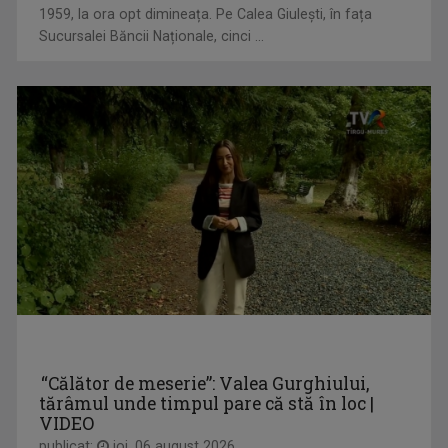
1959, la ora opt dimineața. Pe Calea Giulești, în fața
Sucursalei Băncii Naționale, cinci ...
PLAY
Bilunar, duminică, ora 12.30 la TVR3 și luni, ...
ALEXANDRU PUGNA
Realizatorul emisiunii ”Cântec și poveste” de ...
VEDERE CU OLTENI
O emisiune despre oameni, fapte şi întâmplări ...
“Călător de meserie”: Valea Gurghiului,
tărâmul unde timpul pare că stă în loc |
VIDEO
publicat:
joi, 06 august 2026