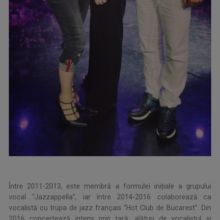
Între 2011-2013, este membră a formulei inițiale a grupului
vocal “Jazzappella”, iar între 2014-2016 colaborează ca
vocalistă cu trupa de jazz français “Hot Club de Bucarest”. Din
2016 concertează intens prin ţară, alături de vocalistul şi