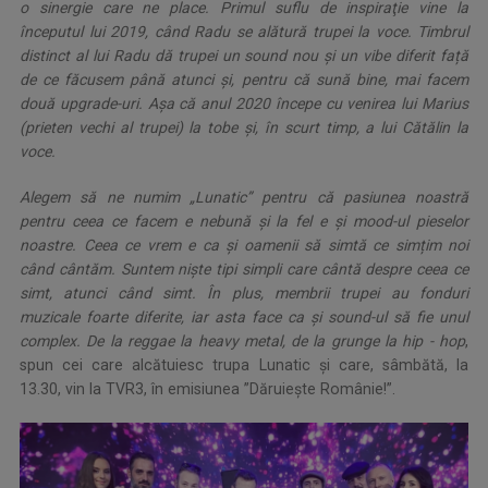
o sinergie care ne place. Primul suflu de inspiraţie vine la
începutul lui 2019, când Radu se alătură trupei la voce. Timbrul
distinct al lui Radu dă trupei un sound nou și un vibe diferit față
de ce făcusem până atunci și, pentru că sună bine, mai facem
două upgrade-uri. Așa că anul 2020 începe cu venirea lui Marius
(prieten vechi al trupei) la tobe şi, în scurt timp, a lui Cătălin la
voce.
Alegem să ne numim „Lunatic” pentru că pasiunea noastră
pentru ceea ce facem e nebună și la fel e și mood-ul pieselor
noastre. Ceea ce vrem e ca și oamenii să simtă ce simțim noi
când cântăm. Suntem niște tipi simpli care cântă despre ceea ce
simt, atunci când simt. În plus, membrii trupei au fonduri
muzicale foarte diferite, iar asta face ca și sound-ul să fie unul
complex. De la reggae la heavy metal, de la grunge la hip - hop
,
spun cei care alcătuiesc trupa Lunatic și care, sâmbătă, la
13.30, vin la TVR3, în emisiunea ”Dăruiește Românie!”.