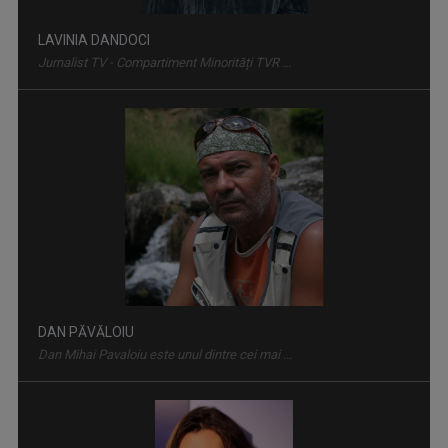
LAVINIA DANDOCI
Jurnalist TV - Compartiment Minorități TVR ...
MEMORIA LOCULUI
O emisiune care își propune să descopere ...
DAN PĂVĂLOIU
Dan Mihai Pavaloiu este unul dintre cei mai ...