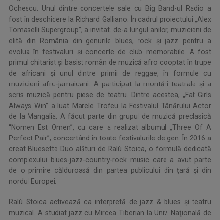
Ochescu. Unul dintre concertele sale cu Big Band-ul Radio a
fost în deschidere la Richard Galliano. În cadrul proiectului „Alex
Tomaselli Supergroup”, a invitat, de-a lungul anilor, muzicieni de
elită din România din genurile blues, rock și jazz pentru a
evolua în festivaluri și concerte de club memorabile. A fost
primul chitarist și basist român de muzică afro cooptat în trupe
de africani și unul dintre primii de reggae, în formule cu
muzicieni afro-jamaicani. A participat la montări teatrale și a
scris muzică pentru piese de teatru. Dintre acestea, „Fat Girls
Always Win” a luat Marele Trofeu la Festivalul Tânărului Actor
de la Mangalia. A făcut parte din grupul de muzică preclasică
“Nomen Est Omen”, cu care a realizat albumul „Three Of A
Perfect Pair”, concertând în toate festivalurile de gen. În 2016 a
creat Bluesette Duo alături de Ralù Stoica, o formulă dedicată
complexului blues-jazz-country-rock music care a avut parte
de o primire călduroasă din partea publicului din țară și din
nordul Europei.
Ralù Stoica activează ca interpretă de jazz & blues şi teatru
muzical. A studiat jazz cu Mircea Tiberian la Univ. Naţională de