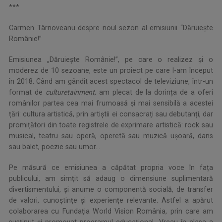
***
Carmen Târnoveanu despre noul sezon al emisiunii “Dăruiește
Românie!”
Emisiunea „Dăruiește Românie!”, pe care o realizez și o
moderez de 10 sezoane, este un proiect pe care l-am început
în 2018. Când am gândit acest spectacol de televiziune, într-un
format de
culturetainment
, am plecat de la dorința de a oferi
românilor partea cea mai frumoasă și mai sensibilă a acestei
țări: cultura artistică, prin artiștii ei consacrați sau debutanți, dar
promițători din toate registrele de exprimare artistică: rock sau
musical, teatru sau operă, operetă sau muzică ușoară, dans
sau balet, poezie sau umor...
Pe măsură ce emisiunea a căpătat propria voce în fața
publicului, am simțit să adaug o dimensiune suplimentară
divertismentului, și anume o componentă socială, de transfer
de valori, cunoștințe și experiențe relevante. Astfel a apărut
colaborarea cu Fundația World Vision România, prin care am
susținut și promovat programul educațional „Vreau în clasa a