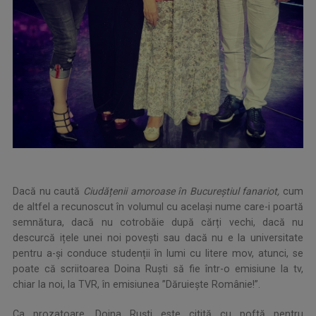
Dacă nu caută
Ciudățenii amoroase în Bucureștiul fanariot,
cum
de altfel a recunoscut în volumul cu același nume care-i poartă
semnătura, dacă nu cotrobăie după cărți vechi, dacă nu
descurcă ițele unei noi povești sau dacă nu e la universitate
pentru a-și conduce studenții în lumi cu litere mov, atunci, se
poate că scriitoarea Doina Ruști să fie într-o emisiune la tv,
chiar la noi, la TVR, în emisiunea ”Dăruiește Românie!”.
Ca prozatoare, Doina Ruști este citită cu poftă pentru