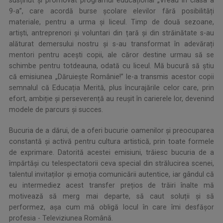
9-a”, care acordă burse școlare elevilor fără posibilități
materiale, pentru a urma și liceul. Timp de două sezoane,
artiști, antreprenori și voluntari din țară și din străinătate s-au
alăturat demersului nostru și s-au transformat în adevărați
mentori pentru acești copii, ale căror destine urmau să se
schimbe pentru totdeauna, odată cu liceul. Mă bucură să știu
că emisiunea „Dăruiește Românie!” le-a transmis acestor copii
semnalul că Educația Merită, plus încurajările celor care, prin
efort, ambiție și perseverență au reușit în carierele lor, devenind
modele de parcurs și succes.
Bucuria de a dărui, de a oferi bucurie oamenilor și preocuparea
constantă și activă pentru cultura artistică, prin toate formele
de exprimare. Datorită acestei emisiuni, trăiesc bucuria de a
împărtăși cu telespectatorii ceva special din strălucirea scenei,
talentul invitaților și emoția comunicării autentice, iar gândul că
eu intermediez acest transfer prețios de trăiri înalte mă
motivează să merg mai departe, să caut soluții și să
performez, așa cum mă obligă locul în care îmi desfășor
profesia - Televiziunea Română.