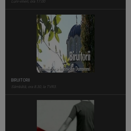
Luni-vineri, ora 17.00
BIRUITORII
Sâmbătă, ora 8.30, la TVR3.