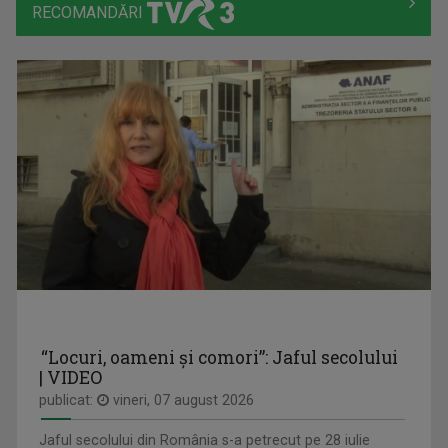
RECOMANDĂRI
CLAUDIA PREDILĂ
Absolventă a Facultății de Litere, ...
CÂNTEC ȘI POVESTE
Emisiune unde descoperim poveştile de dincolo ...
SIMONA MUȘUROI
Simona Mușuroi prezintă emisiunea "Regiunea în ...
“Locuri, oameni și comori”: Jaful secolului
| VIDEO
publicat:
vineri, 07 august 2026
Jaful secolului din România s-a petrecut pe 28 iulie