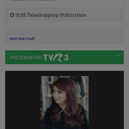
16:55 Teleshopping-Publicitate
EDUCAȚIE 9
Miercuri, ora 13:05, la TVR3 și luni, ora ...
vezi mai mult
PREZENTATORI
DIMINEȚI PERFECTE
Emisiune matinală, de luni până vineri, de la ...