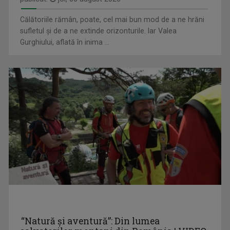
IZABELLA VEIBEL
Jurnalist TV - Compartiment Minorități TVR ...
Călătoriile rămân, poate, cel mai bun mod de a ne hrăni
sufletul și de a ne extinde orizonturile. Iar Valea
Gurghiului, aflată în inima ...
L.EGAL 100%
Bilunar, luni, ora 13.05 (alternativ cu ...
LOREDANA BERNEANU
A absolvit Facultatea de Litere din Craiova ...
“Natură și aventură”: Din lumea