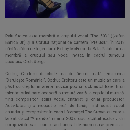
Ralù Stoica este membră a grupului vocal “The 50’s” (Ştefan
Bănică Jr.) și a Corului național de cameră “Preludiu”. În 2018
cântă alături de legendarul Bobby McFerrin la Sala Palatului, ca
membră a grupului său vocal invitat, în cadrul turneului
acestuia, CircleSongs.
Codruț Croitoru deschide, ca de fiecare dată, emisiunea
“Dăruiește Românie!”. Codruț Croitoru este un muzician care a
pășit cu dreptul în arena muzicii pop si rock autohtone. E un
talentat artist care acoperă o ramură vastă la capitolul muzică,
fiind compozitor, solist vocal, chitarist și chiar producător.
Activitatea și-a început-o încă de tânăr, fiind solist vocal,
chitarist și compozitor în cadrul formației The Crown cu care a
lansat discul "Amândoi" în anul 2007, disc alcătuit exclusiv din
compozițiile sale, care s-au bucurat de numeroase premii ale