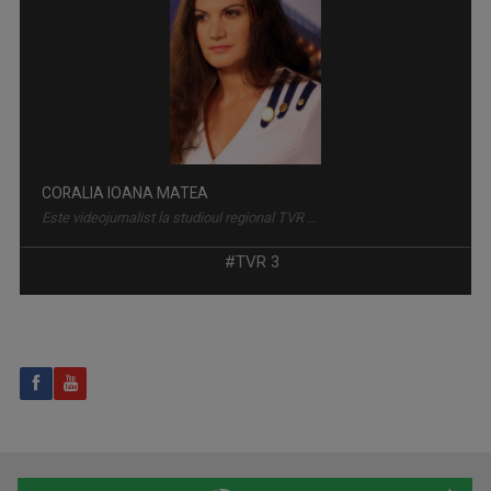
EUROPA 360°
Duminică, ora 13.00, la TVR3
CORALIA IOANA MATEA
Este videojurnalist la studioul regional TVR ...
#TVR 3
MEMORIA TIPARULUI
Zilnic, ora 21.50, TVR3