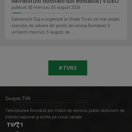
salvatorilor montani din România | VIDEO
publicat:
miercuri, 05 august 2026
TRANSPARENȚE
Sâmbătă, ora 12.00
Salvamont Cluj a organizat la Cheile Turzii cel mai amplu
exercițiu de salvare din pereți din istoria României. Îl
urmărim miercuri, 5 august, de ...
MARIA FLOREA
După 20 de ani de jurnalism a învăţat că ...
#TVR3
PIPER PE LIMBĂ
Despre TVR
Bilunar, joi, ora 13.05 (alternativ cu ...
Televiziunea Română are statut de serviciu public autonom de
interes naţional şi emite pe nouă canale:
VASILE HOTEA-FERNEZAN