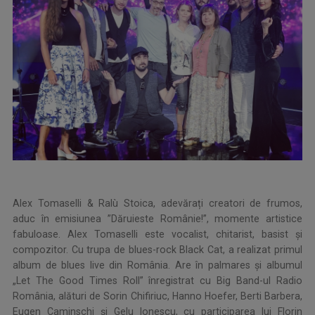
Alex Tomaselli & Ralù Stoica, adevărați creatori de frumos,
aduc în emisiunea ”Dăruieste Românie!”, momente artistice
fabuloase. Alex Tomaselli este vocalist, chitarist, basist şi
compozitor. Cu trupa de blues-rock Black Cat, a realizat primul
album de blues live din România. Are în palmares și albumul
„Let The Good Times Roll” înregistrat cu Big Band-ul Radio
România, alături de Sorin Chifiriuc, Hanno Hoefer, Berti Barbera,
Eugen Caminschi și Gelu Ionescu, cu participarea lui Florin