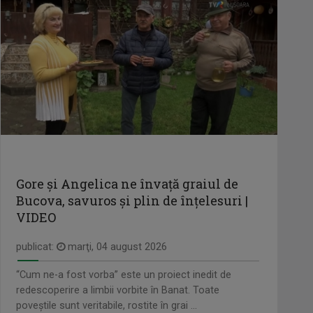
iar ...
IAȘII MARILOR IUBIRI
Poveşti despre oraşul de odinioară şi cel
PETRONELA MORARU
de ...
Realizator și producător de emisiuni ...
SELFIE
Sâmbătă, ora 13.00
FEKETELAKI TIBOR
Jurnalist tv - Compartiment Minorități
TVR ...
Gore și Angelica ne învață graiul de
CULT@RT
Bucova, savuros și plin de înțelesuri |
Emisiunea CULT@rt își propune să
VASILE HOTEA-FERNEZAN
VIDEO
aducă mai ...
Face parte din echipa TVR Cluj din 2000.
...
publicat:
marţi, 04 august 2026
ISTORIA NECUNOSCUTĂ
Duminică, ora 11.30, bilunar
“Cum ne-a fost vorba” este un proiect inedit de
SIMONA CARAULEANU
redescoperire a limbii vorbite în Banat. Toate
Este licenţiată în jurnalism, lucrează în ...
poveștile sunt veritabile, rostite în grai ...