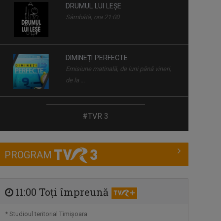
DRUMUL LUI LEȘE
Sâmbătă, ora 21:00
DIMINEȚI PERFECTE
Emisiune matinală, de luni până vineri,
de la ...
ART PASS
#TVR 3
Zilnic, ora 5.55; duminică-vineri, ora
19.55, TVR3
PROGRAM
LUMEA DE APROAPE
Luni-vineri, ora 17.30, la TVR3
11:00 Toţi împreună
TABLETA DE SĂNĂTATE
* Studioul teritorial Timişoara