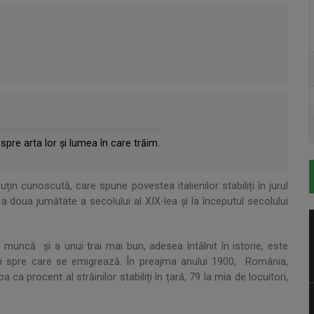
pre arta lor și lumea în care trăim.
in cunoscută, care spune povestea italienilor stabiliți în jurul
 a doua jumătate a secolului al XIX-lea și la începutul secolului
uncă și a unui trai mai bun, adesea întâlnit în istorie, este
ui spre care se emigrează. În preajma anului 1900, România,
ca procent al străinilor stabiliți în țară, 79 la mia de locuitori,