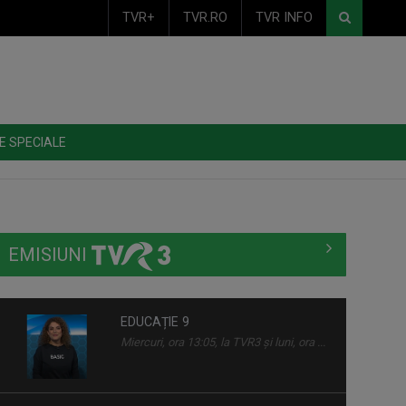
TVR+
TVR.RO
TVR INFO
E SPECIALE
EMISIUNI
EDUCAȚIE 9
Miercuri, ora 13:05, la TVR3 și luni, ora ...