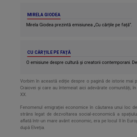
MIRELA GIODEA
Mirela Giodea prezintă emisiunea „Cu cărțile pe față”.
CU CĂRȚILE PE FAȚĂ
O emisiune despre cultură și creatorii contemporani. Des
Vorbim în această ediție despre o pagină de istorie mai puț
Craiovei și care au întemeiat aici adevărate comunități, în
XX.
Fenomenul emigrației economice în căutarea unui loc de m
strâns legat de dezvoltarea social-economică a spațiul
aflată într-un mare avânt economic, era pe locul II în Europa 
după Elveția.