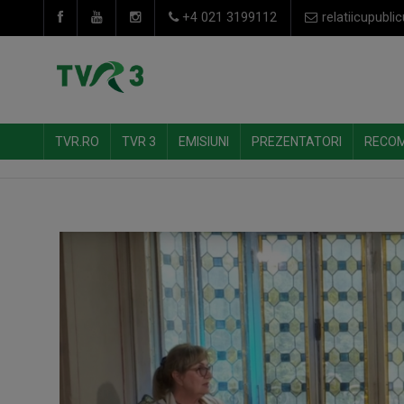
+4 021 3199112
relatiicupublic
TVR.RO
TVR 3
EMISIUNI
PREZENTATORI
RECO