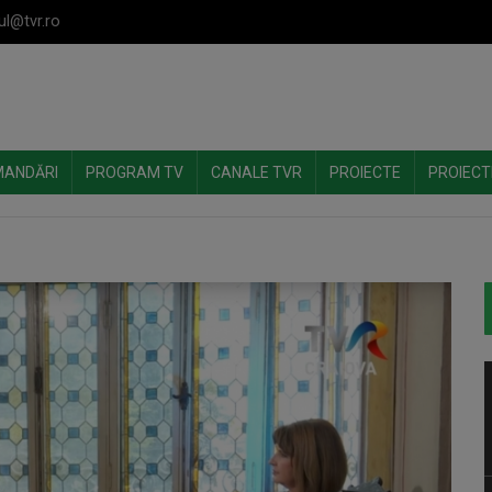
ul@tvr.ro
MANDĂRI
PROGRAM TV
CANALE TVR
PROIECTE
PROIECT