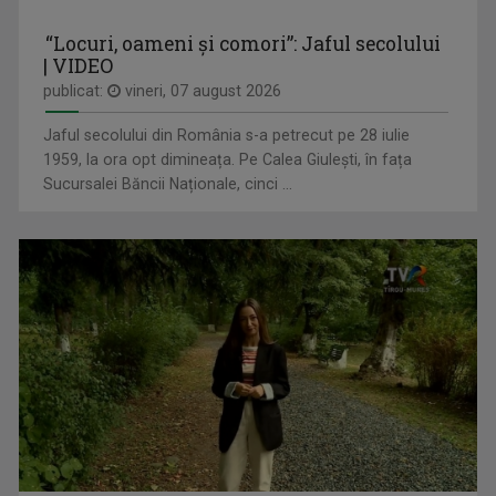
Karen a realizat şi realizează în continuare ...
Pentru o minte sănătoasă, consumaţi cel puţin ...
“Locuri, oameni și comori”: Jaful secolului
| VIDEO
publicat:
vineri, 07 august 2026
Jaful secolului din România s-a petrecut pe 28 iulie
1959, la ora opt dimineața. Pe Calea Giulești, în fața
Sucursalei Băncii Naționale, cinci ...
TANIA STAVILĂ-ŢUNAŞ
LUMEA DE APROAPE
Prezintă Cult@rt la TVR 3, edițiile realizate ...
Luni-vineri, ora 17.30, la TVR3