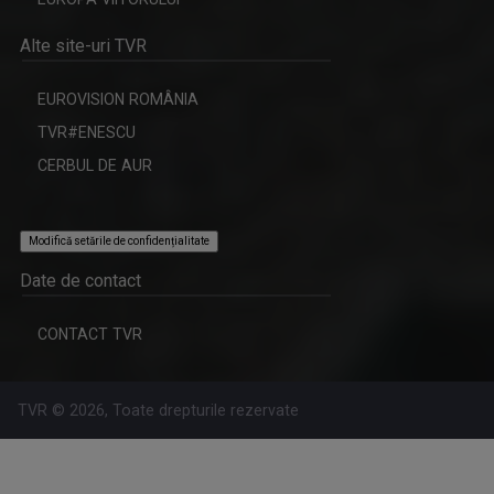
Alte site-uri TVR
EUROVISION ROMÂNIA
TVR#ENESCU
CERBUL DE AUR
Modifică setările de confidențialitate
VERONICA MIHOC
LOCURI, OAMENI ȘI COMORI
De peste 10 ani, Veronica Mihoc vă face poftă ...
Duminica, ora 11.30, bilunar
Date de contact
CONTACT TVR
TVR © 2026, Toate drepturile rezervate