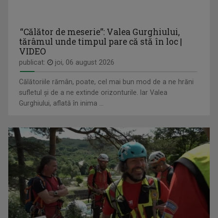
“Călător de meserie”: Valea Gurghiului,
tărâmul unde timpul pare că stă în loc |
VIDEO
publicat:
joi, 06 august 2026
LAURA LUCESCU
TRANSPARENȚE
Nu împlinise 20 de ani când a început să vadă ...
Sâmbătă, ora 12.00
Călătoriile rămân, poate, cel mai bun mod de a ne hrăni
sufletul și de a ne extinde orizonturile. Iar Valea
Gurghiului, aflată în inima ...
ORBAN KATALIN
CULT@RT
Jurnalist TV - Compartiment Minorități TVR ...
Emisiunea CULT@rt își propune să aducă mai ...