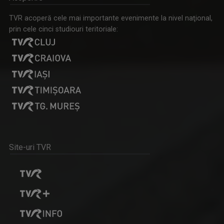
TVR acoperă cele mai importante evenimente la nivel naţional,
prin cele cinci studiouri teritoriale:
LACRIMA BALINT-BLOJ
ÎN PRELUNGIRI
Jurnalist Senior, realizator și prezentator ...
Emisiunea prezintă actualitatea sportivă, ...
Site-uri TVR