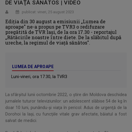
DE VIAŢĂ SĂNĂTOS | VIDEO
publicat: vineri, 25 august 2023
Ediția din 30 august a emisiunii „Lumea de
aproape" ne-a propus pe TVR3 o redifuzare
pregătită de TVR Iași, de la ora 17.30 - reportajul
„Rătăcirile noastre între diete. De la slăbitul după
ureche, la regimul de viaţă sănătos".
LUMEA DE APROAPE
Luni-vineri, ora 17.30, la TVR3
La sfârşitul lunii octombrie 2022, o ştire din Moldova deschidea
jurnalele tuturor televiziunilor: un adolescent slăbise 54 de kg în
doar 10 luni, punându-şi viaţa în pericol. Adus de urgenţă de la
Dorohoi la Iaşi, cu funcţiile vitale grav afectate, băiatul a fost
salvat de medici.