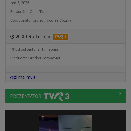
*ed.6, 2025
EDUCAȚIE 9
Producător Oana Turcu
Miercuri, ora 13:05, la TVR3 și luni, ora ...
Coordonator proiect Nicolae Cozma
20:30 Rialiti şoc
*Studioul teritorial Timişoara
Producător Andrei Borosovici
vezi mai mult
SPORT MAXIM
PREZENTATORI
Sâmbătă, ora 15:00, la TVR3. Vineri, ora ...