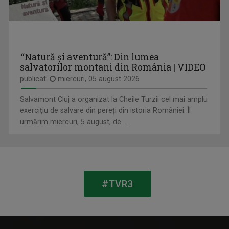
“Natură și aventură”: Din lumea
salvatorilor montani din România | VIDEO
publicat:
miercuri, 05 august 2026
Salvamont Cluj a organizat la Cheile Turzii cel mai amplu
exercițiu de salvare din pereți din istoria României. Îl
urmărim miercuri, 5 august, de ...
IONELA GOGOȚ
REGATUL SĂLBATIC
La TVR Timișoara, restitui istoria trăită și ...
Duminică, ora 17.00
#TVR3