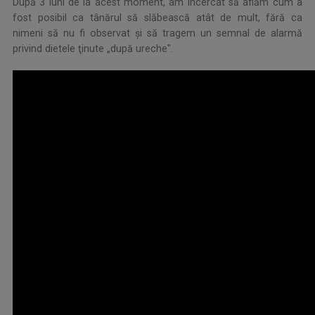
După 3 luni de la acest moment, am încercat să aflăm cum a
fost posibil ca tânărul să slăbească atât de mult, fără ca
nimeni să nu fi observat şi să tragem un semnal de alarmă
privind dietele ţinute „după ureche".