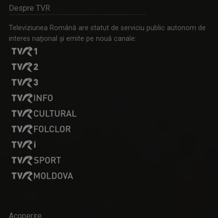
Despre TVR
Televiziunea Română are statut de serviciu public autonom de
interes naţional şi emite pe nouă canale:
LUIZA PARASCHIVU
TABLETA DE SĂNĂTATE
Absoleventă a Facultății de Jurnalism din ...
Teme medicale de interes și invitați ...
CORALIA IOANA MATEA
IAȘII MARILOR IUBIRI
Este videojurnalist la studioul regional TVR ...
Poveşti despre oraşul de odinioară şi cel de ...
Acoperire