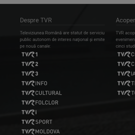
Despre TVR
Acoper
Televiziunea Română are statut de serviciu
TVR acope
public autonom de interes naţional şi emite
evenimente
pe nouă canale:
cinci studi