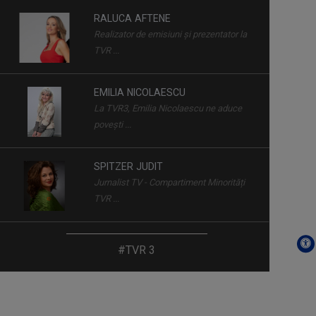
RALUCA AFTENE
Realizator de emisiuni şi prezentator la
DRUMURI APROAPE
TVR ...
Joi, ora 20:30, la TVR Timișoara.
Sâmbătă, ora ...
EMILIA NICOLAESCU
La TVR3, Emilia Nicolaescu ne aduce
CĂLĂTOR DE MESERIE
poveşti ...
Vineri, ora 18:20, la TVR Tg. Mureș;
sâmbătă, ...
SPITZER JUDIT
Jurnalist TV - Compartiment Minorități
IDENTITATE BASARABIA
TVR ...
Interviu-portret cu personalități care au
...
SEBESI KAREN ATTILA
#TVR 3
Karen a realizat şi realizează în
REGATUL SĂLBATIC
continuare ...
Duminică, ora 17.00
PETRONELA MORARU