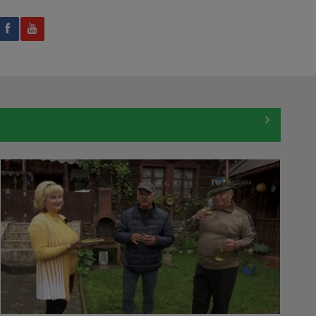
Realizator și producător de emisiuni ...
TABLETA DE SĂNĂTATE
Teme medicale de interes și invitați ...
LOREDANA CORCHIȘ
Prezintă Telejurnal regional, de luni până
CU CĂRȚILE PE FAȚĂ
...
O emisiune despre cultură și creatorii ...
ANDRADA COJOCARU
A absolvit Facultatea de Drept "Nicolae
RAFINAMENT PLUS
...
TVR3: Sâmbătă, 19.55; duminică, 18.55
SERGIU CIOCOIU
Are 14 ani de experienţă în televiziune şi
MEMORIA LOCULUI
se ...
O emisiune care își propune să
descopere ...
LUIZA PARASCHIVU
Absoleventă a Facultății de Jurnalism