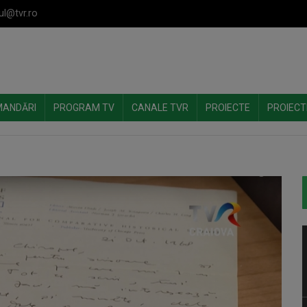
ul@tvr.ro
MANDĂRI
PROGRAM TV
CANALE TVR
PROIECTE
PROIECT