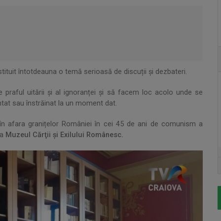
tituit întotdeauna o temă serioasă de discuții și dezbateri.
 praful uitării și al ignoranței și să facem loc acolo unde se
ntat sau înstrăinat la un moment dat.
t în afara granițelor României în cei 45 de ani de comunism a
la
Muzeul Cărţii şi Exilului Românesc.