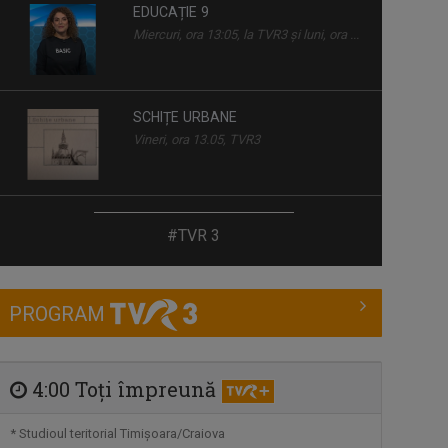
EDUCAȚIE 9
Miercuri, ora 13:05, la TVR3 și luni, ora ...
SCHIȚE URBANE
Vineri, ora 13.05, TVR3
SATUL MEU
#TVR 3
Sâmbătă, duminică, ora 7.00, la TVR3
PROGRAM
CÂNTEC ȘI POVESTE
Emisiune unde descoperim poveştile de
dincolo ...
4:00 Toţi împreună
DIMINEȚI PERFECTE
* Studioul teritorial Timişoara/Craiova