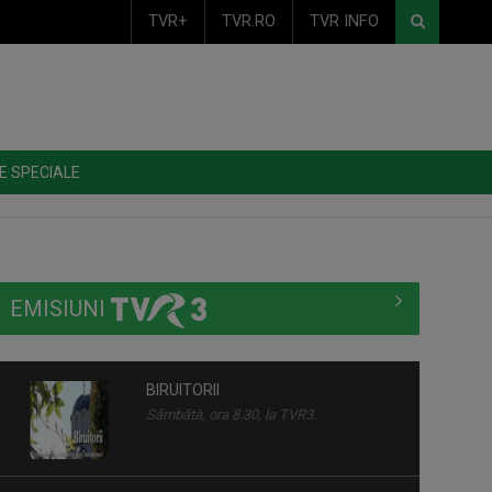
TVR+
TVR.RO
TVR INFO
E SPECIALE
EMISIUNI
BIRUITORII
Sâmbătă, ora 8.30, la TVR3.