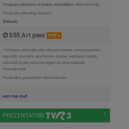
Emisiune matinală, de luni până vineri,
*M
agazin interetnic în limbile minorităţilor
*Alte minorităţi
de la ...
Producător Miodrag Obradov
(Reluare)
ISTORIA NECUNOSCUTĂ
Duminică, ora 11.30, bilunar
5:55 Art pass
* Emisiune dedicată vieţii culturale externe; sunt prezentate
TRANSPARENȚE
expoziţii, concerte, spectacole, muzee, festivaluri, tradiţii,
Sâmbătă, ora 12.00
urbanism şi alte subiecte legate de zona culturală
internaţională.
Producător, prezentator Miruna Moraru
CULT@RT
Emisiunea CULT@rt își propune să
vezi mai mult
aducă mai ...
PREZENTATORI
MONOCROM
Sâmbăta, ora 8.00, TVR3