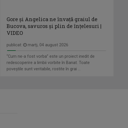
MEMORIA TIPARULUI
din ...
Zilnic, ora 21.50, TVR3
Gore și Angelica ne învață graiul de
IZABELLA VEIBEL
Bucova, savuros și plin de înțelesuri |
Jurnalist TV - Compartiment Minorități
FORUM ECONOMIC
VIDEO
TVR ...
Luni-vineri, ora 16.00
publicat:
marţi, 04 august 2026
DAN PĂVĂLOIU
“Cum ne-a fost vorba” este un proiect inedit de
Dan Mihai Pavaloiu este unul dintre cei
SPIRIT ȘI CREDINȚĂ
redescoperire a limbii vorbite în Banat. Toate
mai ...
Părintele Marius Resceanu și invitații săi
poveștile sunt veritabile, rostite în grai ...
...
PAKAI ENIKO
Jurnalist TV - Compartiment Minorități
SELFIE
TVR ...
Sâmbătă, ora 13.00
ANDREI BOROSOVICI
Realizator și prezentator la “Magazin ...
VINE CLUJU' PE LA NOI
Duminică, ora 13.30