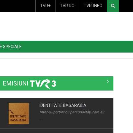
TVR+
TVR.RO
TVR INFO
E SPECIALE
EMISIUNI
IDENTITATE BASARABIA
Interviu-portret cu personalități care au
...