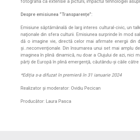
fotografia ca extensie a picturii, impactul tehnologiei asupr
Despre emisiunea ”Transparențe”:
Emisiune săptămânală de larg interes cultural-civic, un talk-
naţionale din sfera culturii. Emisiunea surprinde în mod sa
dă o imagine vie, directă celor mai afirmate energii din 
şi...neconvenţionale. Din însumarea unui set mai amplu d
imaginea în plină dinamică, nu doar a Clujului de azi, nici 
părţi de Europă în plină emergenţă, căutându-şi căile către r
*Ediția s-a difuzat în premieră în 31 ianuarie 2024
Realizator și moderator: Ovidiu Pecican
Producător: Laura Pasca