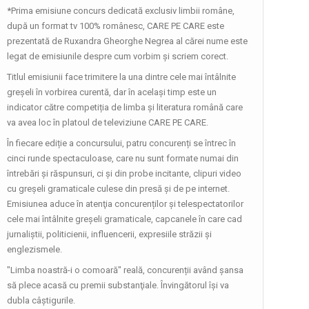
Zilnic, ora 5.55; duminică-vineri, ora
*Prima emisiune concurs dedicată exclusiv limbii române,
19.55, TVR3
după un format tv 100% românesc, CARE PE CARE este
prezentată de Ruxandra Gheorghe Negrea al cărei nume este
legat de emisiunile despre cum vorbim și scriem corect.
CARAVANA TVR3
Duminică, ora 17.30
Titlul emisiunii face trimitere la una dintre cele mai întâlnite
greșeli în vorbirea curentă, dar în același timp este un
indicator către competiția de limba și literatura română care
va avea loc în platoul de televiziune CARE PE CARE.
TELEJURNAL REGIONAL
În fiecare ediție a concursului, patru concurenți se întrec în
Luni-vineri, ora 17.00
cinci runde spectaculoase, care nu sunt formate numai din
întrebări și răspunsuri, ci și din probe incitante, clipuri video
cu greșeli gramaticale culese din presă și de pe internet.
Emisiunea aduce în atenţia concurenților și telespectatorilor
REGATUL SĂLBATIC
cele mai întâlnite greșeli gramaticale, capcanele în care cad
Duminică, ora 17.00
jurnaliștii, politicienii, influencerii, expresiile străzii și
englezismele.
"Limba noastră-i o comoară" reală, concurenții având şansa
TABLETA DE SĂNĂTATE
să plece acasă cu premii substanţiale. Învingătorul își va
Teme medicale de interes și invitați ...
dubla câștigurile.