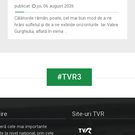
publicat:
joi, 06 august 2026
Călătoriile rămân, poate, cel mai bun mod de a ne
hrăni sufletul și de a ne extinde orizonturile. Iar Valea
Gurghiului, aflată în inima ...
#TVR3
ire
Site-uri TVR
ră cele mai importante
 la nivel naţional, prin cele