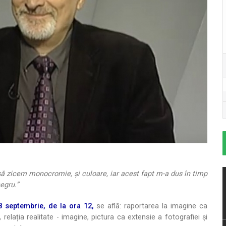
 să zicem monocromie, și culoare, iar acest fapt m-a dus în timp
egru.”
 septembrie, de la ora 12,
se află: raportarea la imagine ca
, relația realitate - imagine, pictura ca extensie a fotografiei și