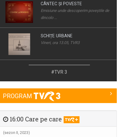
CÂNTEC ȘI POVESTE
Emisiune unde descoperim poveştile de
dincolo ...
SCHIȚE URBANE
Vineri, ora 13.05, TVR3
LOCURI, OAMENI ȘI COMORI
#TVR 3
Duminica, ora 11.30, bilunar
PROGRAM
LUMEA DE APROAPE
Luni-vineri, ora 17.30, la TVR3
16:00 Care pe care
ART PASS
(sezon II, 2023)