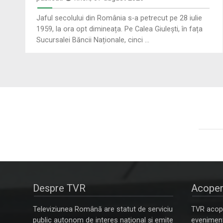
Jaful secolului din România s-a petrecut pe 28 iulie
1959, la ora opt dimineața. Pe Calea Giulești, în fața
Sucursalei Băncii Naționale, cinci ...
Despre TVR
Acoper
Televiziunea Română are statut de serviciu
TVR acope
public autonom de interes naţional şi emite
evenimente