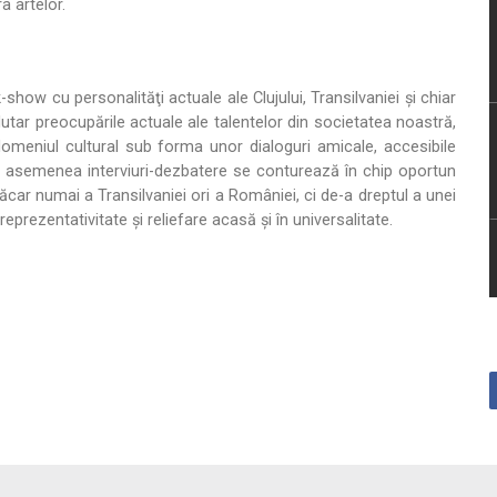
a artelor.
show cu personalităţi actuale ale Clujului, Transilvaniei şi chiar
lutar preocupările actuale ale talentelor din societatea noastră,
domeniul cultural sub forma unor dialoguri amicale, accesibile
e asemenea interviuri-dezbatere se conturează în chip oportun
măcar numai a Transilvaniei ori a României, ci de-a dreptul a unei
eprezentativitate şi reliefare acasă şi în universalitate.