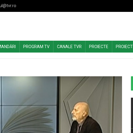
ul@tvr.ro
MANDĂRI
PROGRAM TV
CANALE TVR
PROIECTE
PROIECT