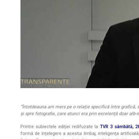
”Întotdeauna am mers pe o relație specifică între grafică,
și spre fotografie, care atunci era prin excelență doar alb-n
Printre subiectele ediției redifuzate la
TVR 3 sâmbătă, 28
formă de înțelegere a acestui limbaj, inteligența artificială