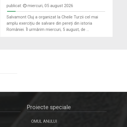
Regional".
publicat:
miercuri, 05 august 2026
Salvamont Cluj a organizat la Cheile Turzii cel mai
COSMIN JITARIUC
MONOCROM
amplu exercițiu de salvare din pereți din istoria
Prin adrenalina transmisiunilor în direct
României. Îl urmărim miercuri, 5 august, de ...
Sâmbăta, ora 8.00, TVR3
din ...
ALEXANDRU PUGNA
PICĂTURA DE CULTURĂ
Realizatorul emisiunii ”Cântec și
Pentru o minte sănătoasă, consumaţi
poveste” de ...
cel puţin ...
DAN TROFIN
MEMORIA TIPARULUI
Din 1993, la TVR Iaşi lucrează ca ...
Zilnic, ora 21.50, TVR3
Proiecte speciale
PAKAI ENIKO
SPORT MAXIM
Jurnalist TV - Compartiment Minorități
Sâmbătă, ora 15:00, la TVR3. Vineri, ora
TVR ...
OMUL ANULUI
...