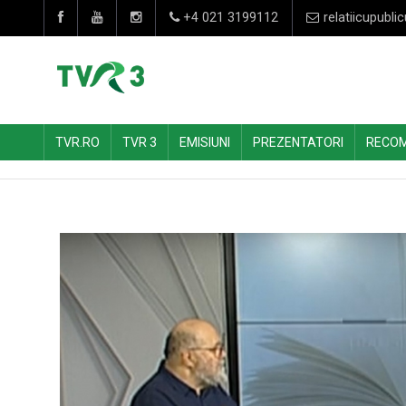
+4 021 3199112
relatiicupublic
TVR.RO
TVR 3
EMISIUNI
PREZENTATORI
RECO