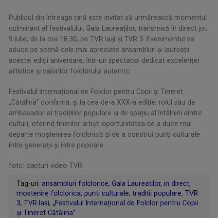
Publicul din întreaga țară este invitat să urmărească momentul
culminant al festivalului, Gala Laureaților, transmisă în direct joi,
9 iulie, de la ora 18.30, pe TVR Iași și TVR 3. Evenimentul va
aduce pe scenă cele mai apreciate ansambluri și laureații
acestei ediții aniversare, într-un spectacol dedicat excelenței
artistice și valorilor folclorului autentic.
Festivalul Internațional de Folclor pentru Copii și Tineret
„Cătălina” confirmă, și la cea de-a XXX-a ediție, rolul său de
ambasador al tradițiilor populare și de spațiu al întâlnirii dintre
culturi, oferind tinerilor artiști oportunitatea de a duce mai
departe moștenirea folclorică și de a construi punți culturale
între generații și între popoare.
foto: capturi video TVR
Tag-uri:
ansambluri folclorice
,
Gala Laureatilor
,
in direct
,
mostenire folclorica
,
punti culturale
,
traditii populare
,
TVR
3
,
TVR Iasi
,
„Festivalul Internațional de Folclor pentru Copii
și Tineret Cătălina”