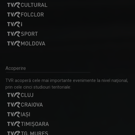
OVIDIU DAMIAN
Este specializat în media și psihologie iar ...
Acoperire
PLAY
Bilunar, duminică, ora 12.30 la TVR3 și luni, ...
TVR acoperă cele mai importante evenimente la nivel naţional,
prin cele cinci studiouri teritoriale: