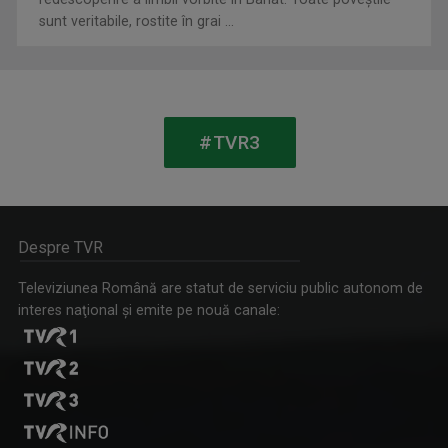
sunt veritabile, rostite în grai ...
ROXANA COSTAȘ
Pe 20 noiembrie 2007 Roxana împlinea 21 de ani ...
EDUCAȚIE 9
Miercuri, ora 13:05, la TVR3 și luni, ora ...
#TVR3
Despre TVR
Televiziunea Română are statut de serviciu public autonom de
interes naţional şi emite pe nouă canale:
ORBAN KATALIN
Jurnalist TV - Compartiment Minorități TVR ...
CULT@RT
Emisiunea CULT@rt își propune să aducă mai ...