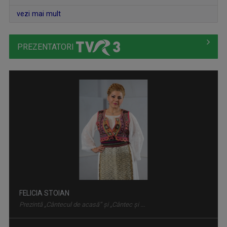
vezi mai mult
PREZENTATORI
LUMEA DE APROAPE
Luni-vineri, ora 17.30, la TVR3
FELICIA STOIAN
Prezintă „Cântecul de acasă” și „Cântec și ...