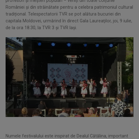
profesori și meșteri populari – veniți din toate colțurile
României și din străinătate pentru a celebra patrimoniul cultural
tradițional. Telespectatorii TVR se pot alătura bucuriei din
capitala Moldovei, urmărind în direct Gala Laureaţilor, joi, 9 iulie,
de la ora 18.30, la TVR 3 şi TVR Iaşi.
Numele festivalului este inspirat de Dealul Cătălina, important