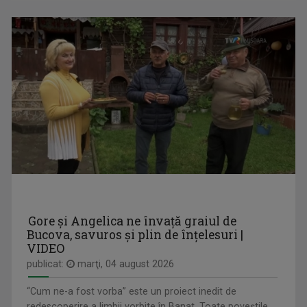
LUIZA PARASCHIVU
Absoleventă a Facultății de Jurnalism din ...
CÂNTEC ȘI POVESTE
Emisiune unde descoperim poveştile de dincolo ...
Gore și Angelica ne învață graiul de
Bucova, savuros și plin de înțelesuri |
VIDEO
publicat:
marţi, 04 august 2026
“Cum ne-a fost vorba” este un proiect inedit de
redescoperire a limbii vorbite în Banat. Toate poveștile