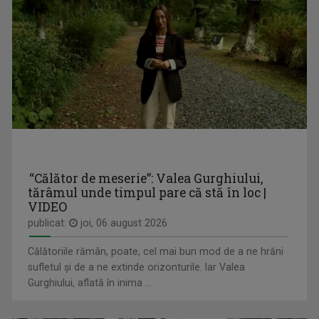
Luni-vineri, ora 11:00
CORALIA IOANA MATEA
Este videojurnalist la studioul regional TVR ...
“Călător de meserie”: Valea Gurghiului,
tărâmul unde timpul pare că stă în loc |
ÎN PRELUNGIRI
VIDEO
Emisiunea prezintă actualitatea sportivă, ...
publicat:
joi, 06 august 2026
Călătoriile rămân, poate, cel mai bun mod de a ne hrăni
sufletul și de a ne extinde orizonturile. Iar Valea
Gurghiului, aflată în inima ...