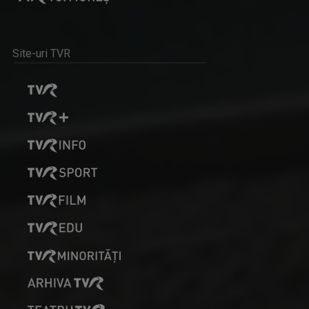
CORINA-MIHAELA IONUȚ
De peste 15 ani, emisiunea care mi-a adus cele ...
Site-uri TVR
DRUMUL LUI LEȘE
Sâmbătă, ora 21:00
ROBERT UNGUREANU
Robert Ungureanu prezintă "Telejurnal Regional".
DRUMURI APROAPE
Joi, ora 20:30, la TVR Timișoara. Sâmbătă, ora ...