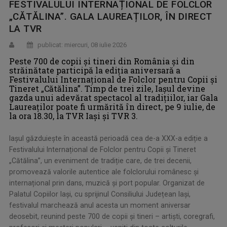
FESTIVALULUI INTERNAȚIONAL DE FOLCLOR
„CĂTĂLINA”. GALA LAUREAȚILOR, ÎN DIRECT
LA TVR
publicat: miercuri, 08 iulie 2026
Peste 700 de copii și tineri din România și din
străinătate participă la ediția aniversară a
Festivalului Internațional de Folclor pentru Copii și
Tineret „Cătălina”. Timp de trei zile, Iașul devine
gazda unui adevărat spectacol al tradițiilor, iar Gala
Laureaților poate fi urmărită în direct, pe 9 iulie, de
la ora 18.30, la TVR Iași și TVR 3.
Iașul găzduiește în această perioadă cea de-a XXX-a ediție a
Festivalului Internațional de Folclor pentru Copii și Tineret
„Cătălina”, un eveniment de tradiție care, de trei decenii,
promovează valorile autentice ale folclorului românesc și
internațional prin dans, muzică și port popular. Organizat de
Palatul Copiilor Iași, cu sprijinul Consiliului Județean Iași,
festivalul marchează anul acesta un moment aniversar
deosebit, reunind peste 700 de copii și tineri – artiști, coregrafi,