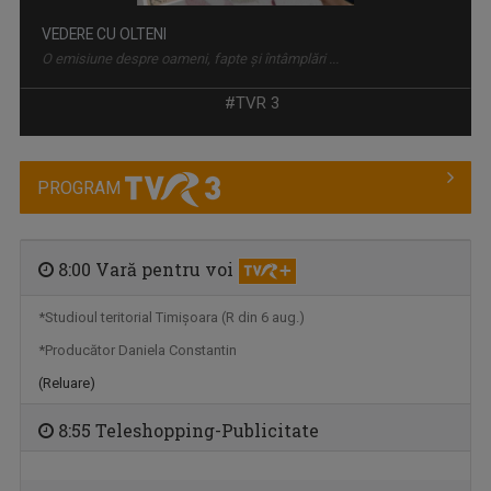
VEDERE CU OLTENI
O emisiune despre oameni, fapte şi întâmplări ...
#TVR 3
PROGRAM
8:00 Vară pentru voi
*Studioul teritorial Timişoara (R din 6 aug.)
*Producător Daniela Constantin
MEMORIA LOCULUI
O emisiune care își propune să descopere ...
(Reluare)
8:55 Teleshopping-Publicitate