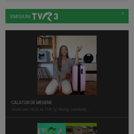
EMISIUNI
CĂLĂTOR DE MESERIE
Vineri, ora 18:20, la TVR Tg. Mureș; sâmbătă, ...