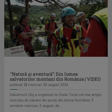
MARGA ANDREESCU
A început să lucreze la TVR Iaşi în 1998 în ...
VINE CLUJU' PE LA NOI
Duminică, ora 13.30
“Natură și aventură”: Din lumea
salvatorilor montani din România | VIDEO
publicat:
miercuri, 05 august 2026
DAN TROFIN
Din 1993, la TVR Iaşi lucrează ca ...
Salvamont Cluj a organizat la Cheile Turzii cel mai amplu
exercițiu de salvare din pereți din istoria României. Îl
RAFINAMENT PLUS
urmărim miercuri, 5 august, de ...
TVR3: Sâmbătă, 19.55; duminică, 18.55