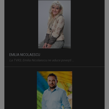
IDENTITATE BASARABIA
Interviu-portret cu personalități care au ...
EMILIA NICOLAESCU
La TVR3, Emilia Nicolaescu ne aduce poveşti ...
BIRUITORII
Sâmbătă, ora 8.30, la TVR3.