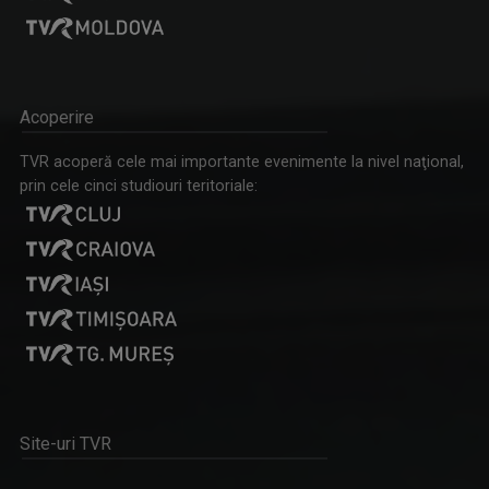
FEKETELAKI TIBOR
Jurnalist tv - Compartiment Minorități TVR ...
Acoperire
CÂNTEC ȘI POVESTE
TVR acoperă cele mai importante evenimente la nivel naţional,
Emisiune unde descoperim poveştile de dincolo ...
prin cele cinci studiouri teritoriale:
ANDREI BOROSOVICI
Realizator și prezentator la “Magazin ...
Site-uri TVR
CARAVANA TVR3