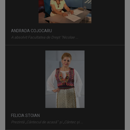
ANDRADA COJOCARU
A absolvit Facultatea de Drept "Nicolae ...
DRUMURI APROAPE
Joi, ora 20:30, la TVR Timișoara. Sâmbătă, ora ...
FELICIA STOIAN
Prezintă „Cântecul de acasă” și „Cântec și ...