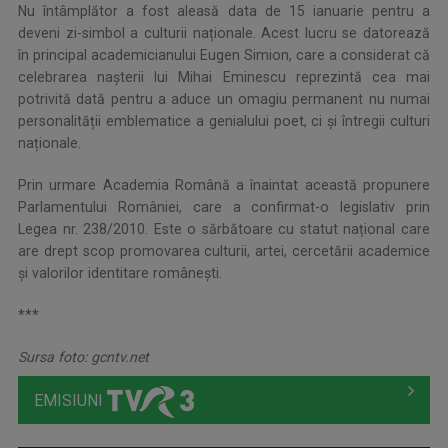
Nu întâmplător a fost aleasă data de 15 ianuarie pentru a
deveni zi-simbol a culturii naționale. Acest lucru se datorează
în principal academicianului Eugen Simion, care a considerat că
celebrarea nașterii lui Mihai Eminescu reprezintă cea mai
potrivită dată pentru a aduce un omagiu permanent nu numai
personalității emblematice a genialului poet, ci și întregii culturi
naționale.
Prin urmare Academia Română a înaintat această propunere
Parlamentului României, care a confirmat-o legislativ prin
Legea nr. 238/2010. Este o sărbătoare cu statut național care
are drept scop promovarea culturii, artei, cercetării academice
și valorilor identitare românești.
***
Sursa foto:
gcntv.net
EMISIUNI