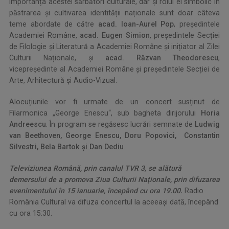
Importanța acestei sărbători culturale, dar și rolul ei simbolic în
păstrarea și cultivarea identității naționale sunt doar câteva
teme abordate de către
acad.
Ioan-Aurel Pop
, președintele
Academiei Române,
acad.
Eugen Simion
, președintele Secției
de Filologie și Literatură a Academiei Române și inițiator al Zilei
Culturii Naționale, și
acad. Răzvan Theodorescu
,
vicepreședinte al Academiei Române și președintele Secției de
Arte, Arhitectură și Audio-Vizual.
Alocuțiunile vor fi urmate de un concert susținut de
Filarmonica „George Enescu“, sub bagheta dirijorului
Horia
Andreescu
. În program se regăsesc lucrări semnate de
Ludwig
van Beethoven, George Enescu, Doru Popovici, Constantin
Silvestri, Bela Bartok și Dan Dediu
.
Televiziunea Română, prin canalul TVR 3, se alătură
demersului de a promova Ziua Culturii Naționale, prin difuzarea
evenimentului în 15 ianuarie, începând cu ora 19.00.
Radio
România Cultural va difuza concertul la aceeași dată, începând
cu ora 15:30.