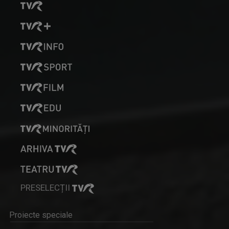
Duminică, ora 17.30
LOREDANA CORCHIȘ
Prezintă Telejurnal regional, de luni până ...
MEMORIA LOCULUI
O emisiune care își propune să descopere ...
PRESELECȚII
Proiecte speciale