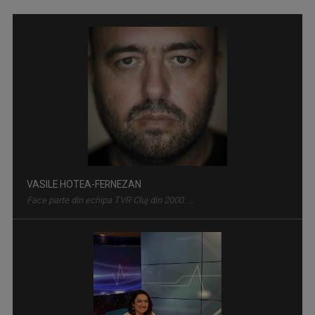
IAȘII MARILOR IUBIRI
Poveşti despre oraşul de odinioară şi cel de ...
VASILE HOTEA-FERNEZAN
Face parte din echipa TVR Cluj din 2000. ...
SATUL MEU
Sâmbătă, duminică, ora 7.00, la TVR3