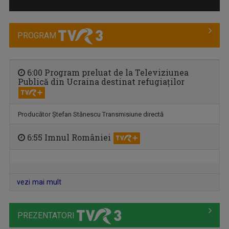
PROGRAM
6:00 Program preluat de la Televiziunea
Publică din Ucraina destinat refugiaţilor
FORUM ECONOMIC
Producător Ştefan Stănescu Transmisiune directă
Luni-vineri, ora 16.00
6:55 Imnul României
vezi mai mult
PREZENTATORI