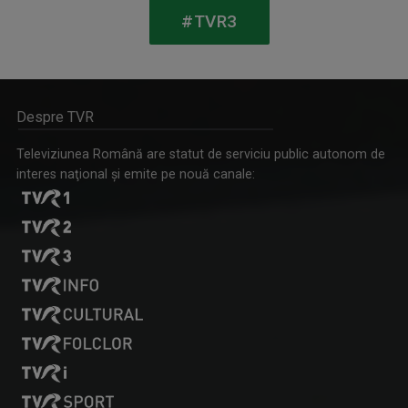
REGATUL SĂLBATIC
#TVR3
Duminică, ora 17.00
Despre TVR
Televiziunea Română are statut de serviciu public autonom de
interes naţional şi emite pe nouă canale:
LAURA CONSTANTINESCU
Prezintă emisiunea "Cântec și poveste", ...
TOȚI ÎMPREUNĂ
Luni-vineri, ora 11:00