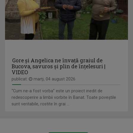
SPITZER JUDIT
Jurnalist TV - Compartiment Minorități TVR ...
DIMINEȚI PERFECTE
Emisiune matinală, de luni până vineri, de la ...
Gore și Angelica ne învață graiul de
Bucova, savuros și plin de înțelesuri |
VIDEO
publicat:
marţi, 04 august 2026
“Cum ne-a fost vorba” este un proiect inedit de
redescoperire a limbii vorbite în Banat. Toate poveștile
sunt veritabile, rostite în grai ...
ANGELA PRECUP
Angela Precup este Jurnalist TV Senior în ...