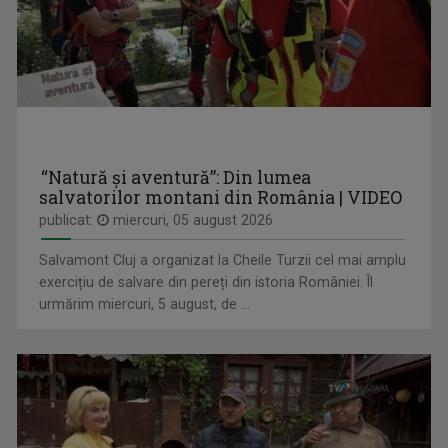
ART PASS
Zilnic, ora 5.55; duminică-vineri, ora 19.55, TVR3
“Natură și aventură”: Din lumea
salvatorilor montani din România | VIDEO
publicat:
miercuri, 05 august 2026
IOAN CRISTIAN - TĂRAN
Interpret și realizator al emisiunilor ”Cântec ...
Salvamont Cluj a organizat la Cheile Turzii cel mai amplu
exercițiu de salvare din pereți din istoria României. Îl
urmărim miercuri, 5 august, de ...
VINE CLUJU' PE LA NOI
Duminică, ora 13.30