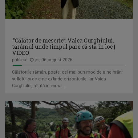
ROBERT UNGUREANU
Robert Ungureanu prezintă "Telejurnal Regional".
“Călător de meserie”: Valea Gurghiului,
tărâmul unde timpul pare că stă în loc |
VIDEO
SCHIȚE URBANE
publicat:
joi, 06 august 2026
Vineri, ora 13.05, TVR3
Călătoriile rămân, poate, cel mai bun mod de a ne hrăni
sufletul și de a ne extinde orizonturile. Iar Valea
Gurghiului, aflată în inima ...
ROXANA COSTAȘ
Pe 20 noiembrie 2007 Roxana împlinea 21 de ani ...