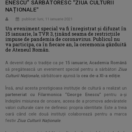
ENESCU” SĂRBĂTORESC "ZIUA CULTURII
NAȚIONALE"
publicat: luni, 11 ianuarie 2021
Un eveniment special va fi înregistrat și difuzat în
15 ianuarie, la TVR 3, ținând seama de restricțiile
impuse de pandemia de coronavirus. Publicul nu
va participa, ca în fiecare an, la ceremonia găzduită
de Ateneul Român.
A devenit deja o tradiție ca pe
15 ianuarie
,
Academia Română
să pregătească un eveniment special pentru a sărbători
Ziua
Culturii Naționale
, sărbătoare ajunsă la
cea de-a XI-a ediție
.
Însă, anul acesta prestigioasa instituție de cultură a realizat un
parteneriat cu Filarmonica
“George Enesc
u
”
pentru a-și
îndeplini misiunea de onoare, aceea de a promova adevăratele
valori culturale care ne definesc propria identitate. Este a treia
oară când cele două instituții colaborează pentru a marca
festiv
Ziua Culturii Naționale
.