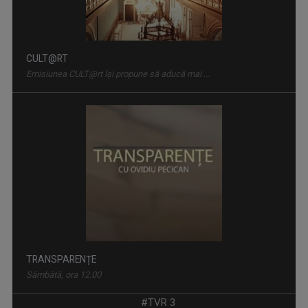
CULT@RT
Emisiunea CULT@rt își propune să aducă mai ...
TRANSPARENȚE
Sâmbătă, ora 12.00
#TVR 3